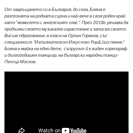
От завръщането си в България, до сега, Бояна е
разпозната на родната сцена и най-вече в своя роден край
като” момичето с ангелският глас”. През 2018г. решава да
продължи своето музикално израстване и записва своето
Висше образование, в класа на Орлин Горанов, със
специалност “Изпълнителско Изкуство Pop&Jazz пеене”.
Бояна е майка на едно дете, съпругът й е виден хореограф
и дългогодишен танцьор, на български народни танци-
Петър Москов.