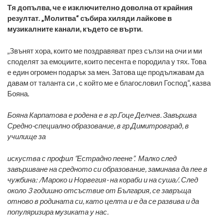
Тя допълва, че е изключително доволна от крайния
резултат. „Молитва“ събира хиляди лайкове в
музикалните канали, където се върти.
„Звънят хора, които ме поздравяват през сълзи на очи и ми
споделят за емоциите, които песента е породила у тях. Това
е един огромен подарък за мен. Затова ще продължавам да
давам от таланта си , с който ме е благословил Господ“, казва
Бояна.
Бояна Карпатова е родена е в гр.Гоце Делчев. Завършва
Средно-специално образование, в гр.Димитровград, в
училище за
искуства с профил “Естрадно пеене”. Малко след
завършване на средното си образование, заминава да пее в
чужбина: /Мароко и Норвегия- на кораби и на суша/. След
около 3 годишно отсъствие от България, се завръща
отново в родината си, като целта и е да се развива и да
популяризира музиката у нас.