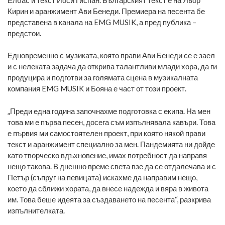
Кирин и аранжимент Ави Бенеди. Премиера на песента бе
представена в канала на EMG MUSIK, а пред публика –
предстои.
Едновременно с музиката, която прави Ави Бенеди се е заел
и с нелеката задача да открива талантливи млади хора, да ги
продуцира и подготви за голямата сцена в музикалната
компания EMG MUSIK и Бояна е част от този проект.
„Преди една година започнахме подготовка с екипа. На мен
това ми е първа песен, досега съм изпълнявала кавъри. Това
е първия ми самостоятелен проект, при която някой прави
текст и аранжимент специално за мен. Пандемията ни дойде
като творческо вдъхновение, имах потребност да направя
нещо такова. В днешно време света взе да се отдалечава и с
Петър (съпруг на певицата) искахме да направим нещо,
което да сближи хората, да внесе надежда и вяра в живота
им. Това беше идеята за създаването на песента“, разкрива
изпълнителката.