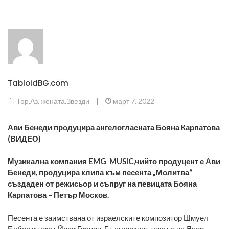
TabloidBG.com
Top
,
Аз, жената
,
Звезди
|
март 7, 2022
Ави Бенеди продуцира ангелогласната Бояна Карпатова
(ВИДЕО)
Музикална компания EMG MUSIC,чийто продуцент е Ави
Бенеди, продуцира клипа към песента „Молитва“
създаден от режисьор и съпруг на певицата Бояна
Карпатова – Петър Москов.
Песента е заимствана от израелските композитор Шмуел
Елбас и текст Йоси Гиспан. Българският текст е на Явор