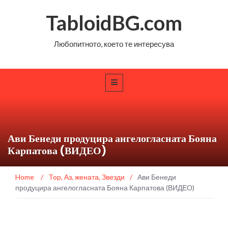
TabloidBG.com
Любопитното, което те интересува
Ави Бенеди продуцира ангелогласната Бояна
Карпатова (ВИДЕО)
Home
/
Top
,
Аз, жената
,
Звезди
/
Ави Бенеди
продуцира ангелогласната Бояна Карпатова (ВИДЕО)