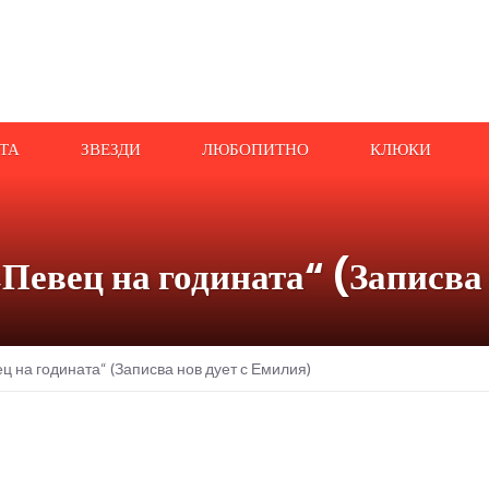
АТА
ЗВЕЗДИ
ЛЮБОПИТНО
КЛЮКИ
„Певец на годината“ (Записва
ц на годината“ (Записва нов дует с Емилия)