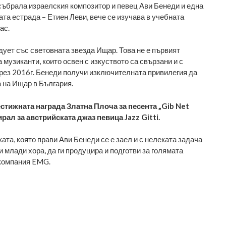
 събрала израелския композитор и певец Ави Бенеди и една
та естрада – Етиен Леви, вече се изучава в учебната
ас.
дует със световната звезда Ищар. Това не е първият
музиканти, които освен с изкуството са свързани и с
рез 2016г. Бенеди получи изключителната привилегия да
а на Ищар в България.
естижната награда Златна Плоча за песента „Gib Net
ирал за австрийската джаз певица Jazz Gitti.
та, която прави Ави Бенеди се е заел и с нелеката задача
 млади хора, да ги продуцира и подготви за голямата
 компания EMG.