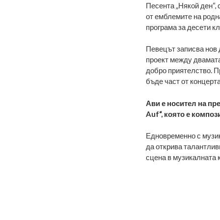
Песента „Някой ден“,
от емблемите на родна
програма за десети кл
Певецът записва нов 
проект между двамата 
добро приятелство. П
бъде част от концерт
Ави е носител на пр
Auf“, която е композ
Едновременно с музика
да открива талантливи
сцена в музикалната