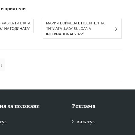
 и приятели
ГРАБНА ТИТЛАТА
МАРИЯ БОЙЧЕВА Е НОСИТЕЛ НА
Л НА ГОДИНАТА“
ТИТЛАТА „LADY BULGARIA
INTERNATIONAL 2022“
ц
ия за ползване
Реклама
тук
виж тук