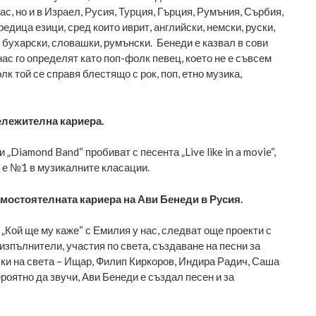
ас, но и в Израел, Русия, Турция, Гърция, Румъния, Сърбия,
редица езици, сред които иврит, английски, немски, руски,
 бухарски, словашки, румънски. Бенеди е казвал в сови
нас го определят като поп-фолк певец, което не е съвсем
лк той се справя блестящо с рок, поп, етно музика,
ележителна кариера.
„Diamond Band“ пробиват с песента „Live like in a movie“,
 е №1 в музикалните класации.
самостоятелната кариера на Ави Бенеди в Русия.
„Кой ще му каже“ с Емилия у нас, следват още проекти с
изпълнители, участия по света, създаване на песни за
чки на света – Ищар, Филип Киркоров, Индира Радич, Саша
роятно да звучи, Ави Бенеди е създал песен и за