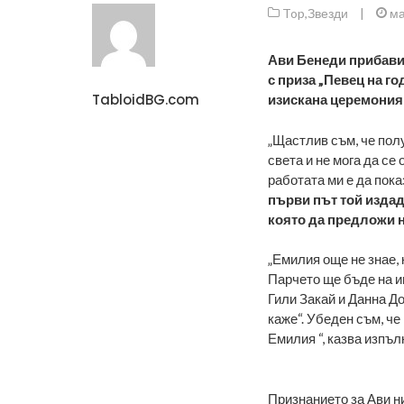
Top
,
Звезди
|
ма
Ави Бенеди прибави 
с приза „Певец на г
TabloidBG.com
изискана церемония 
„Щастлив съм, че полу
света и не мога да се
работата ми е да пока
първи път той издаде
която да предложи 
„Емилия още не знае, 
Парчето ще бъде на ив
Гили Закай и Данна Д
каже“. Убеден съм, че
Емилия “, казва изпъл
Признанието за Ави ни