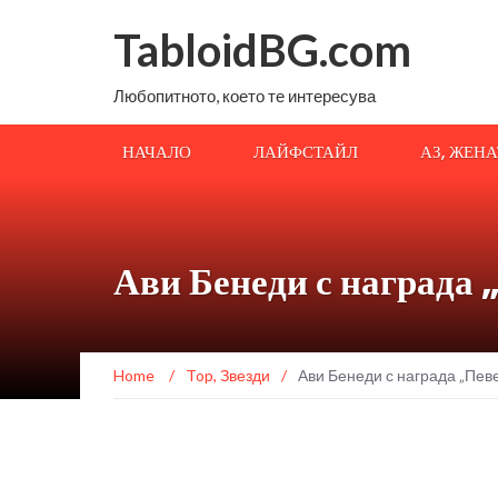
TabloidBG.com
Любопитното, което те интересува
НАЧАЛО
ЛАЙФСТАЙЛ
АЗ, ЖЕН
Ави Бенеди с награда 
Home
/
Top
,
Звезди
/
Ави Бенеди с награда „Певе