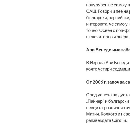
популярен не само у н
САЩ. Говори и пее на 
български, персийски,
интервюта, че само у 
точно. Освен с поп-фо
включително и опера.
Ави Бенеди има заб
В Израел Ави Бенеди и 
която четири седмици
От 2006 г. започва 
След успеха на дуета 
„Пайнер“ и български 
певци от различни то
Матич. Колкото и неве
рапзвездата Cardi B.