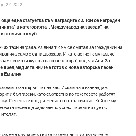
рт 27, 2022
още една статуетка към наградите си. Той бе награден
одината“ в категорията „Международна звезда“, на
в столичен клуб.
чих тази награда. Аз винаги съм се смятал за гражданин на
 огранича само с една държава. И като артист смятам, че
звам своето изкуство на повече хора“, поделя Ави.
За
 пред медията ни, че е готов с нова авторска песен,
на Емилия.
казвам го за първи път на вас. Искам да я изненадам.
рит и български, като съответно по текстовете работят
онку. Песента е продължение на тоталния хит „Кой ще му
 новата песен ще задмине по успех първия ни дует с
нителят.
как не е случайно, тъй като звездният изпълнител е