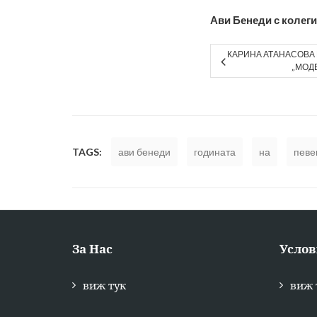
Ави Бенеди с колеги
КАРИНА АТАНАСОВА 
„МОДЕ
TAGS:
ави бенеди
годината
на
певе
За Нас
Услов
виж тук
виж 