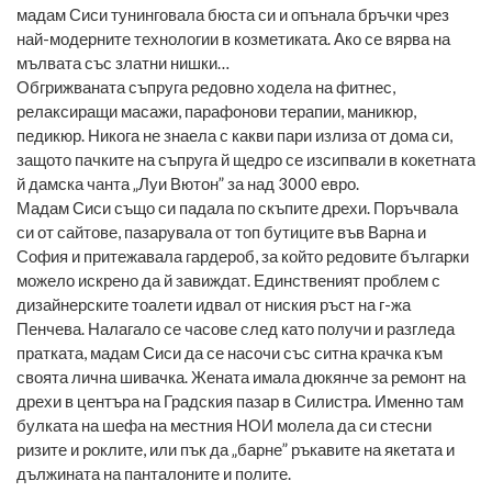
мадам Сиси тунинговала бюста си и опънала бръчки чрез
най-модерните технологии в козметиката. Ако се вярва на
мълвата със златни нишки…
Обгрижваната съпруга редовно ходела на фитнес,
релаксиращи масажи, парафонови терапии, маникюр,
педикюр. Никога не знаела с какви пари излиза от дома си,
защото пачките на съпруга й щедро се изсипвали в кокетната
й дамска чанта „Луи Вютон” за над 3000 евро.
Мадам Сиси също си падала по скъпите дрехи. Поръчвала
си от сайтове, пазарувала от топ бутиците във Варна и
София и притежавала гардероб, за който редовите българки
можело искрено да й завиждат. Единственият проблем с
дизайнерските тоалети идвал от ниския ръст на г-жа
Пенчева. Налагало се часове след като получи и разгледа
пратката, мадам Сиси да се насочи със ситна крачка към
своята лична шивачка. Жената имала дюкянче за ремонт на
дрехи в центъра на Градския пазар в Силистра. Именно там
булката на шефа на местния НОИ молела да си стесни
ризите и роклите, или пък да „барне” ръкавите на якетата и
дължината на панталоните и полите.