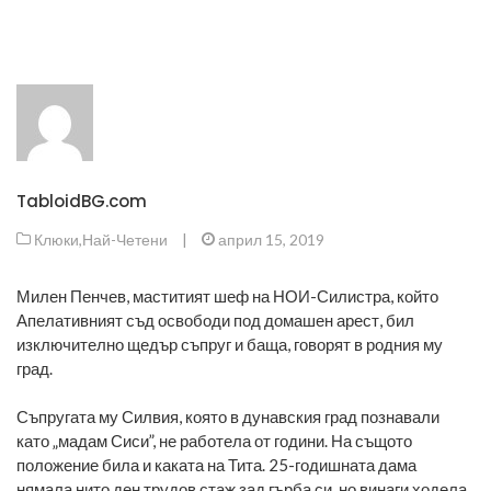
TabloidBG.com
Клюки
,
Най-Четени
|
април 15, 2019
Милен Пенчев, маститият шеф на НОИ-Силистра, който
Апелативният съд освободи под домашен арест, бил
изключително щедър съпруг и баща, говорят в родния му
град.
Съпругата му Силвия, която в дунавския град познавали
като „мадам Сиси”, не работела от години. На същото
положение била и каката на Тита. 25-годишната дама
нямала нито ден трудов стаж зад гърба си, но винаги ходела