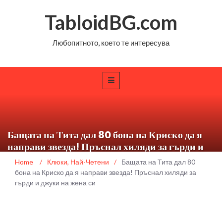
TabloidBG.com
Любопитното, което те интересува
Бащата на Тита дал 80 бона на Криско да я
направи звезда! Пръснал хиляди за гърди и
джуки на жена си
Home
/
Клюки
,
Най-Четени
/
Бащата на Тита дал 80
бона на Криско да я направи звезда! Пръснал хиляди за
гърди и джуки на жена си