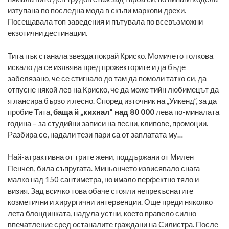
изтупана по последна мода в скъпи маркови дрехи.
Посещавала топ заведения и пътувала по всевъзможни
екзотични дестинации.
Тита пък станала звезда покрай Криско. Момичето толкова
искало да се изявява пред прожекторите и да бъде
забелязано, че се стигнало до там да помоли татко си, да
отпусне някой лев на Криско, че да може тийн любимецът да
я лансира бързо и лесно. Според източник на „Уикенд”, за да
пробие Тита,
баща й „кихнал” над 80 000
лева по-миналата
година – за студийни записи на песни, клипове, промоции.
Разбира се, надали тези пари са от заплатата му…
Най-атрактивна от трите жени, поддържани от Милен
Пенчев, била съпругата. Миньончето извисявало снага
малко над 150 сантиметра, но имало перфектно тяло и
визия. Зад всичко това обаче стояли непрекъснатите
козметични и хирургични интервенции. Още преди няколко
лета блондинката, надула устни, което правело силно
впечатление сред останалите граждани на Силистра. После