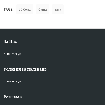
TAGS:
80 бона
баща
тита
За Нас
виж тук
Условия за ползване
виж тук
Реклама