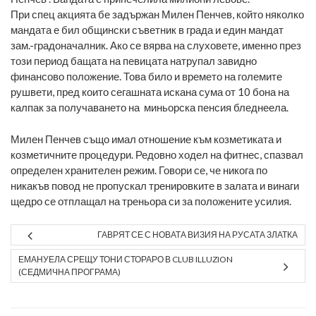
При спец акцията бе задържан Милен Пенчев, който няколко
мандата е бил общински съветник в града и един мандат
зам.-градоначалник. Ако се вярва на слуховете, именно през
този период бащата на певицата натрупал завидно
финансово положение. Това било и времето на големите
рушвети, пред които сегашната искана сума от 10 бона на
калпак за получаването на миньорска пенсия бледнеела.
Милен Пенчев също имал отношение към козметиката и
козметичните процедури. Редовно ходел на фитнес, спазвал
определен хранителен режим. Говори се, че никога по
никакъв повод не пропускал тренировките в залата и винаги
щедро се отплащал на треньора си за положените усилия.
ГАВРЯТ СЕ С НОВАТА ВИЗИЯ НА РУСАТА ЗЛАТКА
ЕМАНУЕЛА СРЕЩУ ТОНИ СТОРАРО В CLUB ILLUZION
(СЕДМИЧНА ПРОГРАМА)