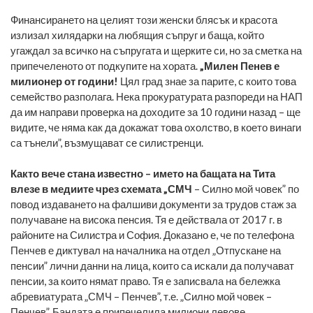
Финансирането на целият този женски блясък и красота
излизал хилядарки на любящия съпруг и баща, който
угаждал за всичко на съпругата и щерките си, но за сметка на
припечеленото от подкупите на хората.
„Милен Пенев е
милионер от години!
Цял град знае за парите, с които това
семейство разполага. Нека прокуратурата разпореди на НАП
да им направи проверка на доходите за 10 години назад – ще
видите, че няма как да докажат това охолство, в което винаги
са тънели”, възмущават се силистренци.
Както вече стана известно – името на бащата на Тита
влезе в медиите чрез схемата „СМЧ
– Силно мой човек” по
повод издаването на фалшиви документи за трудов стаж за
получаване на висока пенсия. Тя е действала от 2017 г. в
районите на Силистра и София. Доказано е, че по телефона
Пенчев е диктувал на началника на отдел „Отпускане на
пенсии” лични данни на лица, които са искали да получават
пенсии, за които нямат право. Тя е записвала на бележка
абревиатурата „СМЧ – Пенчев”, т.е. „Силно мой човек –
Пенчев”. Бандата е припечелила милиони левове.