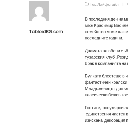
Top
,
Лайфстайл
|
В последния ден на м
мъж Красимир Василев
TabloidBG.com
семейство може да се
последните години.
Двамата влюбени събр
тузарския клуб „Рези
брак в компанията на
Булката блестеше в и
фантастичен кралски 
Младоженецът допълв
класически бежов ко
Гостите, популярни ли
единствения частен к
изискана декорация п