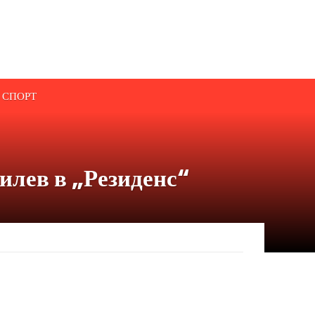
СПОРТ
илев в „Резиденс“