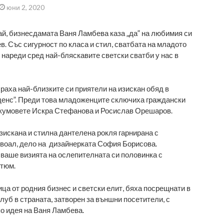
юни 2, 2020
ай, бизнесдамата Ваня Ламбева каза „да” на любимия си
. Със сигурност по класа и стил, сватбата на младото
 нареди сред най-бляскавите светски сватби у нас в
аха най-близките си приятели на изискан обяд в
денс”. Преди това младоженците сключиха граждански
 кумовете Искра Стефанова и Росислав Орешаров.
зискана и стилна дантелена рокля гарнирана с
воал, дело на дизайнерката София Борисова.
аше визията на ослепителната си половинка с
стюм.
ца от родния бизнес и светски елит, бяха посрещнати в
луб в страната, затворен за външни посетители, с
о идея на Ваня Ламбева.