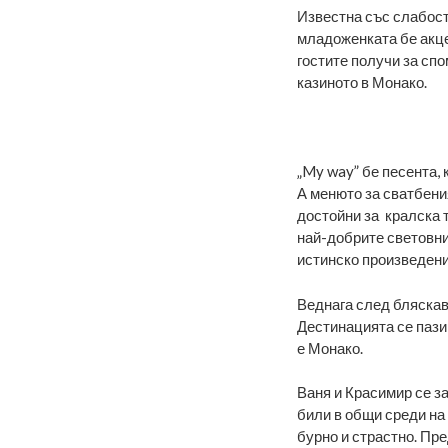
Известна със слабост
младоженката бе акце
гостите получи за сп
казиното в Монако.
„My way” бе песента,
А менюто за сватбени
достойни за кралска 
най-добрите световни 
истинско произведени
Веднага след бляскав
Дестинацията се пази
е Монако.
Ваня и Красимир се з
били в общи среди на
бурно и страстно. Пр