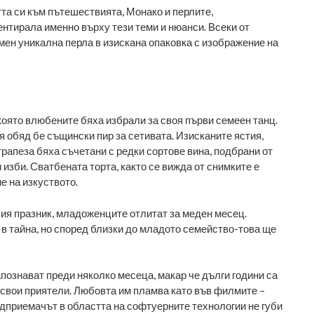
та си към пътешествията, Монако и перлите,
нтирала именно върху тези теми и нюанси. Всеки от
омен уникална перла в изискана опаковка с изображение на
 която влюбените бяха избрали за своя първи семеен танц.
я обяд бе същински пир за сетивата. Изисканите ястия,
трапеза бяха съчетани с редки сортове вина, подбрани от
изби. Сватбената торта, както се вижда от снимките е
е на изкуството.
ия празник, младоженците отлитат за меден месец.
 в тайна, но според близки до младото семейство-това ще
апознават преди няколко месеца, макар че дълги години са
 свои приятели. Любовта им пламва като във филмите –
едприемачът в областта на софтуерните технологии не губи