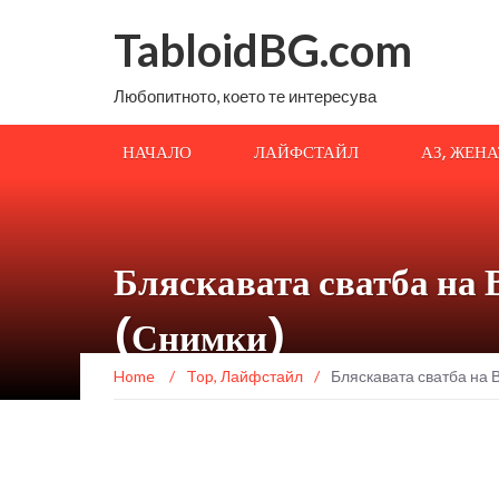
TabloidBG.com
Любопитното, което те интересува
НАЧАЛО
ЛАЙФСТАЙЛ
АЗ, ЖЕН
Бляскавата сватба на 
(Снимки)
Home
/
Top
,
Лайфстайл
/
Бляскавата сватба на 