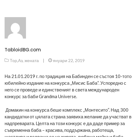
TabloidBG.com
Top
,
Аз, жената
|
януари 22, 2019
На 21.01.2019 г. по традиция на Бабинден се състоя 10-тото
юбилейно издание на конкурса „Мисис Баба“. Успоредно с
него се проведе и единственият в света международен
конкурс за баби Grandma Universe.
Домакин на конкурса беше комплекс „Монтесито“. Над 300
кандидатки от цялата страна заявиха желание да участват в
надпреварата. Целта на този конкурс е да даде пример за
съвременна баба – красива, поддържана, работеща,
щастлива и радваща се на живота, любяща майка и баба,