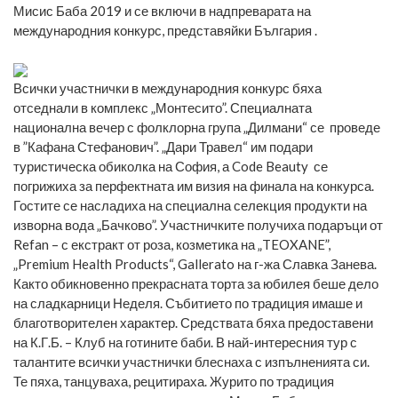
Мисис Баба 2019 и се включи в надпреварата на
международния конкурс, представяйки България .
Всички участнички в международния конкурс бяха
отседнали в комплекс „Монтесито”. Специалната
национална вечер с фолклорна група „Дилмани“ се проведе
в ”Кафана Стефанович”. „Дари Травел“ им подари
туристическа обиколка на София, а Code Beauty се
погрижиха за перфектната им визия на финала на конкурса.
Гостите се насладиха на специална селекция продукти на
изворна вода „Бачково”. Участничките получиха подаръци от
Refan – с екстракт от роза, козметика на „TEOXANE”,
„Premium Health Products“, Gallerato на г-жа Славка Занева.
Както обикновенно прекрасната торта за юбилея беше дело
на сладкарници Неделя. Събитието по традиция имаше и
благотворителен характер. Средствата бяха предоставени
на К.Г.Б. – Клуб на готините баби. В най-интересния тур с
талантите всички участнички блеснаха с изпълненията си.
Те пяха, танцуваха, рецитираха. Журито по традиция