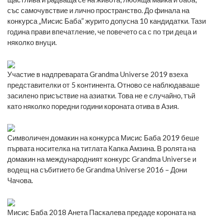
със самочувствие и лично пространство. До финала на
конкурса „Мисис Баба” журито допусна 10 кандидатки. Тази
година прави впечатление, че повечето са с по три деца и
няколко внуци.
Участие в надпреварата Grandma Universe 2019 взеха
представителки от 5 континента. Отново се наблюдаваше
засилено присъствие на азиатки. Това не е случайно, тъй
като няколко поредни години короната отива в Азия.
Символичен домакин на конкурса Мисис Баба 2019 беше
първата носителка на титлата Капка Амзина. В ролята на
домакин на международният конкурс Grandma Universe и
водещ на събитието бе Grandma Universe 2016 – Дони
Чачова.
Мисис Баба 2018 Aнета Паскалева предаде короната на