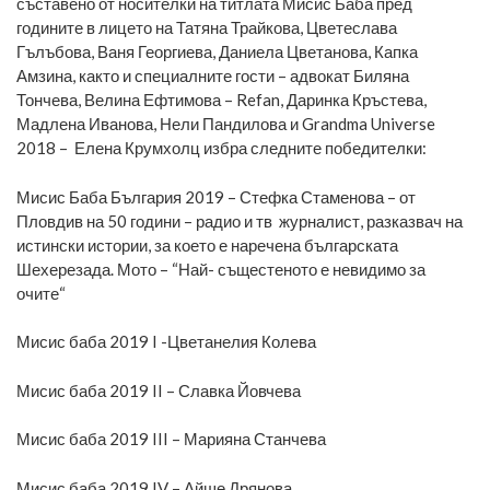
съставено от носителки на титлата Мисис Баба пред
годините в лицето на Татяна Трайкова, Цветеслава
Гълъбова, Ваня Георгиева, Даниела Цветанова, Капка
Амзина, както и специалните гости – адвокат Биляна
Тончева, Велина Ефтимова – Refan, Даринка Кръстева,
Мадлена Иванова, Нели Пандилова и Grandma Universe
2018 – Елена Крумхолц избра следните победителки:
Мисис Баба България 2019 – Стефка Стаменова – от
Пловдив на 50 години – радио и тв журналист, разказвач на
истински истории, за което е наречена българската
Шехерезада. Мото – “Най- същестеното е невидимо за
очите“
Мисис баба 2019 I -Цветанелия Колева
Мисис баба 2019 II – Славка Йовчева
Мисис баба 2019 III – Марияна Станчева
Мисис баба 2019 IV – Айше Дрянова