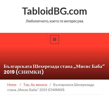
TabloidBG.com
Любопитното, което те интересува
Българската Шехерезада стана „Мисис Баба“
2019 (СНИМКИ)
Home
/
Top
,
Аз, жената
/
Българската Шехерезада
стана „Мисис Баба“ 2019 (СНИМКИ)