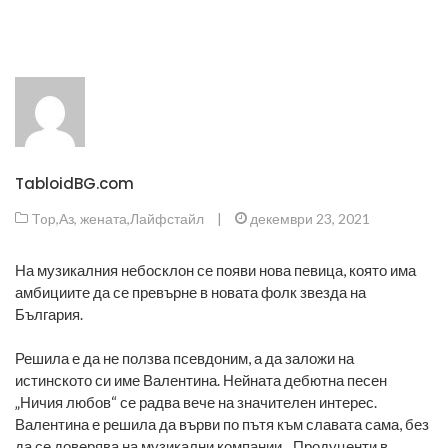
TabloidBG.com
Top
,
Аз, жената
,
Лайфстайл
|
декември 23, 2021
На музикалния небосклон се появи нова певица, която има
амбициите да се превърне в новата фолк звезда на
България.
Решила е да не ползва псевдоним, а да заложи на
истинското си име Валентина. Нейната дебютна песен
„Ничия любов“ се радва вече на значителен интерес.
Валентина е решила да върви по пътя към славата сама, без
да се доверява на музикални компании. „Продуценти в