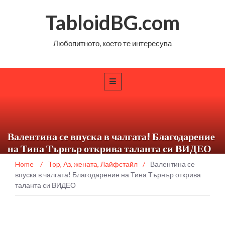
TabloidBG.com
Любопитното, което те интересува
Валентина се впуска в чалгата! Благодарение
на Тина Търнър открива таланта си ВИДЕО
Home
/
Top
,
Аз, жената
,
Лайфстайл
/
Валентина се
впуска в чалгата! Благодарение на Тина Търнър открива
таланта си ВИДЕО