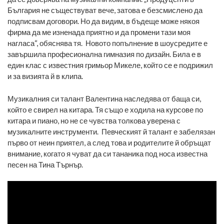
България не съществуват вече, затова е безсмислено да
подписвам договори. Но да видим, в бъдеще може някоя
фирма да ме изненада приятно и да промени тази моя
нагласа“, обяснява тя. Новото попълнение в шоусредите е
завършила професионална гимназия по дизайн. Била е в
един клас с известния гримьор Микеле, който се е подрижил
и за визията й в клипа.
Музикалния си талант Валентина наследява от баща си,
който е свирел на китара. Тя също е ходила на курсове по
китара и пиано, но не се чувства толкова уверена с
музикалните инструменти. Певческият й талант е забелязан
първо от неин приятел, а след това и родителите й обръщат
внимание, когато я чуват да си тананика под носа известна
песен на Тина Търнър.