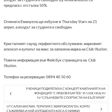
предлага с отстъпка 50%.
Огнената Емануела ще избухне в Thursday Stars на 21
април, а входът за студенти е свободен.
Кристалният саунд, перфектното обслужване, марковият
алкохол и купонът на макс за запазена марка на Club Illuzion.
Повече информация във
Фейсбук страницата на Club
Illuzion.
Телефон за резервации: 0894 40 50 60
УЧЕНИЦИ ПОДКРЕПИХА С КОНЦЕРТ КАМПАНИЯТА НА
ФОНДАЦИЯ ”С ЛЮБОВ КЪМ ТЕБ” И CODE HEALTH
TV-“СЛЪНЧЕВИТЕ СПОРТИСТИ НА БЪЛГАРИЯ”
OТ САЛОН МАГАМА: ТЕРАПИЯ С МИКРОКОЛАГЕН, КОЯТО
СЪЖИВЯВА И НАЙ-ИЗТОЩЕНАТА КОСА (СНИМКИ)