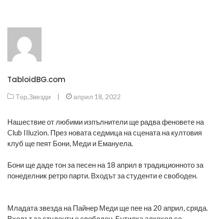
TabloidBG.com
Top
,
Звезди
|
април 18, 2022
Нашествие от любими изпълнители ще радва феновете на
Club Illuzion. През новата седмица на сцената на култовия
клуб ще пеят Бони, Меди и Емануела.
Бони ще даде тон за песен на 18 април в традиционното за
понеделник ретро парти. Входът за студенти е свободен.
Младата звезда на Пайнер Меди ще пее на 20 април, сряда.
Входът за студенти е свободен. Бутилка алкохол се