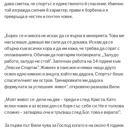
дава сметка, че спортът е единственото й спасение. Именно
той изгражда силния й характер, прави я борбена и я
превръща в честен и почтен човек.
„Борех се и никога не исках да се върна в мизерията. Това ме
нахъсваше, даваше ми сили да се докажа. Искам да се
обърна към всички хора и да им кажа, че трябва да спрат с
оплакванията. Обичам да повтарям поговорката: „Залудо
работи, залудо не стой“. Започнах работа на 14 години към
„Левски Спартак“. Живеех в пансион и нямах нищо друго
освен едно кимоно и анцуга, който ми дадоха. Спортът беше
спасителният ми остров. Тренировките ми дадоха
формулата за успешния живот“, откровено разказва Вили.
„Моят живот се дели на две – преди и след Христа. Като
всеки човек и аз всеки ден се боря със себе си. Не е толкова
сложно – затваряш очи и тръгваш след Бог, това е вярата!“.
За първи път Вили чува за Господ когато е на около 4 години.