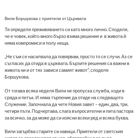
Вили Боршукова с приятели от Църквата
Тя определя преживяването си като много лично. Споделя,
че е човек, който много бързо взима решения и в живота й
няма компромиси и полу неща.
„Не съм се насилвала да повярвам, просто то се случи. Аз се
съгласих да отида в църквата. Бързите решения са важни в
живота ни и от тях зависи самият живот“, споделя
Боршукова.
От тогава всяка неделя Вили не пропуска служба, ходи в
сряда и петък. И няма търпение да отиде на следващото
Служение. Започнала да чете Новия завет – един, два, три,
четири пъти. Подчертава, слага въпросителни и пита пастора
за всичко, за да може да си изясни всеки ред и всяка буква.
Вили загърбва старите си навици. Приятели от светския