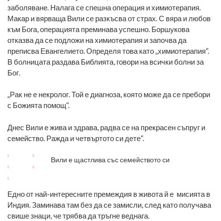
заболяване. Налага се спешна операция и химиотерапия.
Макар и вярваща Вили се разкъсва от страх. С вяра и любов
към Бога, операцията преминава успешно. Боршукова
отказва да се подложи на химиотерапия и започва да
преписва Евангелието. Определя това като „химиотерапия“.
В болницата раздава Библията, говори на всички болни за
Бог.
„Рак не е некролог. Той е диагноза, която може да се пребори
с Божията помощ“.
Днес Вили е жива и здрава, радва се на прекрасен съпруг и
семейство. Ражда и четвъртото си дете“.
Вили е щастлива със семейството си
Едно от най-интересните премеждия в живота й е мисията в
Индия. Заминава там без да се замисли, след като получава
свише знаци, че трябва да тръгне веднага.