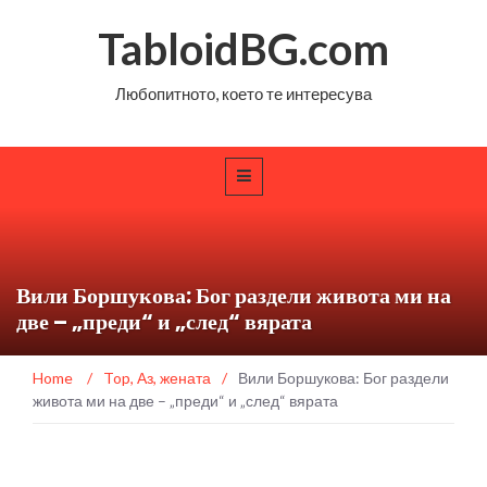
TabloidBG.com
Любопитното, което те интересува
Вили Боршукова: Бог раздели живота ми на
две – „преди“ и „след“ вярата
Home
/
Top
,
Аз, жената
/
Вили Боршукова: Бог раздели
живота ми на две – „преди“ и „след“ вярата