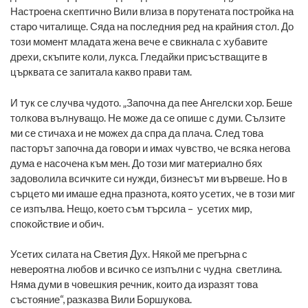
Настроена скептично Вили влиза в порутената постройка на
старо читалище. Сяда на последния ред на крайния стол. До
този момент младата жена вече е свикнала с хубавите
дрехи, скъпите коли, лукса. Гледайки присъстващите в
църквата се запитала какво прави там.
И тук се случва чудото. „Започна да пее Ангелски хор. Беше
толкова вълнуващо. Не може да се опише с думи. Сълзите
ми се стичаха и не можех да спра да плача. След това
пасторът започна да говори и имах чувство, че всяка негова
дума е насочена към мен. До този миг материално бях
задоволила всичките си нужди, бизнесът ми вървеше. Но в
сърцето ми имаше една празнота, която усетих, че в този миг
се изпълва. Нещо, което съм търсила – усетих мир,
спокойствие и обич.
Усетих силата на Светия Дух. Някой ме прегърна с
невероятна любов и всичко се изпълни с чудна светлина.
Няма думи в човешкия речник, които да изразят това
състояние“, разказва Вили Боршукова.