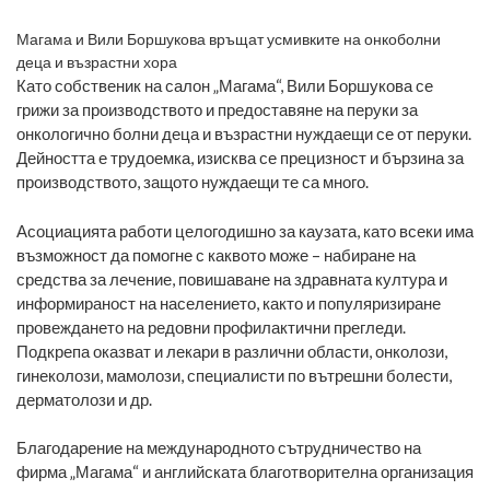
Като собственик на салон „Магама“, Вили Боршукова се
грижи за производството и предоставяне на перуки за
онкологично болни деца и възрастни нуждаещи се от перуки.
Дейността е трудоемка, изисква се прецизност и бързина за
производството, защото нуждаещи те са много.
Асоциацията работи целогодишно за каузата, като всеки има
възможност да помогне с каквото може – набиране на
средства за лечение, повишаване на здравната култура и
информираност на населението, както и популяризиране
провеждането на редовни профилактични прегледи.
Подкрепа оказват и лекари в различни области, онколози,
гинеколози, мамолози, специалисти по вътрешни болести,
дерматолози и др.
Благодарение на международното сътрудничество на
фирма „Магама“ и английската благотворителна организация
THE LITTLE PRINCESS TRUST най-малките ще могат да
получат повече безплатни перуки от естествен косъм. „Ние
от Асоциация „Промени живота си сега!“ знаем от какво
огромно значение е това за децата. Една красива естествена