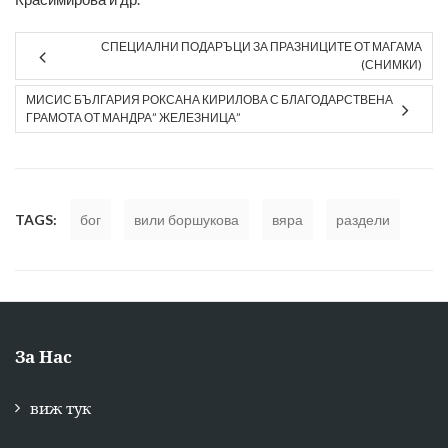
МИСИС БЪЛГАРИЯ РОКСАНА КИРИЛОВА С БЛАГОДАРСТВЕНА
ГРАМОТА ОТ МАНДРА” ЖЕЛЕЗНИЦА”
TAGS:
бог
вили боршукова
вяра
раздели
За Нас
виж тук
Условия за ползване