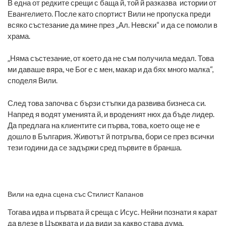
В една от редките срещи с баща й, той й разказва истории от
Евангелието. После като спортист Вили не пропуска преди
всяко състезание да мине през „Ал. Невски“ и да се помоли в
храма.
„Няма състезание, от което да не съм получила медал. Това
ми даваше вяра, че Бог е с мен, макар и да бях много малка“,
споделя Вили.
След това започва с бързи стъпки да развива бизнеса си.
Напред я водят уменията й, и вроденият нюх да бъде лидер.
Да предлага на клиентите си първа, това, което още не е
дошло в България. Животът й потръгва, бори се през всички
тези години да се задържи сред първите в бранша.
Вили на една сцена със Стилист Капанов
Тогава идва и първата й среща с Исус. Нейни познати я карат
да влезе в Църквата и да види за какво става дума.