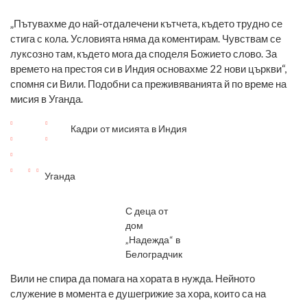
„Пътувахме до най-отдалечени кътчета, където трудно се
стига с кола. Условията няма да коментирам. Чувствам се
луксозно там, където мога да споделя Божието слово. За
времето на престоя си в Индия основахме 22 нови църкви“,
спомня си Вили. Подобни са преживяванията й по време на
мисия в Уганда.
Кадри от мисията в Индия
Уганда
С деца от
дом
„Надежда“ в
Белоградчик
Вили не спира да помага на хората в нужда. Нейното
служение в момента е душегрижие за хора, които са на