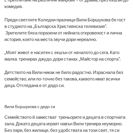
комедия.
Преди светлите Коледни празници Вили Боршукова бе гост
в студиото на „Българска Християнска телевизия“.
Зрителите бяха поразени от нейната откровеност и лична
история, която на места звучи дори нереално.
„Моят живот е наситен с екшън от началото до сега. Като
малка тренирах джудо, дори станах „Майстор на спорта“.
Детството на Вили никак не било радостно. Израснала без
семейство, или по-точно без такова, каквото имат всички
деца. Отгледана е от дядо си.
Вили Боршукова с дядо си
Семейството й заместват треньорите и децата в спортната
зала. Докато децата играят навън Вили тренира неуморно.
Без пари, без жилище, без удобствата на този свят, тя си