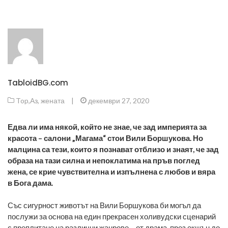
TabloidBG.com
Top
,
Аз, жената
|
декември 27, 2020
Едва ли има някой, който не знае, че зад империята за
красота – салони „Магама“ стои Вили Боршукова. Но
малцина са тези, които я познават отблизо и знаят, че зад
образа на тази силна и непоклатима на пръв поглед
жена, се крие чувствителна и изпълнена с любов и вяра
в Бога дама.
Със сигурност животът на Вили Боршукова би могъл да
послужи за основа на един прекрасен холивудски сценарий
с преплитане на различни жанрове – от драма, през екшън до