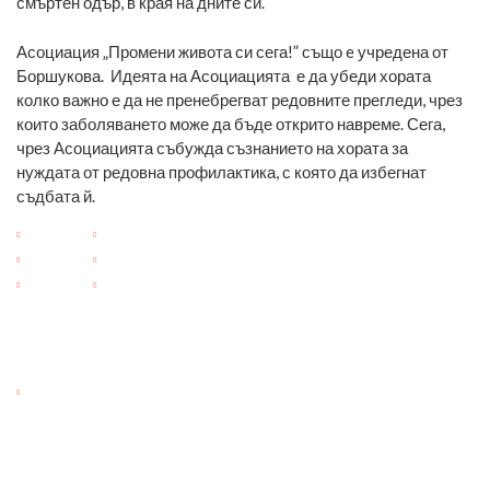
смъртен одър, в края на дните си.
Асоциация „Промени живота си сега!” също e учредена от
Боршукова. Идеята на Асоциацията е да убеди хората
колко важно е да не пренебрегват редовните прегледи, чрез
които заболяването може да бъде открито навреме. Сега,
чрез Асоциацията събужда съзнанието на хората за
нуждата от редовна профилактика, с която да избегнат
съдбата й.
Магама и Вили Боршукова връщат усмивките на онкоболни
деца и възрастни хора