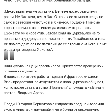
живот се отдалечават от нея, обявявайки я за луда.
„Много приятели ме оставиха. Вече не носех разголени
рокли. Не бях тази, която бях. Отказах се от много неща, не
само в светския живот, но и в бизнеса. Трудно е. Ние сме
хора, грешим, но аз не искам да излизам от релсите.
Църквата ми е коректив. Затова ходя на църква, ако не го
правя, мога да допусна по-чести грешки. Покайвам се и това
ми помага да вървя по пътя си и да се стремя към Бога. Не ме
е срам да говоря за Христос“.
Вили
Приятелство
кумува
проверено
Вили кумува на Цеци Красимирова. Приятелство проверено и
на
и
останало в годините.
Цеци
останало
Красимирова.
в
В неделя, когато не работи първият й фризьорски салон
годините.
Вили предоставя помещението на нова църковна общност,
която после става църква „Приятели“ с помощта на Вили и
пастор Людмил Арсов.
Преди 10 години Боршукова е изправена пред най-големия
ужас в живота си, научавайки, че е болна от онкологично