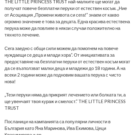
перука може да повлияе в някои случаи положително на
тяхното лечение.
Сега заедно с общи сили можем да помогнем на повече
нуждаещи се деца и млади хора“. От инициативата за
предоставяне на безплатни перуки от естествен косъм могат
да се възползват малки деца и младежи до 18 години. А на
всеки 2 години може да подновим вашата перука с чисто
нова!
„Тези перуки няма да прикрият лечението или болката ти, а
ще увенчаят твоя кураж и смелост.” THE LITTLE PRINCESS
TRUST
Посланици на кампанията са популярни личности в
България като Яна Маринова, Ива Екимова, Цеци
Красимирова и др.
СПЕЦИАЛНИ ПОДАРЪЦИ ЗА ПРАЗНИЦИТЕ ОТ МАГАМА
(СНИМКИ)