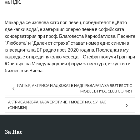
на НДК.
Макар да се изявява като поп певец, победителят в „Като
две капки вода“, е завършил оперно пеене в софийската
консерватория при проф. Благовеста Карнобатлова. Песните
“Любовта” и “Далеч от страха” стават номер едно сингли в
класацията на БГ радио през 2020 година. Последната му
награда е отпреди няколко месеца – Стефан получи Гран при
Юнивърс на Международния форум за култура, изкуство и
бизнес във Виена.
РАПЪР, АКТРИСА И АДВОКАТ В НАДПРЕВАРАТА ЗА BEST EROTIC
MODEL В HYDE CLUB СОФИЯ
АКТРИСА ИЗБРАНА ЗА ЕРОТИЧЕН МОДЕЛ NO. 1 У НАС
(СНИМКИ)
За Нас