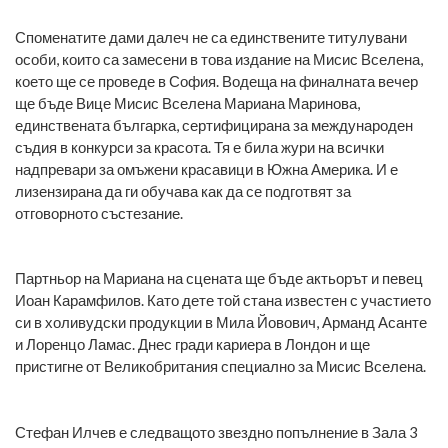
Споменатите дами далеч не са единствените титулувани
особи, които са замесени в това издание на Мисис Вселена,
което ще се проведе в София. Водеща на финалната вечер
ще бъде Вице Мисис Вселена Мариана Маринова,
единствената българка, сертифицирана за международен
съдия в конкурси за красота. Тя е била жури на всички
надпревари за омъжени красавици в Южна Америка. И е
лизензирана да ги обучава как да се подготвят за
отговорното състезание.
Партньор на Мариана на сцената ще бъде актьорът и певец
Иоан Карамфилов. Като дете той стана известен с участието
си в холивудски продукции в Мила Йовович, Арманд Асанте
и Лоренцо Ламас. Днес гради кариера в Лондон и ще
пристигне от Великобритания специално за Мисис Вселена.
Стефан Илчев е следващото звездно попълнение в Зала 3