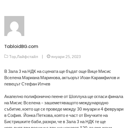
TabloidBG.com
Top
,
Лайфстайл
|
януари 25, 2023
В Зала 3 на НДК на сцената ще бъдат още Вице Мисис
Вселена Мариана Маринова, актьорът Иоан Карамфилов и
певецът Стефан Илчев
Акапелно полифонично пеене от Шоплука ще огласи финала
на Мисис Вселена – зашеметяващото международно
събитие, което ще се проведе между 30 януари и 4 февруари
в София. Йонка Петкова, която е част от Внучките на
Бистришките баби, разкри, че в Зала 3 на НДК те ще
изпълнят три песни и с тях ще накарат 120-те омъжени