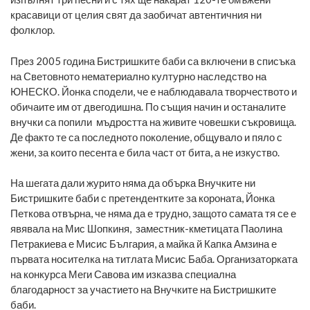
красавици от целия свят да заобичат автентичния ни
фолклор.
През 2005 година Бистришките баби са включени в списъка
на Световното нематериално културно наследство на
ЮНЕСКО. Йонка сподели, че е наблюдавала творчеството и
обичаите им от двегодишна. По същия начин и останалите
внучки са попили мъдростта на живите човешки съкровища.
Де факто те са последното поколение, общувало и пяло с
жени, за които песента е била част от бита, а не изкуство.
На шегата дали журито няма да обърка Внучките ни
Бистришките баби с претендентките за короната, Йонка
Петкова отвърна, че няма да е трудно, защото самата тя се е
явявала на Мис Шопкиня, заместник-кметицата Паолина
Петракиева е Мисис България, а майка й Капка Амзина е
първата носителка на титлата Мисис Баба. Организаторката
на конкурса Меги Савова им изказва специална
благодарност за участието на Внучките на Бистришките
баби.