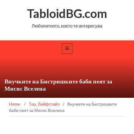
TabloidBG.com
Любопитното, което те интересува
Внучките на Бистришките баби пеят за
Мисис Вселена
Home
/
Top
,
Лайфстайл
/
Внучките на Бистришките
баби пеят за Мисис Вселена