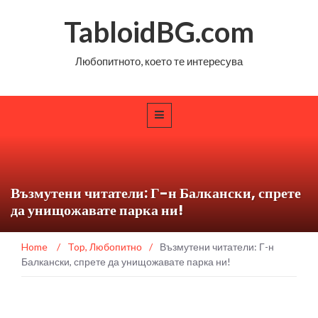
TabloidBG.com
Любопитното, което те интересува
Възмутени читатели: Г-н Балкански, спрете
да унищожавате парка ни!
Home
/
Top
,
Любопитно
/
Възмутени читатели: Г-н
Балкански, спрете да унищожавате парка ни!