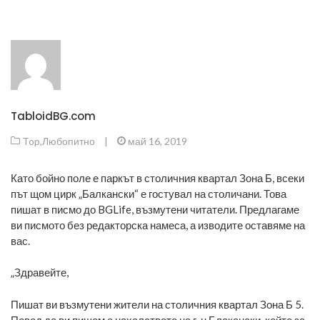
TabloidBG.com
Top
,
Любопитно
|
май 16, 2019
Като бойно поле е паркът в столичния квартал Зона Б, всеки
път щом цирк „Балкански“ е гостувал на столичани. Това
пишат в писмо до BGLife, възмутени читатели. Предлагаме
ви писмото без редакторска намеса, а изводите оставяме на
вас.
„Здравейте,
Пишат ви възмутени жители на столичния квартал Зона Б 5.
Повод да ви пишем е нахалството на г-н Блакански, който за