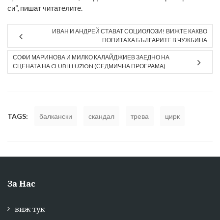
си“, пишат читателите.
ИВАН И АНДРЕЙ СТАВАТ СОЦИОЛОЗИ! ВИЖТЕ КАКВО
ПОПИТАХА БЪЛГАРИТЕ В ЧУЖБИНА
СОФИ МАРИНОВА И МИЛКО КАЛАЙДЖИЕВ ЗАЕДНО НА
СЦЕНАТА НА CLUB ILLUZION (СЕДМИЧНА ПРОГРАМА)
TAGS:
балкански
скандал
трева
цирк
За Нас
виж тук