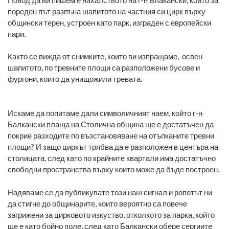
пореден път разпъна шапитото на частния си цирк върху
общински терен, устроен като парк, изграден с европейски
пари.
Както се вижда от снимките, които ви изпращаме, освен
шапитото, по тревните площи са разположени бусове и
фургони, които да унищожили тревата.
Искаме да попитаме дали символичният наем, който г-н
Балкански плаща на Столична община ще е достатъчен да
покрие разходите по възстановяване на отъпканите тревни
площи? И защо циркът трябва да е разположен в центъра на
столицата, след като по крайните квартали има достатъчно
свободни пространства върху които може да бъде построен.
Надяваме се да публикувате този наш сигнал и ропотът ни
да стигне до общинарите, които вероятно са повече
загрижени за цирковото изкуство, отколкото за парка, който
ще е като бойно поле, след като Балкански обере сергиите