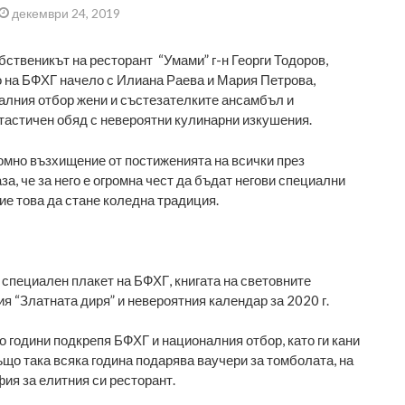
декември 24, 2019
бственикът на ресторант “Умами” г-н Георги Тодоров,
 на БФХГ начело с Илиана Раева и Мария Петрова,
алния отбор жени и състезателките ансамбъл и
астичен обяд с невероятни кулинарни изкушения.
ромно възхищение от постиженията на всички през
за, че за него е огромна чест да бъдат негови специални
ие това да стане коледна традиция.
 специален плакет на БФХГ, книгата на световните
я “Златната диря” и невероятния календар за 2020 г.
о години подкрепя БФХГ и националния отбор, като ги кани
ъщо така всяка година подарява ваучери за томболата, на
ия за елитния си ресторант.