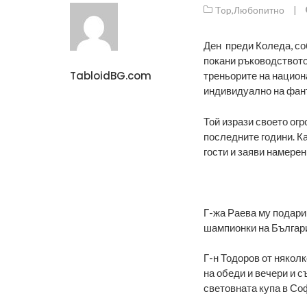
Top
,
Любопитно
|
Ден преди Коледа, со
покани ръководството
TabloidBG.com
треньорите на национ
индивидуално на фант
Той изрази своето ог
последните години. Ка
гости и заяви намерен
Г-жа Раева му подари
шампионки на Българи
Г-н Тодоров от няколк
на обеди и вечери и с
световната купа в Соф