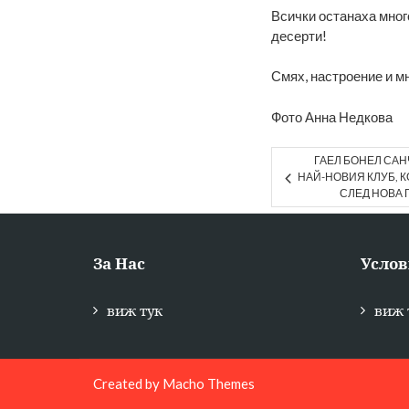
Всички останаха мног
десерти!
Смях, настроение и м
Фото Анна Недкова
ГАЕЛ БОНЕЛ САН
НАЙ-НОВИЯ КЛУБ, К
СЛЕД НОВА 
За Нас
Услов
виж тук
виж 
Created by
Macho Themes