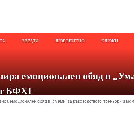
АТА
ЗВЕЗДИ
ЛЮБОПИТНО
КЛЮКИ
зира емоционален обяд в „Ума
от БФХГ
зира емоционален обяд в „Умами” за ръководството, треньори и мо