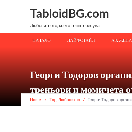
TabloidBG.com
Любопитното, което те интересува
НАЧАЛО
ЛАЙФСТАЙЛ
АЗ, ЖЕН
Георги Тодоров органи
треньори и момичета 
Home
/
Top
,
Любопитно
/
Георги Тодоров органи