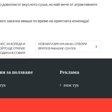
о доволни от вкусното суши, но най-вече от атрактивните
ного закачки имаше по време на приятната изненада!
ЧЕС ЗА КОЛЕДА И
НОВ МАГАЗИН НА DIESEL ОТВОРИ
ОЙТО ЩЕ ОТКРИЕ
ВРАТИ В PARADISE CENTER
ГОДИНА В СОФИЯ
ия за ползване
Реклама
тук
виж тук