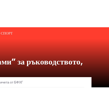
СПОРТ
ми” за ръководството,
мичета от БФХГ