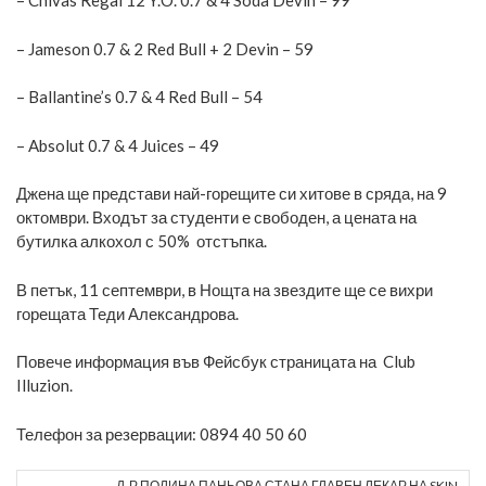
– Chivas Regal 12 Y.O. 0.7 & 4 Soda Devin – 99
– Jameson 0.7 & 2 Red Bull + 2 Devin – 59
– Ballantine’s 0.7 & 4 Red Bull – 54
– Absolut 0.7 & 4 Juices – 49
Джена ще представи най-горещите си хитове в сряда, на 9
октомври. Входът за студенти е свободен, а цената на
бутилка алкохол с 50% отстъпка.
В петък, 11 септември, в Нощта на звездите ще се вихри
горещата Теди Александрова.
Повече информация във
Фейсбук страницата на Club
Illuzion.
Телефон за резервации: 0894 40 50 60
Д-Р ПОЛИНА ПАНЬОВА СТАНА ГЛАВЕН ЛЕКАР НА SKIN