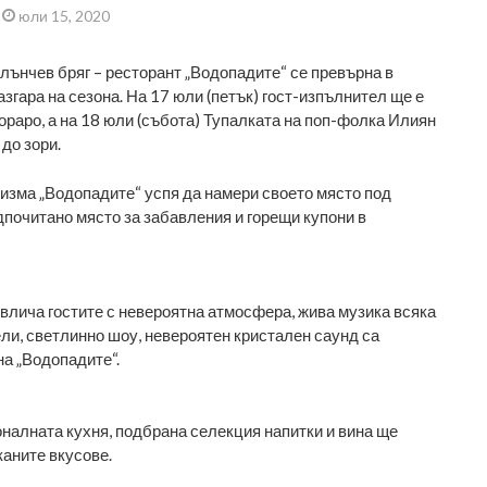
юли 15, 2020
лънчев бряг – ресторант „Водопадите“ се превърна в
азгара на сезона. На 17 юли (петък) гост-изпълнител ще е
ораро, а на 18 юли (събота) Тупалката на поп-фолка Илиян
до зори.
ризма „Водопадите“ успя да намери своето място под
дпочитано място за забавления и горещи купони в
влича гостите с невероятна атмосфера, жива музика всяка
ели, светлинно шоу, невероятен кристален саунд са
на „Водопадите“.
оналната кухня, подбрана селекция напитки и вина ще
каните вкусове.