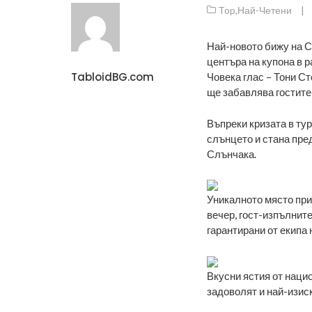
Top
,
Най-Четени
|
Най-новото бижу на С
центъра на купона в р
TabloidBG.com
Човека глас – Тони Ст
ще забавлява гостите 
Въпреки кризата в ту
слънцето и стана пре
Слънчака.
Уникалното място при
вечер, гост-изпълнит
гарантирани от екипа 
Вкусни ястия от наци
задоволят и най-изис