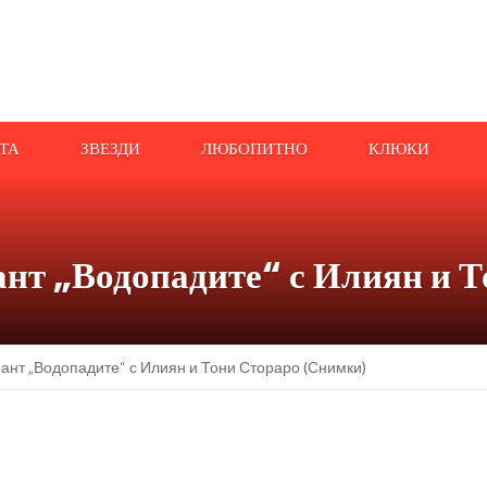
АТА
ЗВЕЗДИ
ЛЮБОПИТНО
КЛЮКИ
ант „Водопадите“ с Илиян и 
ант „Водопадите“ с Илиян и Тони Стораро (Снимки)