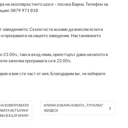
ра на околовръстното шосе – посока Варна. Телефон за
ации: 0879 971 818
от заведението: Скъпи гости искаме да внесем яснота
 и програмата на нашето заведение. Настаняването
 21:00ч., такса вход няма, оркестърът дава началото в
теля започва програмата си в 22:00ч.
ия и вие сте част от нея. Благодарим ви , че избирате
СНА КОМПРОМАТИ
ИЛИЯН ИЗКАРА НОВАТА „ТУПАЛКА“
ЯМАТА КЕТЪРИНГ
(ВИДЕО)
МА В БЪЛГАРИЯ?