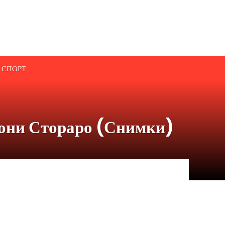
СПОРТ
Тони Стораро (Снимки)