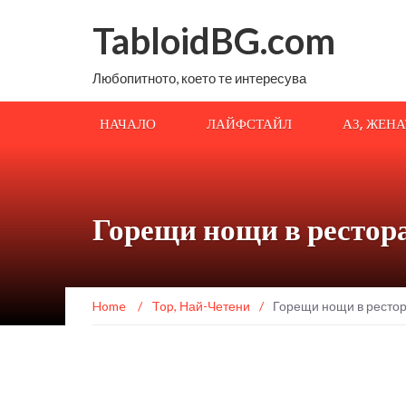
TabloidBG.com
Любопитното, което те интересува
НАЧАЛО
ЛАЙФСТАЙЛ
АЗ, ЖЕН
Горещи нощи в рестор
Home
/
Top
,
Най-Четени
/
Горещи нощи в рестор