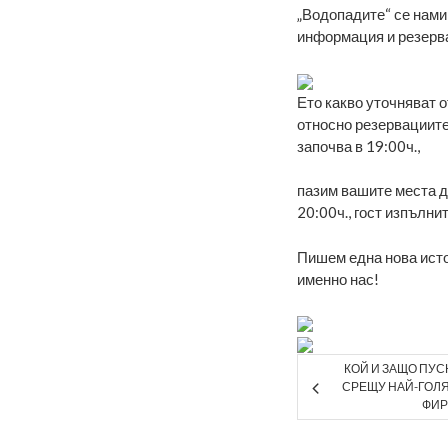
„Водопадите“ се нами
информация и резерв
Ето какво уточняват 
относно резервациите
започва в 19:00ч.,
пазим вашите места до
20:00ч., гост изпълни
Пишем една нова истор
именно нас!
КОЙ И ЗАЩО ПУ
СРЕЩУ НАЙ-ГОЛ
ФИР