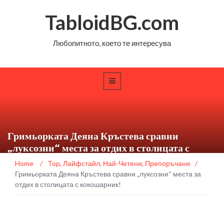
TabloidBG.com
Любопитното, което те интересува
Гримьорката Деяна Кръстева сравни
„луксозни“ места за отдих в столицата с
кокошарник!
Home
/
Top
,
Лайфстайл
,
Най-Четени
,
Препоръчани
/
Гримьорката Деяна Кръстева сравни „луксозни“ места за
отдих в столицата с кокошарник!