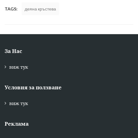
TAGS:
деяна кръстева
За Нас
виж тук
Условия за ползване
виж тук
Реклама