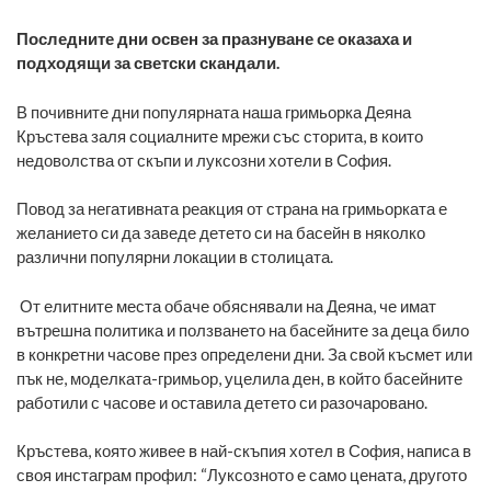
Последните дни освен за празнуване се оказаха и
подходящи за светски скандали.
В почивните дни популярната наша гримьорка Деяна
Кръстева заля социалните мрежи със сторита, в които
недоволства от скъпи и луксозни хотели в София.
Повод за негативната реакция от страна на гримьорката е
желанието си да заведе детето си на басейн в няколко
различни популярни локации в столицата.
От елитните места обаче обяснявали на Деяна, че имат
вътрешна политика и ползването на басейните за деца било
в конкретни часове през определени дни. За свой късмет или
пък не, моделката-гримьор, уцелила ден, в който басейните
работили с часове и оставила детето си разочаровано.
Кръстева, която живее в най-скъпия хотел в София, написа в
своя инстаграм профил: “Луксозното е само цената, другото