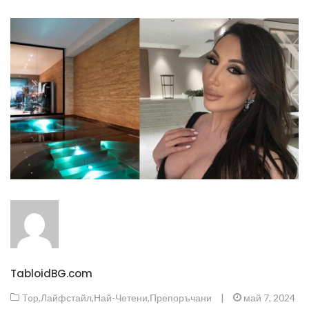
TabloidBG.com
Top
,
Лайфстайл
,
Най-Четени
,
Препоръчани
|
май 7, 2024