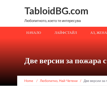
TabloidBG.com
Любопитното, което те интересува
НАЧАЛО
ЛАЙФСТАЙЛ
АЗ, ЖЕН
Две версии за пожара 
Home
/
Любопитно
,
Най-Четени
/
Две версии за