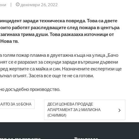
ени
|
декември 26, 2022
нцидент заради техническа повреда. Това са двете
които работят разследващите след пожара в центъра
 загинаха трима души. Това разказаха източници от
Нова тв.
 голям пожар пламна в двуетажна къща на улица „Бачо
гънят се е разразил за секунди заради вътрешни дървени
ред жертвите са майка и син. Назначените експертизи ще
гнал огънят. Засега все още те не са готови.
но досъдебно производство.
АЛТО ЗА 10 БОНА
ДЕСИ ЦОНЕВА ПРОДАДЕ
АПАРТАМЕНТ ЗА 2 МИЛИОНА
(СНИМКИ)