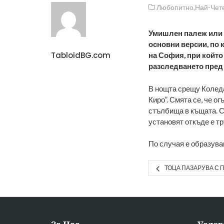
Любопитно
,
Най-Чет
Умишлен палеж или и
основни версии, по 
TabloidBG.com
на София, при който
разследването пред 
В нощта срещу Коледа
Киро”. Смята се, че о
стълбища в къщата. С
установят откъде е тръ
По случая е образува
ТОЦА ПАЗАРУВА С П