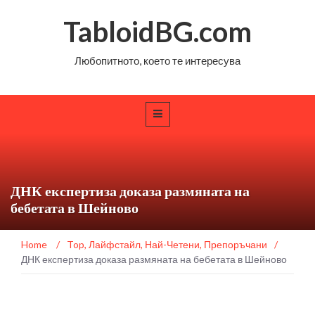
TabloidBG.com
Любопитното, което те интересува
ДНК експертиза доказа размяната на
бебетата в Шейново
Home
/
Top
,
Лайфстайл
,
Най-Четени
,
Препоръчани
/
ДНК експертиза доказа размяната на бебетата в Шейново