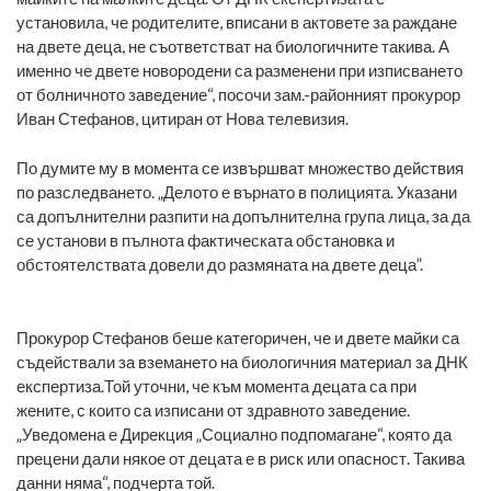
установила, че родителите, вписани в актовете за раждане
на двете деца, не съответстват на биологичните такива. А
именно че двете новородени са разменени при изписването
от болничното заведение“, посочи зам.-районният прокурор
Иван Стефанов, цитиран от Нова телевизия.
По думите му в момента се извършват множество действия
по разследването. „Делото е върнато в полицията. Указани
са допълнителни разпити на допълнителна група лица, за да
се установи в пълнота фактическата обстановка и
обстоятелствата довели до размяната на двете деца”.
Прокурор Стефанов беше категоричен, че и двете майки са
съдействали за вземането на биологичния материал за ДНК
експертиза.Той уточни, че към момента децата са при
жените, с които са изписани от здравното заведение.
„Уведомена е Дирекция „Социално подпомагане“, която да
прецени дали някое от децата е в риск или опасност. Такива
данни няма“, подчерта той.