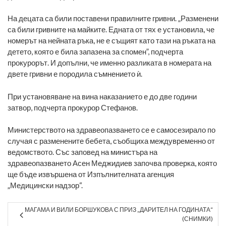
На децата са били поставени правилните гривни. „Разменени
са били гривните на майките. Едната от тях е установила, че
номерът на нейната ръка, не е същият като тази на ръката на
детето, която е била запазена за спомен”, подчерта
прокурорът. И допълни, че именно разликата в номерата на
двете гривни е породила съмнението ѝ.
При установяване на вина наказанието е до две години
затвор, подчерта прокурор Стефанов.
Министерството на здравеопазването се е самосезирало по
случая с разменените бебета, съобщиха междувременно от
ведомството. Със заповед на министъра на
здравеопазването Асен Меджидиев започва проверка, която
ще бъде извършена от Изпълнителната агенция
„Медицински надзор“.
МАГАМА И ВИЛИ БОРШУКОВА С ПРИЗ „ДАРИТЕЛ НА ГОДИНАТА“
(СНИМКИ)