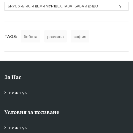
БРУС УИЛИС И ДЕМИ МУР ЩЕ СТАВАТ БАБА И ДЯДО
TAGS:
бебета
размяна
софия
За Нас
виж тук
Условия за ползване
виж тук