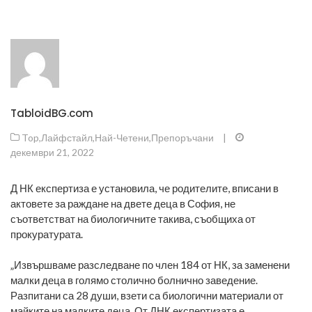
TabloidBG.com
Top
,
Лайфстайл
,
Най-Четени
,
Препоръчани
|
декември 21, 2022
Д НК експертиза е установила, че родителите, вписани в
актовете за раждане на двете деца в София, не
съответстват на биологичните такива, съобщиха от
прокуратурата.
„Извършваме разследване по член 184 от НК, за заменени
малки деца в голямо столично болнично заведение.
Разпитани са 28 души, взети са биологични материали от
майките на малките деца. От ДНК експертизата е