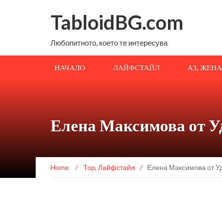
TabloidBG.com
Любопитното, което те интересува
НАЧАЛО
ЛАЙФСТАЙЛ
АЗ, ЖЕН
Елена Максимова от У
Home
/
Top
,
Лайфстайл
/
Елена Максимова от Уд