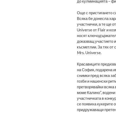
до кулминацията – фи
Още с пристигането с
Всяка бе донесла хар
участнички, а те ще о
Universe от Flair и ко
носят ключодържатели
доказващ участието и
късметлии. За тях от
Mrs. Universe.
Красавиците предизви
на София, подарена и
снимки пред всяка за
гозби и нашенски рит
претворявайки всяка в
моме Калино“, водени
участничката в конку
се появиха кукерите 
придружаващи претен