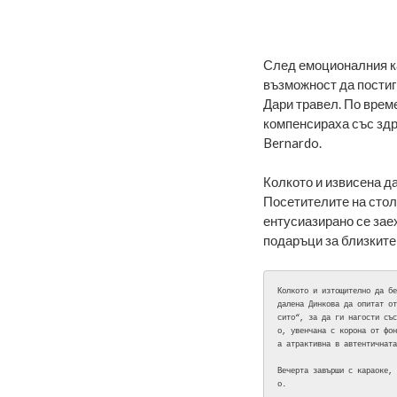
След емоционалния ка
възможност да постиг
Дари травел. По време
компенсираха със здр
Bernardo.
Колкото и извисена да
Посетителите на стол
ентусиазирано се зае
подаръци за близките 
Колкото и изтощително да бе
далена Динкова да опитат от
сито“, за да ги нагости със
о, увенчана с корона от фон
а атрактивна в автентичната
Вечерта завърши с караоке, 
о.
