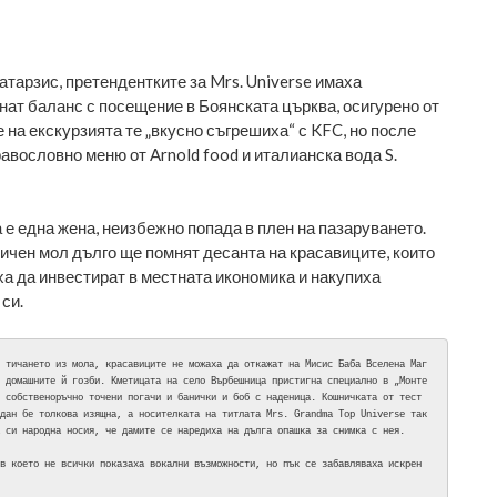
тарзис, претендентките за Mrs. Universe имаха
нат баланс с посещение в Боянската църква, осигурено от
 на екскурзията те „вкусно съгрешиха“ с KFC, но после
авословно меню от Arnold food и италианска вода S.
 е една жена, неизбежно попада в плен на пазаруването.
ичен мол дълго ще помнят десанта на красавиците, които
ха да инвестират в местната икономика и накупиха
си.
 тичането из мола, красавиците не можаха да откажат на Мисис Баба Вселена Маг
 домашните й гозби. Кметицата на село Върбешница пристигна специално в „Монте
 собственоръчно точени погачи и банички и боб с наденица. Кошничката от тест
дан бе толкова изящна, а носителката на титлата Mrs. Grandma Top Universe так
 си народна носия, че дамите се наредиха на дълга опашка за снимка с нея.

в което не всички показаха вокални възможности, но пък се забавляваха искрен