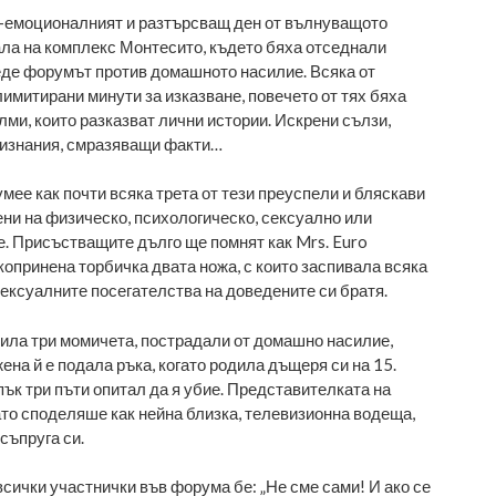
й-емоционалният и разтърсващ ден от вълнуващото
ала на комплекс Монтесито, където бяха отседнали
еде форумът против домашното насилие. Всяка от
имитирани минути за изказване, повечето от тях бяха
лми, които разказват лични истории. Искрени сълзи,
изнания, смразяващи факти…
мее как почти всяка трета от тези преуспели и бляскави
ни на физическо, психологическо, сексуално или
. Присъстващите дълго ще помнят как Mrs. Euro
 копринена торбичка двата ножа, с които заспивала всяка
 сексуалните посегателства на доведените си братя.
вила три момичета, пострадали от домашно насилие,
ена й е подала ръка, когато родила дъщеря си на 15.
пък три пъти опитал да я убие. Представителката на
ато споделяше как нейна близка, телевизионна водеща,
 съпруга си.
сички участнички във форума бе: „Не сме сами! И ако се