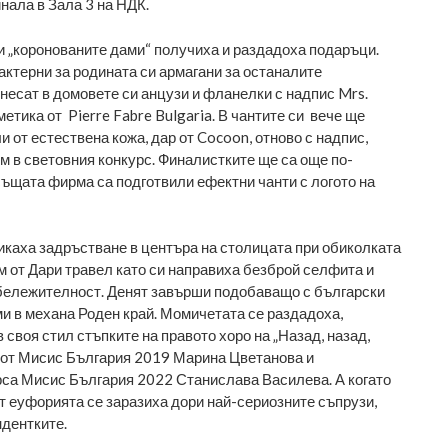
нала в Зала 3 на НДК.
и „коронованите дами“ получиха и раздадоха подаръци.
актерни за родината си армагани за останалите
тнесат в домовете си анцузи и фланелки с надпис Mrs.
зметика от Pierre Fabre Bulgaria. В чантите си вече ще
 от естествена кожа, дар от Cocoon, отново с надпис,
м в световния конкурс. Финалистките ще са още по-
 същата фирма са подготвили ефектни чанти с логото на
каха задръстване в центъра на столицата при обиколката
м от Дари травел като си направиха безброй селфита и
бележителност. Денят завърши подобаващо с български
ми в механа Роден край. Момичетата се раздадоха,
 своя стил стъпките на правото хоро на „Назад, назад,
 от Мисис България 2019 Марина Цветанова и
рса Мисис България 2022 Станислава Василева. А когато
от еуфорията се заразиха дори най-сериозните съпрузи,
дентките.