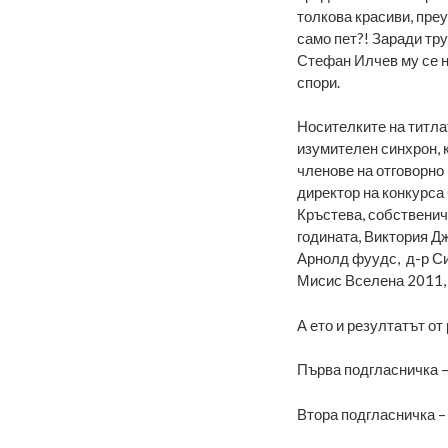
толкова красиви, пре
само пет?! Заради тр
Стефан Илчев му се н
спори.
Носителките на титлат
изумителен синхрон, к
членове на отговорно 
директор на конкурса
Кръстева, собственич
годината, Виктория Д
Арнолд фуудс, д-р С
Мисис Вселена 2011, 
А ето и резултатът от
Първа подгласничка –
Втора подгласничка –