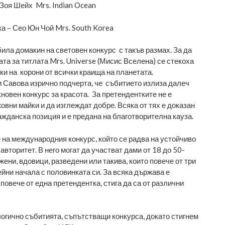
 Зоя Шейх Mrs. Indian Ocean
а – Сео Юн Чой Mrs. South Korea
била домакин на световен конкурс с такъв размах. За да
та за титлата Mrs. Universe (Мисис Вселена) се стекоха
ки на корони от всички краища на планетата.
 Савова изрично подчерта, че събитието излиза далеч
новен конкурс за красота. За претендентките не е
овни майки и да изглеждат добре. Всяка от тях е доказан
ажданска позиция и е предана на благотворителна кауза.
е на международния конкурс, който се радва на устойчиво
авторитет. В него могат да участват дами от 18 до 50-
ени, вдовици, разведени или такива, които повече от три
ейни начала с половинката си. За всяка държава е
повече от една претендентка, стига да са от различни
гично събитията, съпътстващи конкурса, докато стигнем