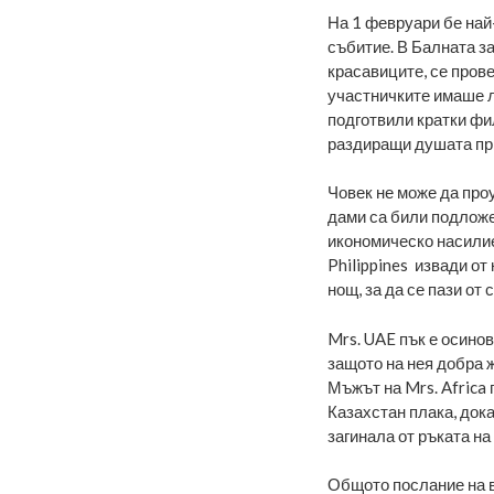
На 1 февруари бе на
събитие. В Балната з
красавиците, се пров
участничките имаше л
подготвили кратки фи
раздиращи душата пр
Човек не може да проу
дами са били подложе
икономическо насилие
Philippines извади от
нощ, за да се пази от
Mrs. UAE пък е осино
защото на нея добра ж
Мъжът на Mrs. Africa 
Казахстан плака, док
загинала от ръката на
Общото послание на в