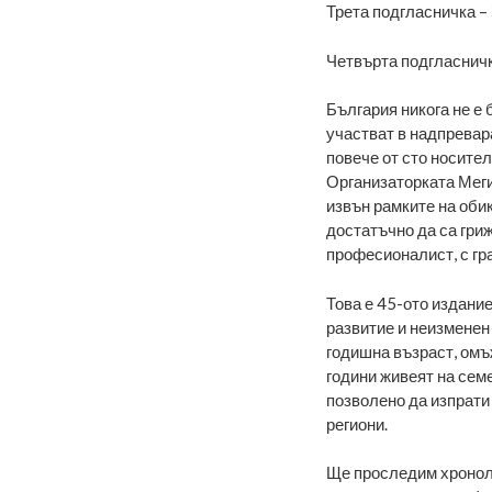
Трета подгласничка –
Четвърта подгласничк
България никога не е 
участват в надпревара
повече от сто носител
Организаторката Меги
извън рамките на обик
достатъчно да са гриж
професионалист, с гр
Това е 45-ото издани
развитие и неизменен 
годишна възраст, омъж
години живеят на сем
позволено да изпрати 
региони.
Ще проследим хроноло