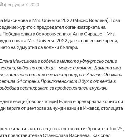
февруари 7, 2023
 Максимова е Mrs. Universe 2022 (Мисис Вселена). Това
седание журито с председател организаторката на
. Победителката бе коронясана от Анна Сирадзе – Mrs.
удно новата Mrs. Universe 2022 да е с нашенски корени,
ието на Удмуртия са волжки българи.
Елена Максимова е родена в малкото удмуртско селце
 години, майка на две деца – момче и момиче. Дамата има
ия, като едно от тях е магистратура в Англия. Обожава
осетила 34 страни. Приключенският й дух я отвежда в
ридобива сертификат за професионален гмуркач.
ждите езици (говори четири) Елена е превърнала хобито си
ди верига от центрове за чужди езици в Ижевск, столицата
дентки за титлата на сцената останаха избраните в Топ 25,
ката представителка Станислава Василева. Как сред