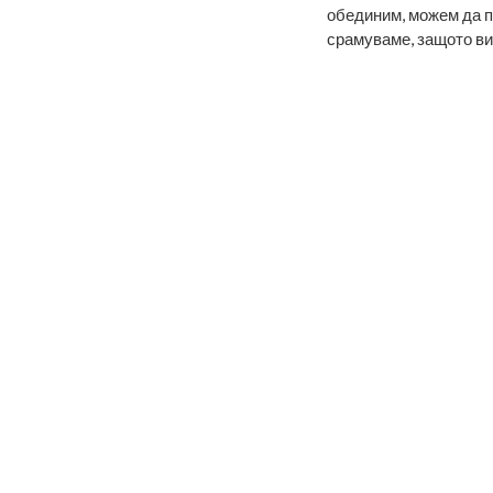
обединим, можем да по
срамуваме, защото вин