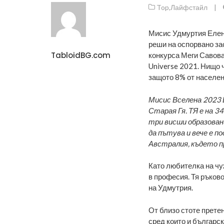
Top
,
Лайфстайл
|
Мисис Удмуртия Елена
реши на оспорвано за
TabloidBG.com
конкурса Меги Савова
Universe 2021. Нищо ч
защото 8% от населен
Мисис Вселена 2023 
Старая Гя. ТЯ е на 34
три висши образован
да пътува и вече е п
Австралия, където п
Като любителка на чу
в професия. Тя ръково
на Удмутрия.
От близо стоте претен
сред които и българс