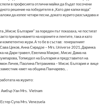
успели в професията отлични майки да бъдат посочени
удното решение на победителя в „Като две капки вода“
аложи да изпее четири песни, докато журито разсъждава и
а „Мисис България“ за пореден път показаха, че постигат
акто при връчването на короните и лентите, така и като
и компетентно жури. А то бе в състав: генералният
 Сава Цеков, Анна Сирадзе – Mrs. Universe 2021, Даринка
ка на Дари травел, Евелина Макрис, Мисис Дама на
жумпарова, Топмодел на България и представител на
имон Личев, Паолина Петракиева – Мисис България и вице
заместник-кмет на община Панчарево, .
 работата на журито:
 Амбър Уан Mrs. Vietnam
 Естер Супа Mrs. Venezuela