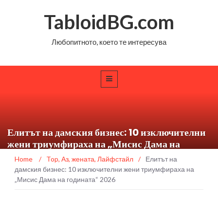
TabloidBG.com
Любопитното, което те интересува
Елитът на дамския бизнес: 10 изключителни
жени триумфираха на „Мисис Дама на
годината“ 2026
Home
/
Top
,
Аз, жената
,
Лайфстайл
/
Елитът на
дамския бизнес: 10 изключителни жени триумфираха на
„Мисис Дама на годината“ 2026