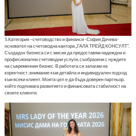
5.Категория –счетоводство и финанси -София Дачева-
основател на счетоводна кантора „ГАЛА ТРЕЙД КОНСУЛТ“.
Създадох бизнеса си с мисия да предоставям надеждни и
професионални счетоводни услуги, съобразени с нуждите
на съвременния бизнес. В работата си залагам на
коректност, внимание към детайла и индивидуален подход
към всеки клиент. Моята цел е да бъда доверен партньор,
който подпомага развитието и финансовата стабилност на
своите клиенти.