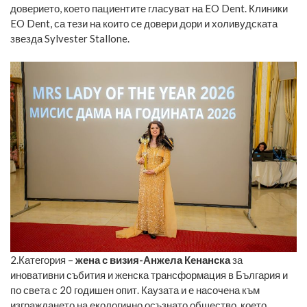
доверието, което пациентите гласуват на EO Dent. Клиники
EO Dent, са тези на които се довери дори и холивудската
звезда Sylvester Stallone.
2.Категория –
жена с визия-Анжела Кенанска
за
иновативни събития и женска трансформация в България и
по света с 20 годишен опит. Каузата и е насочена към
изграждането на екологично осъзнато общество, което