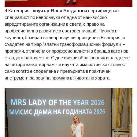
4.Категория –
коучър-Ваня Богданова
сертифициран
специалист по невронаука от една от най-високо
акредитираните организации в света, с право на
професионално развитие в световен мащаб. Пионер в
коучинга, базиран на невронаучни принципи в България, и
създател на т.нар. ‘златни трансформационни формули’ –
програми, отличени от професионалисти в бранша като нов
стандарт за качество. С две висши образования и владеене
на четири езика, вярвам, че науката има истинска стойност
само когато е споделена и превърната в практичен
инструмент за реална промяна в живота на хората.