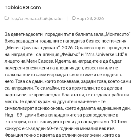
TabloidBG.com
Top
,
Аз, жената
,
Лайфстайл
|
март 28, 2026
За деветнадесети пореден път в балната зала „Монтесито“
бяха раздадени годишните награди за бизнес постижения
„Мисис Дама на годината“ 2026 Организатор и продуцент
на наградите са агенция „Феймъс“ и “Mrs. Universe Ltd.” в
лицето на Меги Савова. Идеята на наградите е да бъдат
намерени онези жени на днешния ден, известни или не
толкова, които сами изграждат своето име и се гордеят с
него. Това са дами, които познаваме, заради това, което сами
са направили. Те са майки, те са приятелки, те са делови
партньори, те произвеждат благата ни, те създават работни
места. Те дават кураж на другите и най-вече – те
символизират всичко онова, което е дамата на днешния ден.
Над 89 дами бяха кандидатките за разпределение в
категории, но от тях журито реши да награди само 10 Този
конкурс е създаден 60-те години на миналия век във
Франция точно с идеята да отличи онези жени ,които са