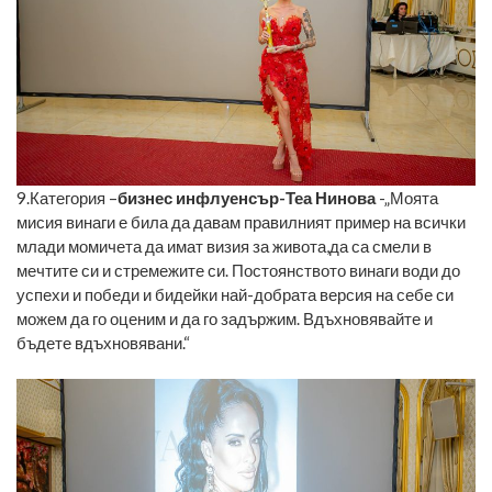
9.Категория –
бизнес инфлуенсър-Теа Нинова
-„Моята
мисия винаги е била да давам правилният пример на всички
млади момичета да имат визия за живота,да са смели в
мечтите си и стремежите си. Постоянството винаги води до
успехи и победи и бидейки най-добрата версия на себе си
можем да го оценим и да го задържим. Вдъхновявайте и
бъдете вдъхновявани.“