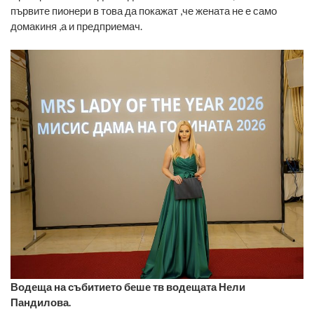
първите пионери в това да покажат ,че жената не е само
домакиня ,а и предприемач.
Водеща на събитието беше тв водещата Нели
Пандилова.