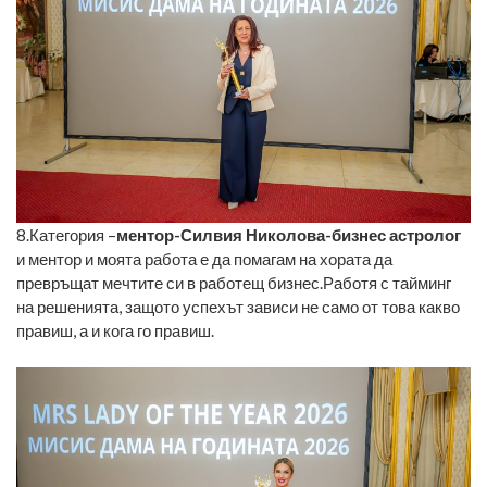
8.Категория –
ментор-Силвия Николова-бизнес астролог
и ментор и моята работа е да помагам на хората да
превръщат мечтите си в работещ бизнес.Работя с тайминг
на решенията, защото успехът зависи не само от това какво
правиш, а и кога го правиш.