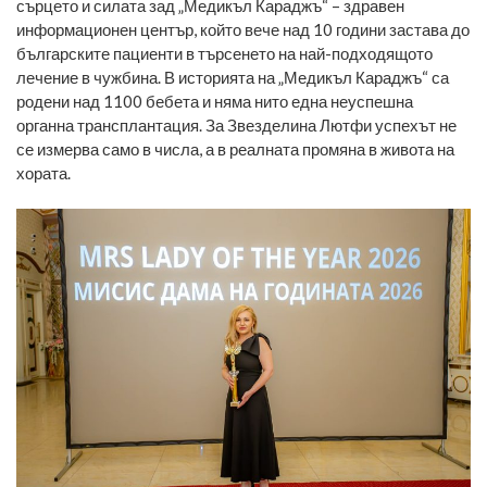
сърцето и силата зад „Медикъл Караджъ“ – здравен
информационен център, който вече над 10 години застава до
българските пациенти в търсенето на най-подходящото
лечение в чужбина. В историята на „Медикъл Караджъ“ са
родени над 1100 бебета и няма нито една неуспешна
органна трансплантация. За Звезделина Лютфи успехът не
се измерва само в числа, а в реалната промяна в живота на
хората.