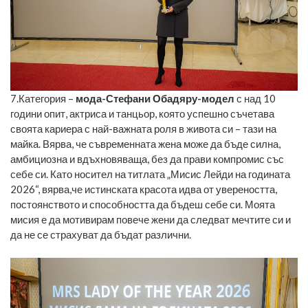
7.Категория –
мода-Стефани Обадяру-модел
с над 10
години опит, актриса и танцьор, която успешно съчетава
своята кариера с най-важната роля в живота си – тази на
майка. Вярва, че съвременната жена може да бъде силна,
амбициозна и вдъхновяваща, без да прави компромис със
себе си. Като носител на титлата „Мисис Лейди на годината
2026“, вярва,че истинската красота идва от увереността,
постоянството и способността да бъдеш себе си. Моята
мисия е да мотивирам повече жени да следват мечтите си и
да не се страхуват да бъдат различни.