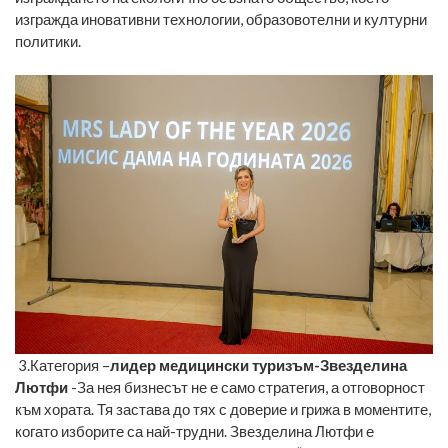
изгражда иновативни технологии, образовотелни и културни
политики.
3.Категория –
лидер медицински туризъм-Звезделина
Лютфи
-За нея бизнесът не е само стратегия, а отговорност
към хората. Тя застава до тях с доверие и грижа в моментите,
когато изборите са най-трудни. Звезделина Лютфи е