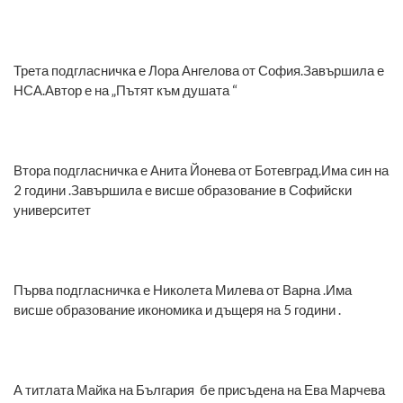
Трета подгласничка е Лора Ангелова от София.Завършила е
НСА.Автор е на „Пътят към душата “
Втора подгласничка е Анита Йонева от Ботевград.Има син на
2 години .Завършила е висше образование в Софийски
университет
Първа подгласничка е Николета Милева от Варна .Има
висше образование икономика и дъщеря на 5 години .
А титлата Майка на България бе присъдена на Ева Марчева