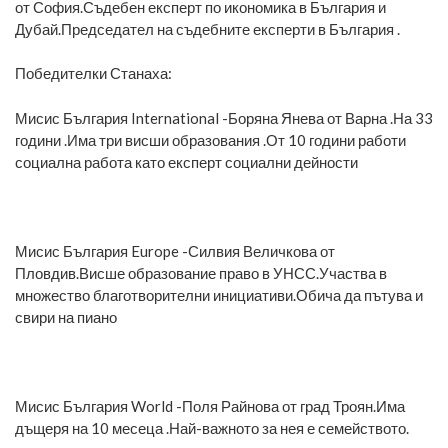
от София.Съдебен експерт по икономика в България и
Дубай.Председател на съдебните експерти в България .
Победителки Станаха:
Мисис България International -Боряна Янева от Варна .На 33
години .Има три висши образования .От 10 години работи
социална работа като експерт социални дейности
Мисис България Europe -Силвия Величкова от
Пловдив.Висше образование право в УНСС.Участва в
множество благотворителни инициативи.Обича да пътува и
свири на пиано
Мисис България World -Поля Райнова от град Троян.Има
дъщеря на 10 месеца .Най-важното за нея е семейството.