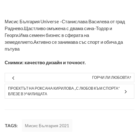
Мисис България Universe -Станислава Василева от град
Раднево.Щастливо омъжена с двама сина-Тодор и
Георги.Има семеен бизнес в сферата на
земеделието.Активно се занимава със спорт и обича да
пътува
Снимки: качество дизайн и точност.
ГОРЧИ ЛИ ЛЮБОВТА?
ПРОЕКТЪТ НА РОКСАНА КИРИЛОВА „С ЛЮБОВ КЪМ СПОРТА“
ВЛЕЗЕ В УЧИЛИЩАТА
TAGS:
Мисис България 2021