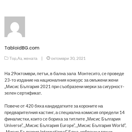
TabloidBG.com
Top
,
Аз, жената
|
октомври 30, 2021
На 29октомври, петък, в бална зала Монтесито, се проведе
23-то издание на националния конкурс за омъжени жени
„Мисис България 2021 при съобразени мерки за сигурност-
зелен сертификат.
Повече от 420 бяха кандидатките за короните на
предварителния кастинг, а специална комисия определи 14
финалистки, които се бориха за титлите „Мисис България
Universe”, „Мисис Бългaрия Europe”, „Мисис България World”,
„Мисис България International” Бяха избрани и тяхни