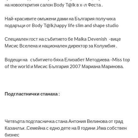
на новооткрития салон Body T@lk в х-л Феста .
Най-красивите омъжени дами на България получиха
подаръци от Body T@lk,happy life slim and shape studio
Специален гост на събитието бе Malka Devenish -вице
Мисис Вселена и национален директор за Колумбия .
Водещи на събитието бяха Елизабет Методиева -Miss top
of the world и Мисис България 2007 Мариана Маринова.
Подгластнички станаха :
Четвърта подгласничка стана Антония Велинова от град
Казанлък .Семейна с едно дете на 8 години .Има собствен
бизнес