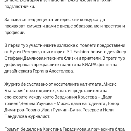
подгластнички.
Запазва се тенденцията интерес към конкурса да
проявяват омъжени дами с висше образование и престижни
професии.
В първи тур участничките излязоха с тоалети предоставени
от Бутик Резерве,а във втори с ST Fashion house с дизайнер
Стефани Дамянова и техните близки и приятели. В трети тур
дефилираха в прекрасните тоалети на КИАРА фешън на
дизайнерката Гергана Апостолова.
Журито бе съставено от носителките на титлата „Мисис
България“ през годините , както и представители на
спонсорите между които Верджиния Кръстева – „Дари
травел“,Велина Узунова – Мисис дама на годината ,Тодор
Димитров-Торино ,Иван Рупчин -Бутик Резерве и Нели
Пандилова журналист.
Гримът бе дело на Христина Герасимова ,а прическите бяха