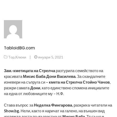
TabloidBG.com
Top
,
Клюки
|
януари 5, 2021
Зам.-кметицата на Стрелча
разтурила семейството на
красивата
Мисис Баба Дони Василева.
За скандалните
изневери на съпруга си
– кмета на Стрелча Стойно Чачов
,
разкри самата
Дони
, като единствено спомена инициалите
на една от любовниците му – Н.Ф.
Става въпрос за
Неделка Фингарова
, разкриха читатели на
Show.bg.
Нели, както я наричат на галено, на външен вид
изглежда доста по-възрастна от
Мисис Баба
. Тя също е