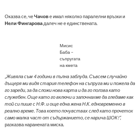
Оказва се, че
Чачов
е имал няколко паралелни връзки и
Нели Фингарова
далеч не е единствената.
Мисис
Баба –
съпругата
на кмета
„Живяла съм 4 години в пълна заблуда. Съвсем случайно
дъщеря ми видя стария телефон на съпруга ми и пожела да
го зареди, за да сложи нова карта и да го ползва като
служебен. Още като го включи и започнахме да гледаме как
той си пише с Н.Ф. и още една жена Н.К. едновременно в
реално време. Това което почувствах след като прочетох
само малка част от съдържанието, се нарича ШОК!“,
разказва наранената миска.