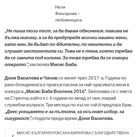
Нели
Фингарова –
любовницата
„Не пиша този пост, за да давам обяснения, такива не
дължа никому, а за да предупредя всички наивни жени,
като мен, да бъдат по-бдителни, по-мнителни и да
слушат инстинктите си. Това не е тема, която трябва
да се замита под килима. За това трябва да се говори
открито“,
заключва
Мисис Баба.
Дони Василева и Чачов
се женят през 2017-а. Година по-
рано блондинката е провъзгласена за най-красивата жена в
конкурса
„Мисис Баба Вселена 2016“.
Запознава се с кмета
на Стрелча, който е с 6 години по-млад от нея, покрай
служебни въпроси. Три месеца по-късно той й предлага брак.
„Днес усещането е за пълнота, за осъзнат избор, за
сигурност“,
сподели преди време
Дони Василева.
МИСИС БЪЛГАРИЯ РОКСАНА КИРИЛОВА С БЛАГОДАРСТВЕНА