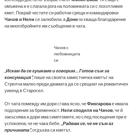
омъжена и е слагала рога на половинката си с похотливия
кмет. Покрай честите си работни срещи и командировки
Чачов и Нели
се залюбили, а
Дони
ги хваща благодарение
на многобройните им съобщения в чата.
Чачов с
любовницата
си
„
Искам да се гушкаме и говорим… Готов съм за
консумация“,
пише на своята заместничка кметът на
Стрелча малко преди двамата да се срещнат на романтичен
уикенд в Старосел.
От чата помежду им дори става ясно, че
Фингарова
е имала
подозрения за бременност.
Нели споделя на Чачов
, че й
закъснява и дори има симптомите, но след посещения при е
успокоена, че не чака бебе.
„Радвам се, че не съм аз
причината“,
отдъхва си кметът.