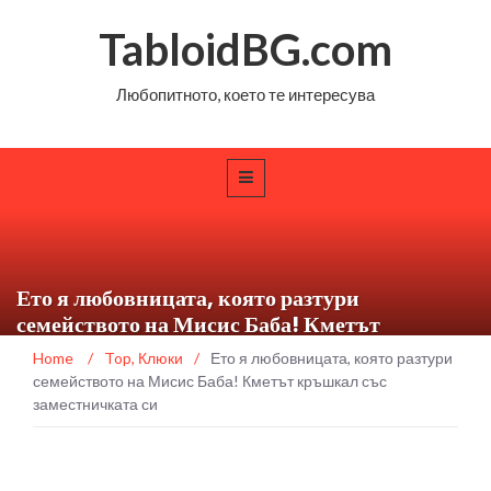
TabloidBG.com
Любопитното, което те интересува
Ето я любовницата, която разтури
семейството на Мисис Баба! Кметът
кръшкал със заместничката си
Home
/
Top
,
Клюки
/
Ето я любовницата, която разтури
семейството на Мисис Баба! Кметът кръшкал със
заместничката си