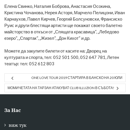
Елена Свинко, Наталия Боброва, Анастасия Осокина,
Кристина Чочанова, Нерея Асторя, Марчело Пелицони, Иван
Карнаухов, Павел Кирчев, Георгий Болсуновски, Франсиско
Руис и други блестящи артисти ще покажат своето балетно
майсторство в откъси от „Спящата красавица“, „Лебедово
езеро“, „Спартак“, „Жизел“, „Дон Кихот“ и др.
Можете да закупите билети от касите на: Дворец на
културата и спорта, тел: 052 501 500, 052 647 781, Летен
театър: тел: 052 612 803
ONE LOVE TOUR 2019 СТАРТИРА В БАНСКО НА 20 ЮЛИ
МОМИЧЕТАТА НА ТАРЗАН АТАКУВАТ CLUB ILLUZION В СЪБОТА!
За Нас
виж тук