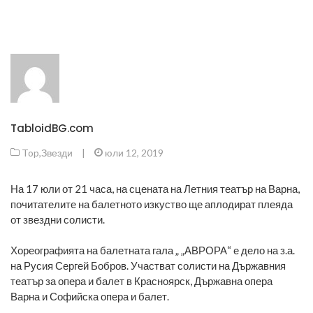
TabloidBG.com
Top
,
Звезди
|
юли 12, 2019
На 17 юли от 21 часа, на сцената на Летния театър на Варна,
почитателите на балетното изкуство ще аплодират плеяда
от звездни солисти.
Хореографията на балетната гала „ „АВРОРА“ е дело на з.а.
на Русия Сергей Бобров. Участват солисти на Държавния
театър за опера и балет в Красноярск, Държавна опера
Варна и Софийска опера и балет.