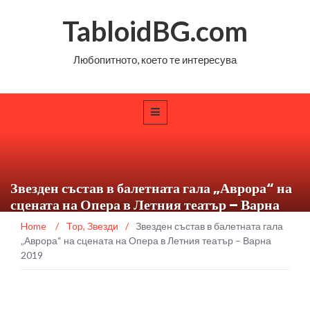
TabloidBG.com
Любопитното, което те интересува
Звезден състав в балетната гала „Аврора“ на
сцената на Опера в Летния театър – Варна
2019
Home
/
Top
,
Звезди
/
Звезден състав в балетната гала
„Аврора“ на сцената на Опера в Летния театър – Варна
2019