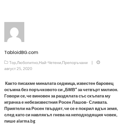
TabloidBG.com
Top
,
Любопитно
,
Най-Четени
,
Препоръчани
|
август 25, 2020
Както писахме миналата седмица, известен баровец
осъмна без поръчковото си „БМВ“ за четвърт милион.
Говори се, че виновен за раздялата със скъпата му
играчка е небезизвестния Росен Лашов- Сливата.
Приятели на Росен твърдят, че се е покрил вдън земя,
след като си навлякъл гнева на неподходящия човек
,
пише
alarma.bg