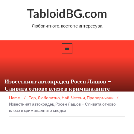
TabloidBG.com
Любопитното, което те интересува
Известният автокрадец Росен Лашов –
Сливата отново влезе в криминалните
сводки
Home
/
Top
,
Любопитно
,
Най-Четени
,
Препоръчани
/
Известният автокрадец Росен Лашов – Сливата отново
влезе в криминалните сводки