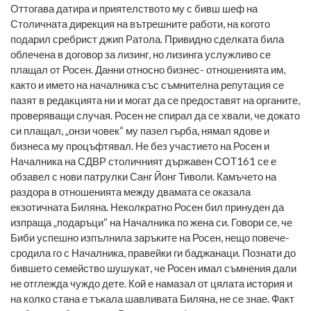
Оттогава датира и приятелството му с бивш шеф на
Столичната дирекция на вътрешните работи, на когото
подарил сребрист джип Ратола. Привидно сделката била
облечена в договор за лизинг, но лизинга услужливо се
плащал от Росен. Данни относно бизнес- отношенията им,
както и името на началника със съмнителна репутация се
пазят в редакцията ни и могат да се предоставят на органите,
проверяващи случая. Росен не спирал да се хвали, че докато
си плащал, „онзи човек“ му пазел гърба, нямал ядове и
бизнеса му процъфтявал. Не без участието на Росен и
Началника на СДВР столичният държавен СОТ161 се е
обзавел с нови патрулки Санг Йонг Тиволи. Камъчето на
раздора в отношенията между двамата се оказала
екзотичната Биляна. Неколкратно Росен бил принуден да
изпраща „подаръци“ на Началника по жена си. Говори се, че
Биби успешно изпълнила заръките на Росен, нещо повече-
сродила го с Началника, правейки ги баджанаци. Познати до
бившето семейство шушукат, че Росен имал съмнения дали
не отглежда чуждо дете. Кой е намазал от цялата история и
на колко стана е тъкала шавливата Биляна, не се знае. Факт