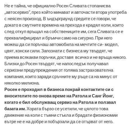
Не е тайна, че официално Росен Сливата стопанисва
„автосервиз“, през който минават и авточасти втора употреба
с неясен произход. В ъндърграунд средите се говори, че
докато в смутните времена на прехода е крадял коли, които
след откуп връщал на собствениците им, сега Сливата се е
преквалифицирал и бръмчи само на сигурно. При него
можеш да си поръчаш автомобила на мечтите си- модел,
цвят, конски сили. Запознати с бизнеса му твърдят, че
приема всякакви поръчки, доставя всичко и не връща никого.
Близки до Росен твърдят, че напоследък получавал
сериозни предупреждения от голяма застрахователна
компания, които заради сръчните му ръце са на минус от
няколко милиона.
Росен е проходил в бизнеса покрай контактите си с
вносителите по онова време на Ратола и Санг Йонг,
когато е бил обслужващ сервиз на Ратола и ползвал
базата им.
Хората бързо се усетили, че цялото това
движение на коли с тъмни стъкла и брадати физиономии
вътре не е на добре и побързали да се отърват от него.