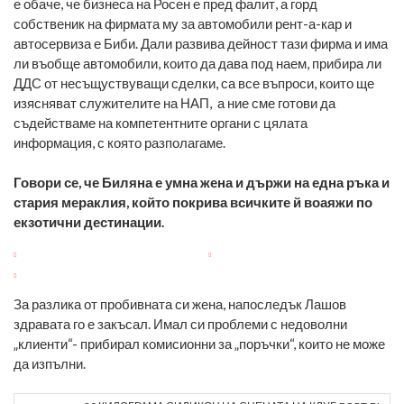
е обаче, че бизнеса на Росен е пред фалит, а горд
собственик на фирмата му за автомобили рент-а-кар и
автосервиза е Биби. Дали развива дейност тази фирма и има
ли въобще автомобили, които да дава под наем, прибира ли
ДДС от несъщуствуващи сделки, са все въпроси, които ще
изясняват служителите на НАП, а ние сме готови да
съдействаме на компетентните органи с цялата
информация, с която разполагаме.
Говори се, че Биляна е умна жена и държи на една ръка и
стария мераклия, който покрива всичките й воаяжи по
екзотични дестинации.
За разлика от пробивната си жена, напоследък Лашов
здравата го е закъсал. Имал си проблеми с недоволни
„клиенти“- прибирал комисионни за „поръчки“, които не може
да изпълни.