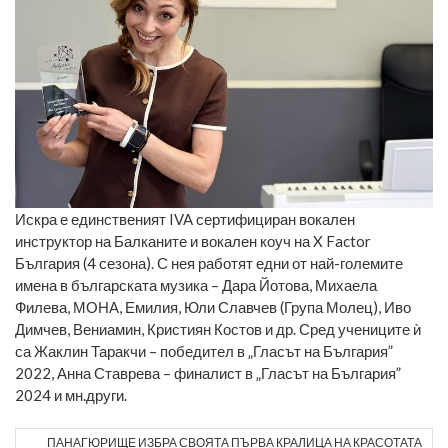
Искра е единственият IVA сертифициран вокален
инструктор на Балканите и вокален коуч на X Factor
България (4 сезона). С нея работят едни от най-големите
имена в българската музика – Дара Йотова, Михаела
Филева, МОНА, Емилия, Юли Славчев (Група Молец), Иво
Димчев, Вениамин, Кристиян Костов и др. Сред учениците ѝ
са Жаклин Таракчи – победител в „Гласът на България”
2022, Анна Ставрева – финалист в „Гласът на България”
2024 и мн.други.
ПАНАГЮРИЩЕ ИЗБРА СВОЯТА ПЪРВА КРАЛИЦА НА КРАСОТАТА