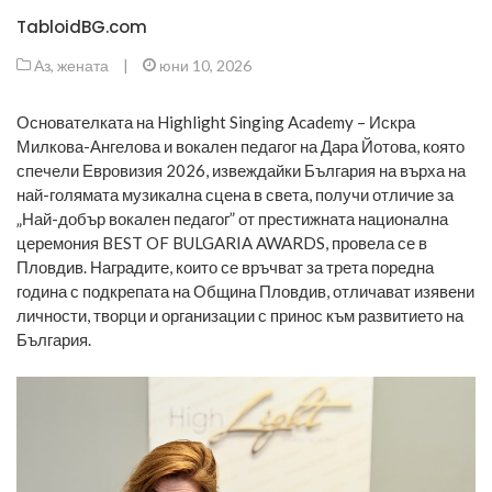
TabloidBG.com
Аз, жената
|
юни 10, 2026
Основателката на Highlight Singing Academy – Искра
Милкова-Ангелова и вокален педагог на Дара Йотова, която
спечели Евровизия 2026, извеждайки България на върха на
най-голямата музикална сцена в света, получи отличие за
„Най-добър вокален педагог” от престижната национална
церемония BEST OF BULGARIA AWARDS, провела се в
Пловдив. Наградите, които се връчват за трета поредна
година с подкрепата на Община Пловдив, отличават изявени
личности, творци и организации с принос към развитието на
България.