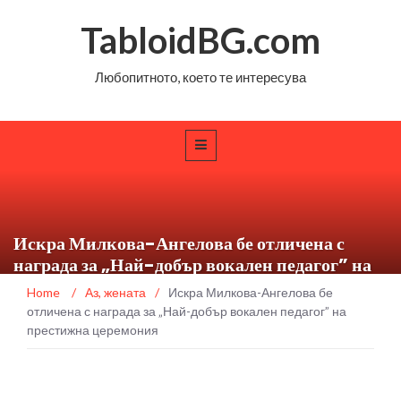
TabloidBG.com
Любопитното, което те интересува
Искра Милкова-Ангелова бе отличена с
награда за „Най-добър вокален педагог” на
престижна церемония
Home
/
Аз, жената
/
Искра Милкова-Ангелова бе
отличена с награда за „Най-добър вокален педагог” на
престижна церемония