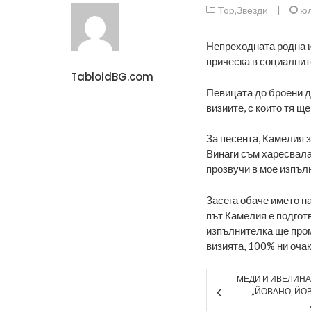
Top
,
Звезди
|
юл
Непреходната родна и
прическа в социалнит
TabloidBG.com
Певицата до броени д
визиите, с които тя щ
За песента, Камелия з
Винаги съм харесвала 
прозвучи в мое изпълн
Засега обаче името на
път Камелия е подгот
изпълнителка ще пром
визията, 100% ни оча
МЕДИ И ИВЕЛИНА
„ЙОВАНО, ЙОВ