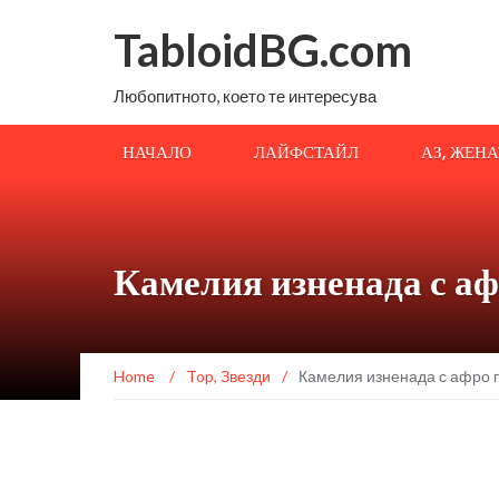
TabloidBG.com
Любопитното, което те интересува
НАЧАЛО
ЛАЙФСТАЙЛ
АЗ, ЖЕН
Камелия изненада с аф
Home
/
Top
,
Звезди
/
Камелия изненада с афро п