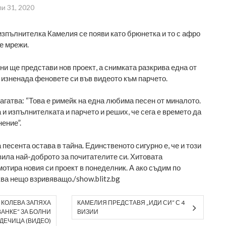
и 31, 2020
зпълнителка Камелия се появи като брюнетка и то с афро
е мрежи.
ни ще представи нов проект, а снимката разкрива една от
е изненада феновете си във видеото към парчето.
агатва: “Това е римейк на една любима песен от миналото.
и изпълнителката и парчето и реших, че сега е времето да
ение”.
 песента остава в тайна. Единственото сигурно е, че и този
вила най-доброто за почитателите си. Хитовата
отира новия си проект в понеделник. А ако съдим по
ква нещо взривяващо./show.blitz.bg
 КОЛЕВА ЗАПЯХА
КАМЕЛИЯ ПРЕДСТАВЯ „ИДИ СИ“ С 4
АНКЕ“ ЗА БОЛНИ
ВИЗИИ
ДЕЧИЦА (ВИДЕО)