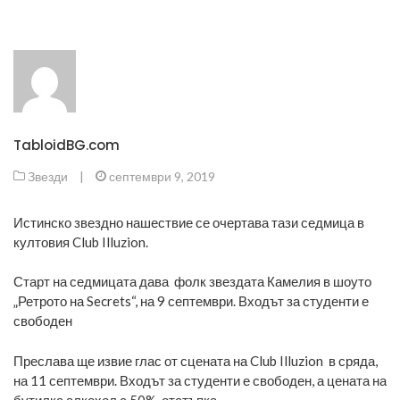
TabloidBG.com
Звезди
|
септември 9, 2019
Истинско звездно нашествие се очертава тази седмица в
култовия Club Illuzion.
Старт на седмицата дава фолк звездата Камелия в шоуто
„Ретрото на Secrets“, на 9 септември. Входът за студенти е
свободен
Преслава ще извие глас от сцената на Club Illuzion в сряда,
на 11 септември. Входът за студенти е свободен, а цената на
бутилка алкохол с 50% отстъпка.