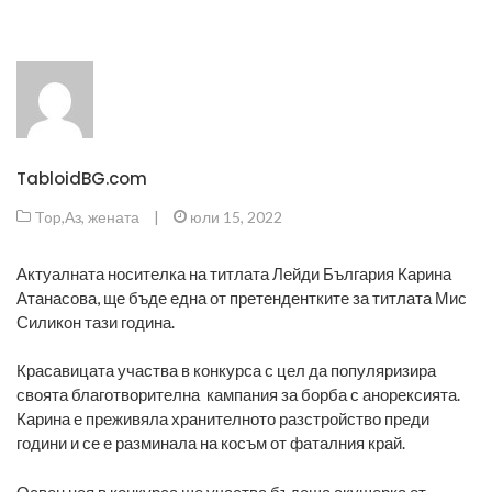
TabloidBG.com
Top
,
Аз, жената
|
юли 15, 2022
Актуалната носителка на титлата Лейди България Карина
Атанасова, ще бъде една от претендентките за титлата Мис
Силикон тази година.
Красавицата участва в конкурса с цел да популяризира
своята благотворителна кампания за борба с анорексията.
Карина е преживяла хранителното разстройство преди
години и се е разминала на косъм от фаталния край.
Освен нея в конкурса ще участва бъдеща акушерка от