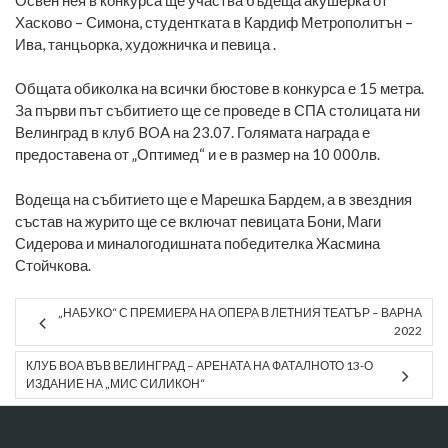
Хасково – Симона, студентката в Кардиф Метрополитън –
Ива, танцьорка, художничка и певица .
Общата обиколка на всички бюстове в конкурса е 15 метра.
За първи път събитието ще се проведе в СПА столицата ни
Велинград в клуб BOA на 23.07. Голямата награда е
предоставена от „Оптимед“ и е в размер на 10 000лв.
Водеща на събитието ще е Марешка Бардем, а в звездния
състав на журито ще се включат певицата Бони, Маги
Сидерова и миналогодишната победителка Жасмина
Стойчкова.
„НАБУКО“ С ПРЕМИЕРА НА ОПЕРА В ЛЕТНИЯ ТЕАТЪР – ВАРНА
2022
КЛУБ ВОА ВЪВ ВЕЛИНГРАД – АРЕНАТА НА ФАТАЛНОТО 13-О
ИЗДАНИЕ НА „МИС СИЛИКОН“