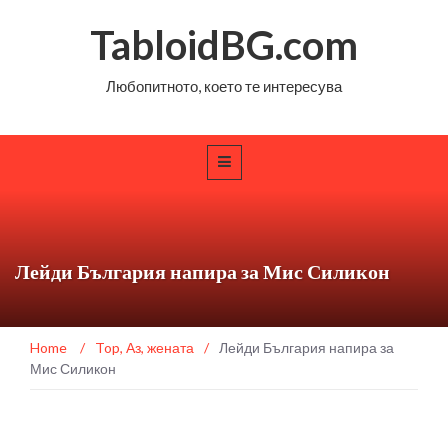
TabloidBG.com
Любопитното, което те интересува
Лейди България напира за Мис Силикон
Home
/
Top
,
Аз, жената
/
Лейди България напира за
Мис Силикон