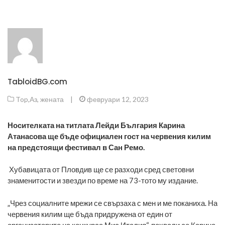
TabloidBG.com
Top
,
Аз, жената
|
февруари 12, 2023
Носителката на титлата Лейди България Карина
Атанасова ще бъде официален гост на червения килим
на предстоящи фестивал в Сан Ремо.
Хубавицата от Пловдив ще се разходи сред световни
знаменитости и звезди по време на 73-тото му издание.
„Чрез социалните мрежи се свързаха с мен и ме поканиха. На
червения килим ще бъда придружена от един от
организаторите на конкурса Мис Италия“, похвали се Карина