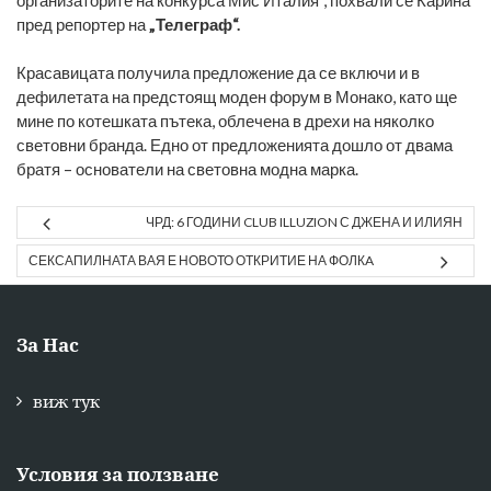
пред репортер на
„Телеграф“.
Красавицата получила предложение да се включи и в
дефилетата на предстоящ моден форум в Монако, като ще
мине по котешката пътека, облечена в дрехи на няколко
световни бранда. Едно от предложенията дошло от двама
братя – основатели на световна модна марка.
ЧРД: 6 ГОДИНИ CLUB ILLUZION С ДЖЕНА И ИЛИЯН
СЕКСАПИЛНАТА ВАЯ Е НОВОТО ОТКРИТИЕ НА ФОЛКA
За Нас
виж тук
Условия за ползване