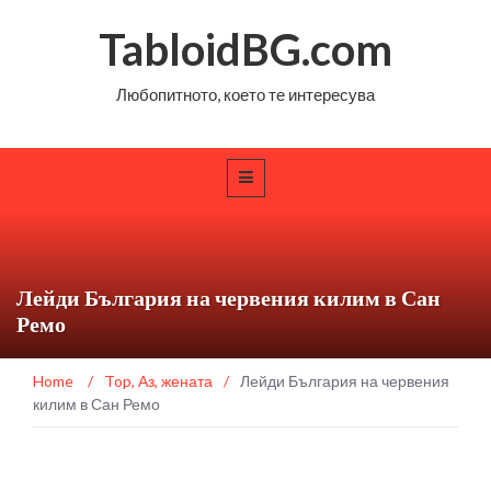
TabloidBG.com
Любопитното, което те интересува
Лейди България на червения килим в Сан
Ремо
Home
/
Top
,
Аз, жената
/
Лейди България на червения
килим в Сан Ремо