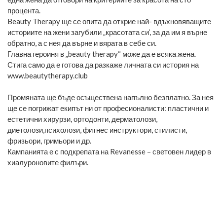
процента.
Beauty Therapy ще се опита да открие най- вдъхновяващите
историите на жени загубили „красотата си‘, за да им я върне
обратно, а с нея да върне и вярата в себе си.
Главна героиня в „beauty therapy“ може да е всяка жена.
Стига само да е готова да разкаже личната си история на
www.beautytherapy.club
Промяната ще бъде осъществена напълно безплатно. За нея
ще се погрижат екипът ни от професионалисти: пластични и
естетични хирурзи, ортодонти, дерматолози,
диетолози,психолози, фитнес инструктори, стилисти,
фризьори, гримьори и др.
Кампанията е с подкрепата на Revanesse – световен лидер в
хиалуроновите филъри.