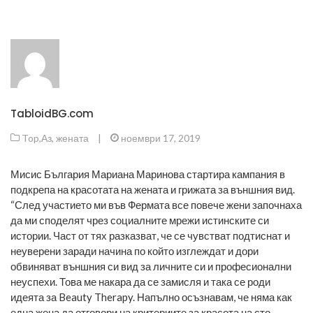
TabloidBG.com
Top
,
Аз, жената
|
ноември 17, 2019
Мисис България Мариана Маринова стартира кампания в
подкрепа на красотата на жената и грижата за външния вид.
“След участието ми във Фермата все повече жени започнаха
да ми споделят чрез социалните мрежи истинските си
истории. Част от тях разказват, че се чувстват подтиснат и
неуверени заради начина по който изглеждат и дори
обвиняват външния си вид за личните си и професионални
неуспехи. Това ме накара да се замисля и така се роди
идеята за Beauty Therapy. Напълно осъзнавам, че няма как
една жена да отговори на критериите за красота на сто