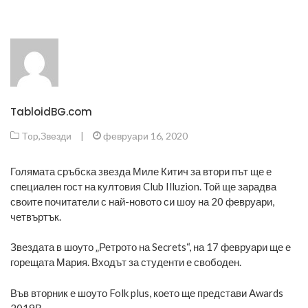
TabloidBG.com
Top
,
Звезди
|
февруари 16, 2020
Голямата сръбска звезда Миле Китич за втори път ще е
специален гост на култовия Club Illuzion. Той ще зарадва
своите почитатели с най-новото си шоу на 20 февруари,
четвъртък.
Звездата в шоуто „Ретрото на Secrets“, на 17 февруари ще е
горещата Мария. Входът за студенти е свободен.
Във вторник е шоуто Folk plus, което ще представи Awards
2019В..