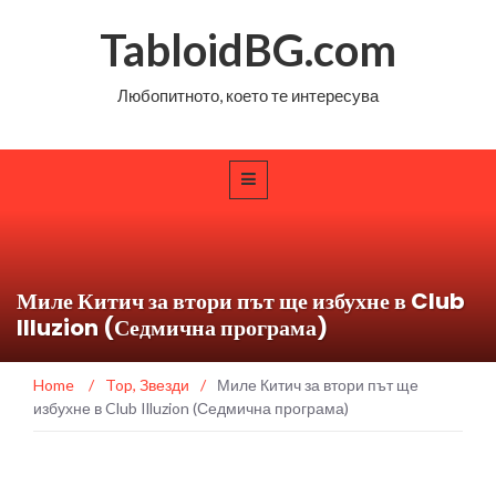
TabloidBG.com
Любопитното, което те интересува
Миле Китич за втори път ще избухне в Club
Illuzion (Седмична програма)
Home
/
Top
,
Звезди
/
Миле Китич за втори път ще
избухне в Club Illuzion (Седмична програма)