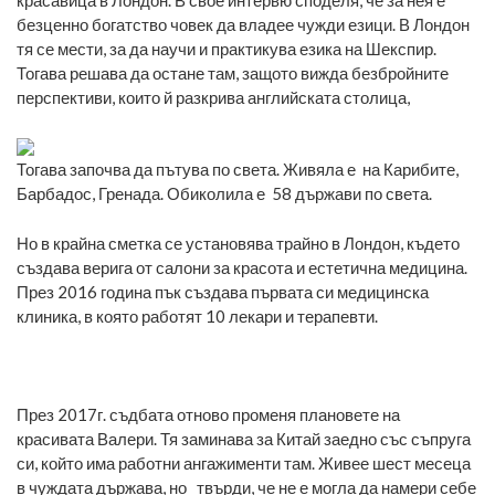
безценно богатство човек да владее чужди езици. В Лондон
тя се мести, за да научи и практикува езика на Шекспир.
Тогава решава да остане там, защото вижда безбройните
перспективи, които й разкрива английската столица,
Тогава започва да пътува по света. Живяла е на Карибите,
Барбадос, Гренада. Обиколила е 58 държави по света.
Но в крайна сметка се установява трайно в Лондон, където
създава верига от салони за красота и естетична медицина.
През 2016 година пък създава първата си медицинска
клиника, в която работят 10 лекари и терапевти.
През 2017г. съдбата отново променя плановете на
красивата Валери. Тя заминава за Китай заедно със съпруга
си, който има работни ангажименти там. Живее шест месеца
в чуждата държава, но твърди, че не е могла да намери себе