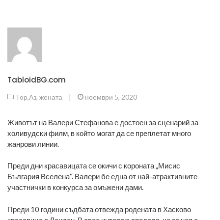
TabloidBG.com
Top
,
Аз, жената
|
ноември 5, 2020
Животът на Валери Стефанова е достоен за сценарий за
холивудски филм, в който могат да се преплетат много
жанрови линии.
Преди дни красавицата се окичи с короната „Мисис
България Вселена“. Валери бе една от най-атрактивните
участнички в конкурса за омъжени дами.
Преди 10 години съдбата отвежда родената в Хасково
красавица в Лондон. В свое интервю споделя, че за нея е