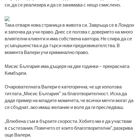
си, да се реализира и да се занимава с нещо смислено.
Така отваря нова страница в живота си. Завръща се в Лондон
и започва да учи право. Днес се ползва с доверието на много
влиятелни клиенти и има собствена кантора. Не спира да се
усъвършенства и да търси нови предизвикателства. В
момента Валери учи криминално право.
Мисис България има дъщеря на две годинки – прекрасната
Кимбърли.
Очарователната Валери е категорична, че ще използва
титлата „Мисис България“ за благотворителност. Иска да
даде пример на младите момичета, че всички мечти могат да
се сбъднат, ако имаш желание и воля да ги преследваш.
„Влюбена съм в бързите скорости. Хобито ми е да участвам
в състезания. Повечето от които благотворителни“, разкрива
още Валери.