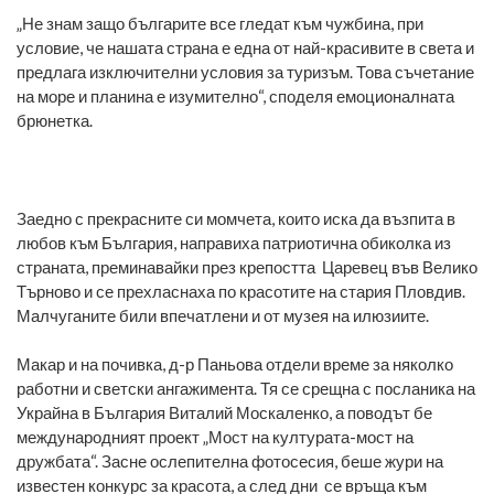
„Не знам защо българите все гледат към чужбина, при
условие, че нашата страна е една от най-красивите в света и
предлага изключителни условия за туризъм. Това съчетание
на море и планина е изумително“, споделя емоционалната
брюнетка.
Заедно с прекрасните си момчета, които иска да възпита в
любов към България, направиха патриотична обиколка из
страната, преминавайки през крепостта Царевец във Велико
Търново и се прехласнаха по красотите на стария Пловдив.
Малчуганите били впечатлени и от музея на илюзиите.
Макар и на почивка, д-р Паньова отдели време за няколко
работни и светски ангажимента. Тя се срещна с посланика на
Украйна в България Виталий Москаленко, а поводът бе
международният проект „Мост на културата-мост на
дружбата“. Засне ослепителна фотосесия, беше жури на
известен конкурс за красота, а след дни се връща към