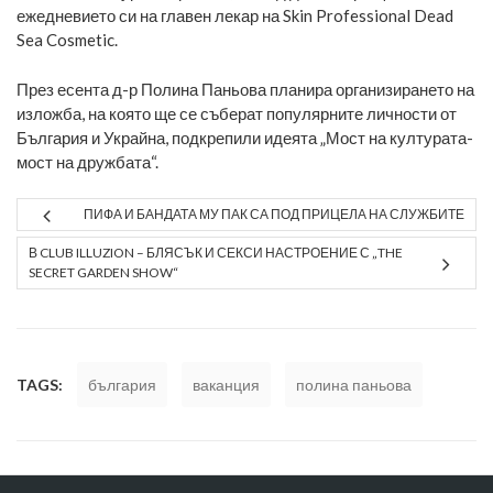
ежедневието си на главен лекар на Skin Professional Dead
Sea Cosmetic.
През есента д-р Полина Паньова планира организирането на
изложба, на която ще се съберат популярните личности от
България и Украйна, подкрепили идеята „Мост на културата-
мост на дружбата“.
ПИФА И БАНДАТА МУ ПАК СА ПОД ПРИЦЕЛА НА СЛУЖБИТЕ
В CLUB ILLUZION – БЛЯСЪК И СЕКСИ НАСТРОЕНИЕ С „THE
SECRET GARDEN SHOW“
TAGS:
българия
ваканция
полина паньова