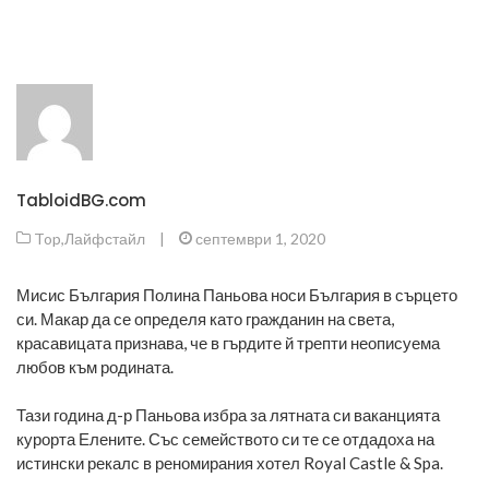
TabloidBG.com
Top
,
Лайфстайл
|
септември 1, 2020
Мисис България Полина Паньова носи България в сърцето
си. Макар да се определя като гражданин на света,
красавицата признава, че в гърдите й трепти неописуема
любов към родината.
Тази година д-р Паньова избра за лятната си ваканцията
курорта Елените. Със семейството си те се отдадоха на
истински рекалс в реномирания хотел Royal Castle & Spa.