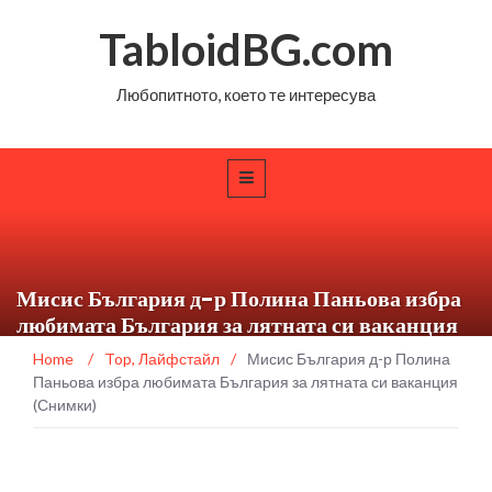
TabloidBG.com
Любопитното, което те интересува
Мисис България д-р Полина Паньова избра
любимата България за лятната си ваканция
(Снимки)
Home
/
Top
,
Лайфстайл
/
Мисис България д-р Полина
Паньова избра любимата България за лятната си ваканция
(Снимки)