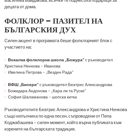
Василева Байдакова. Всички те поднесоха подаръци за
децата от дома.
ФОЛКЛОР – ПАЗИТЕЛ НА
БЪЛГАРСКИЯ ДУХ
Силен акцент в програмата беше фолклорният блок с
участието на:
Вокална фолклорна школа „Божура“
с ръководител
Христина Ненкова – Иванова
Ивелина Петрова – „Везден Рада“
ВФШ „Бисери“
с ръководител Беатрис Александрова
Божидара Андонова – „Кара ли та Руске“
София Шаламанова – шопска китка
Ръководителите Беатрис Александрова и Христина Ненкова
също изпълниха по една песен, съпроводени от Пепа
Коджабашева – силен момент, който върна публиката към
корените на българската традиция.