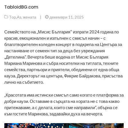
TabloidBG.com
Top
,
Аз, жената
|
декември 11, 2025
Семейството на „Мисис България“ изпрати 2024 година по
красив, емоционален и изпълнен с смисъл начин – с
благотворителен коледен концерт в подкрепа на Центъра за
настаняване от семеен тип за деца без увреждания
„Детелина“. Вечерта беше водена от Мисис България
Мариана Маринова и събра носителки на титлата, техните
семейства, партньори и приятели, обединени от една обща
кауза. Директорът на центъра, Фикрие Байдакова, присъства
лично на събитието.
„Красотата има истински смисъл само когато е платформа за
добри каузи. Оставаме в сърцата на хората не с това какво
притежаваме, а с делата, които сме направили“, обърна се
към гостите Маринова, задавайки духа на вечерта.