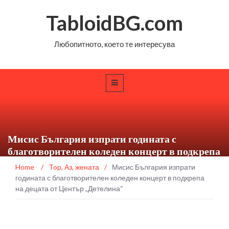
TabloidBG.com
Любопитното, което те интересува
Мисис България изпрати годината с
благотворителен коледен концерт в подкрепа
на децата от Център „Детелина“
Home
/
Top
,
Аз, жената
/
Мисис България изпрати
годината с благотворителен коледен концерт в подкрепа
на децата от Център „Детелина“