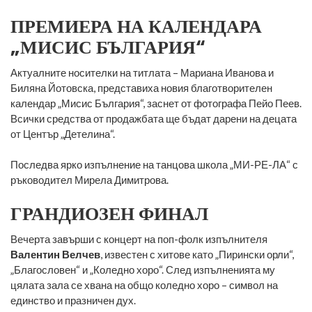
ПРЕМИЕРА НА КАЛЕНДАРА
„МИСИС БЪЛГАРИЯ“
Актуалните носителки на титлата – Мариана Иванова и
Биляна Йотовска, представиха новия благотворителен
календар „Мисис България“, заснет от фотографа Пейо Пеев.
Всички средства от продажбата ще бъдат дарени на децата
от Център „Детелина“.
Последва ярко изпълнение на танцова школа „МИ-РЕ-ЛА“ с
ръководител Мирела Димитрова.
ГРАНДИОЗЕН ФИНАЛ
Вечерта завърши с концерт на поп-фолк изпълнителя
Валентин Велчев
, известен с хитове като „Пирински орли“,
„Благословен“ и „Коледно хоро“. След изпълненията му
цялата зала се хвана на общо коледно хоро – символ на
единство и празничен дух.