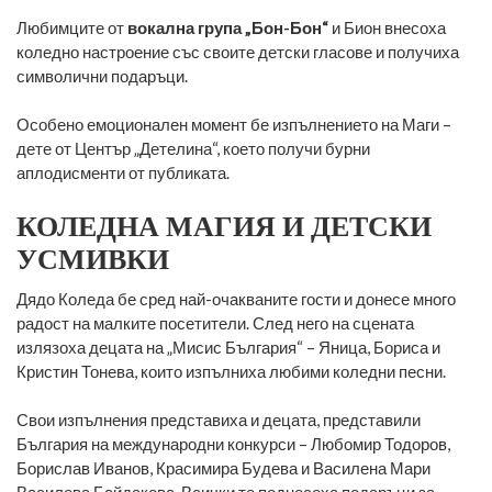
Любимците от
вокална група „Бон-Бон“
и Бион внесоха
коледно настроение със своите детски гласове и получиха
символични подаръци.
Особено емоционален момент бе изпълнението на Маги –
дете от Център „Детелина“, което получи бурни
аплодисменти от публиката.
КОЛЕДНА МАГИЯ И ДЕТСКИ
УСМИВКИ
Дядо Коледа бе сред най-очакваните гости и донесе много
радост на малките посетители. След него на сцената
излязоха децата на „Мисис България“ – Яница, Бориса и
Кристин Тонева, които изпълниха любими коледни песни.
Свои изпълнения представиха и децата, представили
България на международни конкурси – Любомир Тодоров,
Борислав Иванов, Красимира Будева и Василена Мари