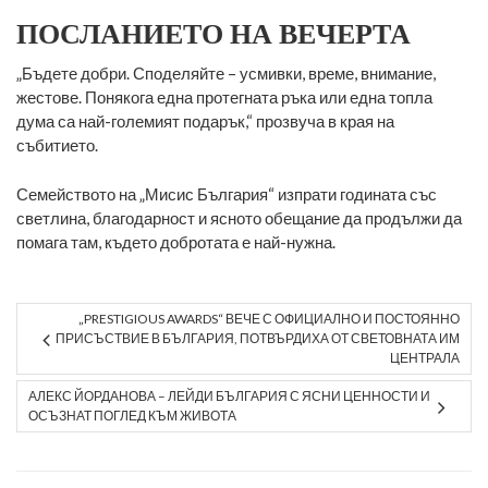
ПОСЛАНИЕТО НА ВЕЧЕРТА
„Бъдете добри. Споделяйте – усмивки, време, внимание,
жестове. Понякога една протегната ръка или една топла
дума са най-големият подарък,“ прозвуча в края на
събитието.
Семейството на „Мисис България“ изпрати годината със
светлина, благодарност и ясното обещание да продължи да
помага там, където добротата е най-нужна.
„PRESTIGIOUS AWARDS“ ВЕЧЕ С ОФИЦИАЛНО И ПОСТОЯННО
ПРИСЪСТВИЕ В БЪЛГАРИЯ, ПОТВЪРДИХА ОТ СВЕТОВНАТА ИМ
ЦЕНТРАЛА
АЛЕКС ЙОРДАНОВА – ЛЕЙДИ БЪЛГАРИЯ С ЯСНИ ЦЕННОСТИ И
ОСЪЗНАТ ПОГЛЕД КЪМ ЖИВОТА