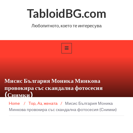
TabloidBG.com
Любопитното, което те интересува
Мисис България Моника Минкова
провокира със скандална фотосесия
(Снимки)
Home
/
Top
,
Аз, жената
/
Мисис България Моника
Минкова провокира със скандална фотосесия (Снимки)