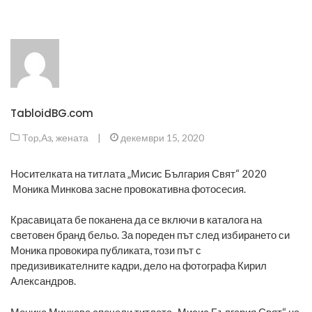
TabloidBG.com
Top
,
Аз, жената
|
декември 15, 2020
Носителката на титлата „Мисис България Свят“ 2020
Моника Минкова засне провокативна фотосесия.
Красавицата бе поканена да се включи в каталога на
световен бранд бельо. За пореден път след избирането си
Моника провокира публиката, този път с
предизивикателните кадри, дело на фотографа Кирил
Александров.
Моника Минкова спечели титлата „Мисис България Свят“ на