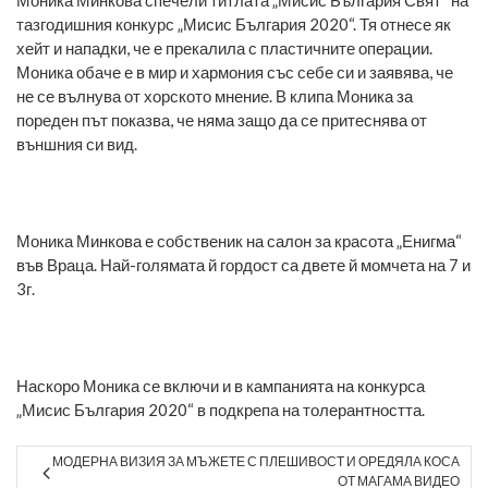
тазгодишния конкурс „Мисис България 2020“. Тя отнесе як
хейт и нападки, че е прекалила с пластичните операции.
Моника обаче е в мир и хармония със себе си и заявява, че
не се вълнува от хорското мнение. В клипа Моника за
пореден път показва, че няма защо да се притеснява от
външния си вид.
Моника Минкова е собственик на салон за красота „Енигма“
във Враца. Най-голямата й гордост са двете й момчета на 7 и
3г.
Наскоро Моника се включи и в кампанията на конкурса
„Мисис България 2020“ в подкрепа на толерантността.
МОДЕРНА ВИЗИЯ ЗА МЪЖЕТЕ С ПЛЕШИВОСТ И ОРЕДЯЛА КОСА
ОТ МАГАМА ВИДЕО