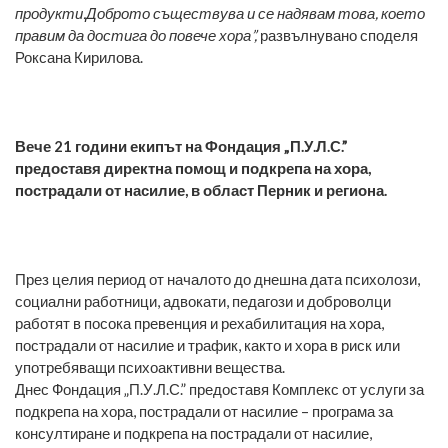
продукти.Доброто съществува и се надявам това, което
правим да достига до повече хора”,
развълнувано споделя
Роксана Кирилова.
Вече 21 години екипът на Фондация „П.У.Л.С.”
предоставя директна помощ и подкрепа на хора,
пострадали от насилие, в област Перник и региона.
През целия период от началото до днешна дата психолози,
социални работници, адвокати, педагози и доброволци
работят в посока превенция и рехабилитация на хора,
пострадали от насилие и трафик, както и хора в риск или
употребяващи психоактивни вещества.
Днес Фондация „П.У.Л.С.” предоставя Комплекс от услуги за
подкрепа на хора, пострадали от насилие – програма за
консултиране и подкрепа на пострадали от насилие,