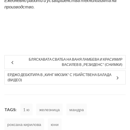
Ежедневно работи и усъвършенства технологията на
производство.
БЛЯСКАВАТА СВАТБА НА ВАНЯ ЛАМБЕВА И КРАСИМИР
ВАСИЛЕВ В „РЕЗИДЕНС“ (СНИМКИ)
ЕРДЖО ДЕБЮТИРА В „КИНГ МЮЗИК” С УБИЙСТВЕНА БАЛАДА
(ВИДЕО)
TAGS:
1 ю
железница
мандра
роксана кирилова
юни