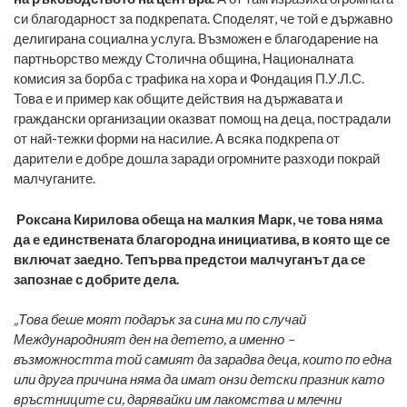
си благодарност за подкрепата. Споделят, че той е държавно
делигирана социална услуга. Възможен е благодарение на
партньорство между Столична община, Националната
комисия за борба с трафика на хора и Фондация П.У.Л.С.
Това е и пример как общите действия на държавата и
граждански организации оказват помощ на деца, пострадали
от най-тежки форми на насилие. А всяка подкрепа от
дарители е добре дошла заради огромните разходи покрай
малчуганите.
Роксана Кирилова обеща на малкия Марк, че това няма
да е единствената благородна инициатива, в която ще се
включат заедно. Тепърва предстои малчуганът да се
запознае с добрите дела.
„Това беше моят подарък за сина ми по случай
Международният ден на детето, а именно –
възможността той самият да зарадва деца, които по една
или друга причина няма да имат онзи детски празник като
връстниците си, дарявайки им лакомства и млечни