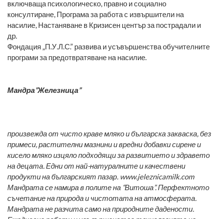
включваща психологическо, правно и социално
консултиране, Програма за работа с извършители на
насилие, Настаняване в Кризисен център за пострадали и
др.
Фондация „П.У.Л.С.” развива и усъвършенства обучителните
програми за предотвратяване на насилие.
Мандра”Железница”
произвежда от чисто краве мляко и българска закваска, без
примеси, растителни мазнини и вредни добавки сирене и
кисело мляко изцяло подходящи за развитието и здравето
на децата. Едни от най-натуралните и качествени
продукти на българският пазар.
www.jeleznicamilk.com
Мандрата се намира в полите на “Витоша”. Перфектното
съчетание на природа и чистотата на атмосферата.
Мандрата не разчита само на природните дадености.