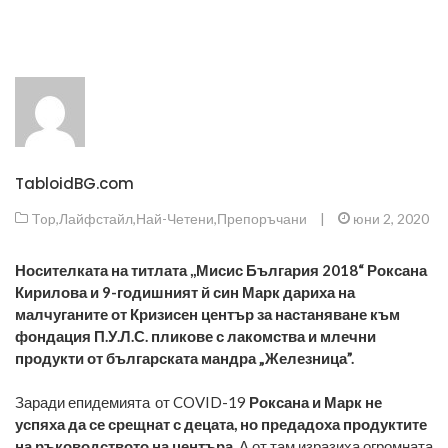
TabloidBG.com
Top
,
Лайфстайл
,
Най-Четени
,
Препоръчани
|
юни 2, 2020
Носителката на титлата ,,Мисис България 2018“ Роксана
Кирилова и 9-годишният й син Марк дариха на
малчуганите от
Кризисен център за настаняване към
фондация П.У.Л.С. пликове с лакомства и млечни
продукти от българската мандра „Железница”.
Заради епидемията от COVID-19
Роксана и Марк не
успяха да се срещнат с децата, но предадоха продуктите
на ръководството на центъра.
А от там изразиха огромната