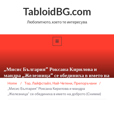
TabloidBG.com
Любопитното, което те интересува
„Мисис България” Роксана Кирилова и
мандра „Железница” се обединиха в името на
доброто (Снимки)
Home
/
Top
,
Лайфстайл
,
Най-Четени
,
Препоръчани
/
„Мисис България” Роксана Кирилова и мандра
„Железница” се обединиха в името на доброто (Снимки)