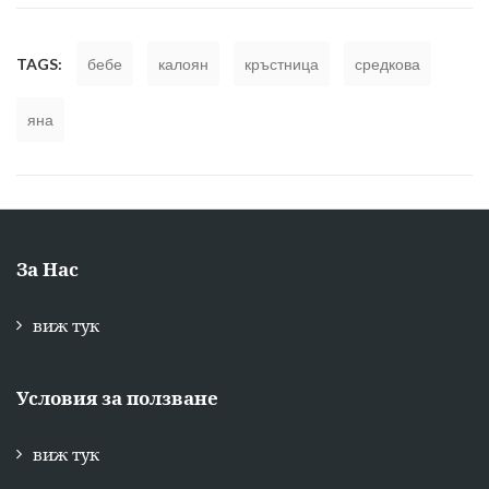
TAGS:
бебе
калоян
кръстница
средкова
яна
За Нас
виж тук
Условия за ползване
виж тук