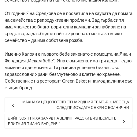
От години Яна Средкова се е посветила на каузата да помага
на семейства с репродуктивни проблеми. Зад гърба си тя
има множество благотворителни кампании за набиране на
средства, за да сбъдне най-съкровената мечта за всяко
семейство – да има собствена рожба.
Именно Калоян е първото бебе заченато с помощта на Яна и
Фондация „Искам бебе“. Яна е омъжена, има три деца – едно
момиче и две момчета. Тя развива успешен бизнес със
здравословни храни, безглутеново и клетъчно хранене.
Собственик е на ресторант Green Bsket и на модна линия със
същия бранд.
МАХНАХА ЦЕЦО ТОТОТО ОТ НАРОДНИЯ ТЕАТЪР! 3 МЕСЕЦА
СЛЕД ПРИСЪДАТА СЕ КРИ С БОЛНИЧНИ
ДИЙП ЗОУН ПЯХА ЗА ЧРД НА ВЕЛИНГРАДСКИ БИЗНЕСМЕН В
ЕЛИТНИЯ ПИАНО-БАР „РИЧ“