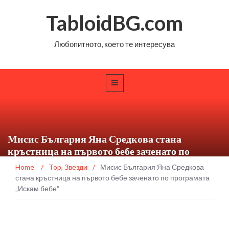
TabloidBG.com
Любопитното, което те интересува
Мисис България Яна Средкова стана
кръстница на първото бебе заченато по
програмата „Искам бебе“
Home
/
Top
,
Звезди
/
Мисис България Яна Средкова
стана кръстница на първото бебе заченато по програмата
„Искам бебе“