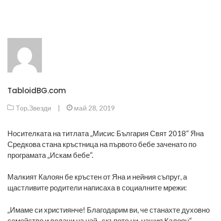
TabloidBG.com
Top
,
Звезди
|
май 28, 2019
Носителката на титлата „Мисис България Свят 2018“ Яна
Средкова стана кръстница на първото бебе заченато по
програмата „Искам бебе“.
Малкият Калоян бе кръстен от Яна и нейния съпруг, а
щастливите родители написаха в социалните мрежи:
„Имаме си християнче! Благодарим ви, че станахте духовно
семейство и водачи на най- скъпото ни, нашия Калоян“.