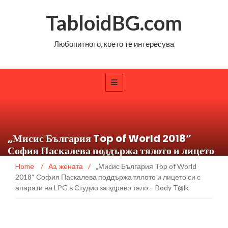
TabloidBG.com
Любопитното, което те интересува
„Мисис България Top of World 2018“
София Паскалева поддържа тялото и лицето
си с апарати на LPG в Студио за здраво тяло –
Home
/
Аз, жената
/
„Мисис България Top of World
Body T@lk
2018“ София Паскалева поддържа тялото и лицето си с
апарати на LPG в Студио за здраво тяло – Body T@lk