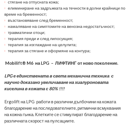
стягане на отпусната кожа;
елиминиране на задръжката на течности в долни крайници по
време на бременност;
възстановяване след бременност;
намаляване на симптомите на венозна недостатъчност;
травматични отоци;
терапия преди и след липосукция;
терапия за изглаждане на целулита;
терапия за стягане и оформяне на контура;
Mobilift® M6 на LPG – ЛИФТИНГ от ново поколение.
LPG е единствената в света механична техника с
научно доказано увеличаване на хиалуроновата
киселина в кожата с 80% !!!!
Ergolift на LPG работи в различни дълбочини на кожата
благодарение на последователните, ритмични всмуквания
на кожна гънка. Клетките се стимулират благодарение на
различната скорост на пулсациите.