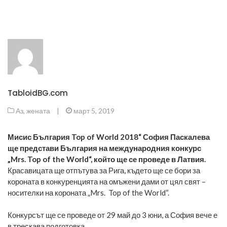
TabloidBG.com
Аз, жената
|
март 5, 2019
Мисис България Top of World 2018“ София Паскалева
ще представи България на международния конкурс
„Mrs. Top of the World“, който ще се проведе в Латвия.
Красавицата ще отпътува за Рига, където ще се бори за
короната в конкуренцията на омъжени дами от цял свят –
носителки на короната „Mrs. Top of the World“.
Конкурсът ще се проведе от 29 май до 3 юни, а София вече е
в трескава подготовка.