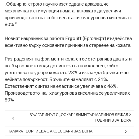
„Обширно, строго научно изследване доказва, че
механичната стимулация помага на кожата да увеличи
производството на собствената си хиалуронова киселина с
80% “
Новият накрайник за работа Ergolift (Ерголифт) въздейства
ефективно върху основните причини за стареене на кожата.
Разграденият на фрагменти колаген се отстранява два пъти
по-бързо, което води до синтеза на нов колаген, който
уплътнява по-добре кожата с 23% и изглажда бръчките по
нейната повърхност. Бръчките намаляват с 21%.
Естественият синтез на еластин се увеличава с 46%.
Производството на хиалуронова киселина се увеличава с
80%
БЪЛГАРИНЪТ С „ОСКАР” ДИМИТЪР МАРИНОВ ЛЕЖАЛ 2
ГОДИНИ В ЗАТВОРА
ТАМАРА ГЕОРГИЕВА С АКСЕСОАРИ ЗА 5 БОНА