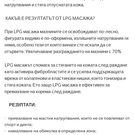
натрупвания и стяга отпуснатата кожа.
КАКЪВ Е РЕЗУЛТАТЪТ ОТ LPG МАСАЖА?
При LPG масажа мазнините се освобождават по-лесно,
фигурата видимо е по-оформена, излишните натрупвания ги
няма, особено тези от които винаги сте искали да се
отървете. Увеличаване разграждането на мазнини с 70%.
LPG масажът спомага за стягането на кожата след раждане
като активира фибробластите и се усилва поддържащата
мрежа от колагенови и еластинови нишки, което тонизира и
стяга кожата. Ето защо LPG масажа е ефективен за
премахване на корема след раждане.
РЕЗУЛТАТИ:
премахване на мастни натрупвания, които не се повлияват от
спорт и диета;
намаляване на обиколка в определена зона;