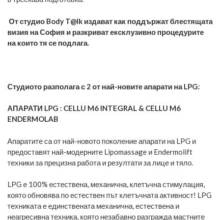
От студио Body T@lk издават как поддържат блестящата
визия на София и разкриват ексклузивно процедурите
на които тя се подлага.
Студиото разполага с 2 от най-новите апарати на LPG:
АПАРАТИ LPG : CELLU M6 INTEGRAL & CELLU M6
ENDERMOLAB
Апаратите са от най-новото поколение апарати на LPG и
предоставят най-модерните Lipomassage и Endermolift
техники за прецизна работа и резултати за лице и тяло.
LPG е 100% естествена, механична, клетъчна стимулация,
която обновява по естествен път клетъчната активност! LPG
техниката е единствената механична, естествена и
неагресивна техника, която незабавно разгражда мастните