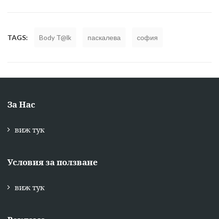
TAGS:
Body T@lk
паскалева
софия
За Нас
виж тук
Условия за ползване
виж тук