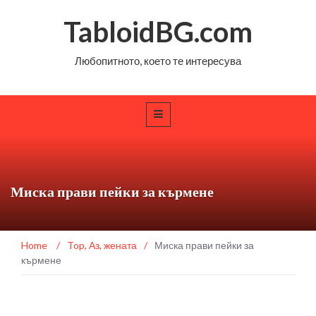
TabloidBG.com
Любопитното, което те интересува
Миска прави пейки за кърмене
Home
/
Top
,
Аз, жената
/
Миска прави пейки за
кърмене