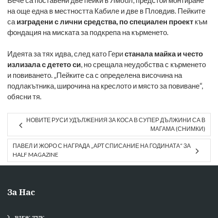
на още една в местността Кабиле и две в Пловдив. Пейките
са
изградени с лични средства, по специален проект
към
фондация на миската за подкрепа на кърменето.
Идеята за тях идва, след като Гери
станала майка и често
излизала с детето си
, но срещала неудобства с кърменето
и повиването. „Пейките са с определена височина на
подлакътника, широчина на креслото и място за повиване“,
обясни тя.
НОВИТЕ РУСИ УДЪЛЖЕНИЯ ЗА КОСА В СУПЕР ДЪЛЖИНИ СА В
МАГАМА (СНИМКИ)
ПАВЕЛ И ЖОРО С НАГРАДА „АРТ СПИСАНИЕ НА ГОДИНАТА“ ЗА
HALF MAGAZINE
За Нас
виж тук