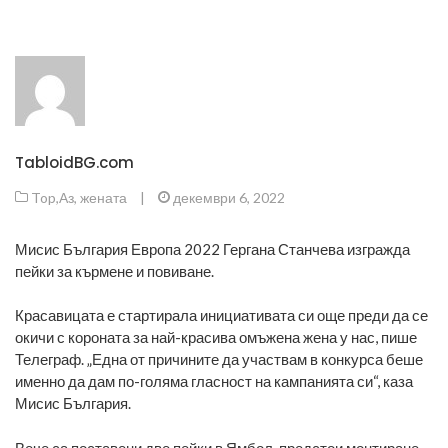
TabloidBG.com
Top
,
Аз, жената
|
декември 6, 2022
Мисис България Европа 2022 Гергана Станчева изгражда
пейки за кърмене и повиване.
Красавицата е стартирала инициативата си още преди да се
окичи с короната за най-красива омъжена жена у нас, пише
Телеграф. „Една от причините да участвам в конкурса беше
именно да дам по-голяма гласност на кампанията си“, каза
Мисис България.
Вече са поставени две пейки в Ямбол, предстои монтиране