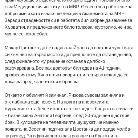
към Медицинския институт на МВР. Освен това работеше за
добро име и като изнасяше лекции в Академията на МВР.
Заради отдадеността си в работата бил избран да замине за
Хърватия, а предложението било толкова неустоимо, че и за
миг не се поколебал.
Макар Цветанка да се надявала Йолов да постави чувствата
си към нея на първо място и да предпочете да остане до нея,
след финалното му решение останала дълбоко
разочарована. Все пак докторът бил едва на 41 години,
професията му била пръв приоритет и тепърва искал да се
доказва пред колегите си в бранша.
Откакто любимият ѝ заминал, Ризова съвсем залиняла и
отслабнала още повече. На прага на анорексията
журналистката беше и когато се разведе с бащата на сина си
– бизнесмена Анатоли Георгиев, след 20-годишен щастлив
брак. В кулоарите на телевизията шушукат, че именно
появата на Веселин подтикнала Цветанка да подаде молба
за развод. За официалното разтрогване на брака си тв