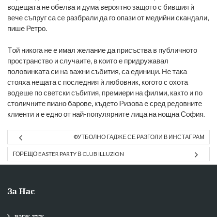
водещата не обелва и дума вероятно защото с бившия ѝ
вече съпруг са се разбрали да го опази от медийни скандали,
пише Ретро.
Tой никога не е имал желание да присъства в публичното
пространство и случаите, в които е придружавал
половинката си на важни събития, са единици. Не така
стояха нещата с последния ѝ любовник, когото с охота
водеше по светски събития, премиери на филми, както и по
столичните пиано барове, където Ризова е сред редовните
клиенти и е едно от най-популярните лица на нощна София.
ФУТБОЛНО ГАДЖЕ СЕ РАЗГОЛИ В ИНСТАГРАМ
ГОРЕЩО EASTER PARTY В CLUB ILLUZION
За Нас
виж тук