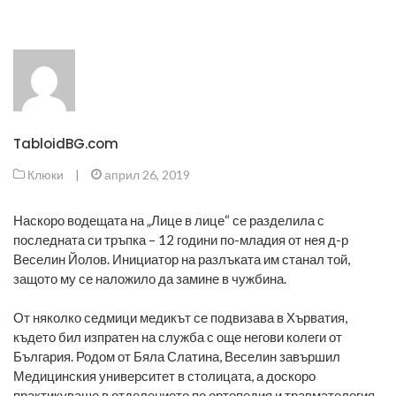
TabloidBG.com
Клюки
|
април 26, 2019
Наскоро водещата на „Лице в лице“ се разделила с
последната си тръпка – 12 години по-младия от нея д-р
Веселин Йолов. Инициатор на разлъката им станал той,
защото му се наложило да замине в чужбина.
От няколко седмици медикът се подвизава в Хърватия,
където бил изпратен на служба с още негови колеги от
България. Родом от Бяла Слатина, Веселин завършил
Медицинския университет в столицата, а доскоро
практикуваше в отделението по ортопедия и травматология