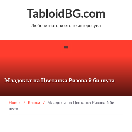
TabloidBG.com
Любопитното, което те интересува
Младокът на Цветанка Ризова й би шута
Home
/
Клюки
/
Младокът на Цветанка Ризова й би
шута