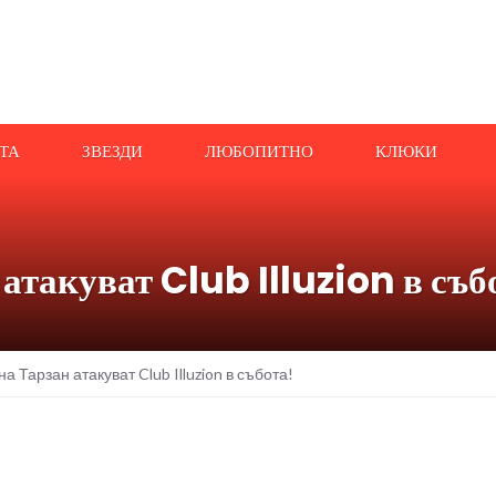
АТА
ЗВЕЗДИ
ЛЮБОПИТНО
КЛЮКИ
атакуват Club Illuzion в съб
а Тарзан атакуват Club Illuzion в събота!