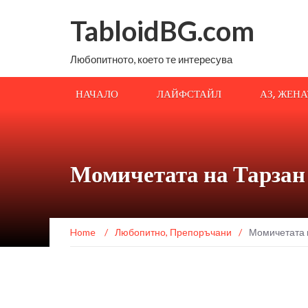
TabloidBG.com
Любопитното, което те интересува
НАЧАЛО
ЛАЙФСТАЙЛ
АЗ, ЖЕН
Момичетата на Тарзан 
Home
/
Любопитно
,
Препоръчани
/
Момичетата н