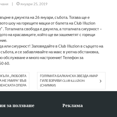
чани
|
януари 25, 2019
евърне в джунгла на 26 януари, събота. Тогава ще е
ото шоу на горещите мацки от балета на Club Illuzion
e“ . Тоталната свобода е джунгла, а тоталната сигурност –
дото на красавиците, който ще ви зашеметят с горещи
ние.
а или сигурност! Заповядайте в Club Illuzion в сърцето на
 събота, и се забавлявайте на макс в уютна обстановка,
о обслужване и много настроение! Телефон за
50 60.
ИКЪЛА „ЛЮБОВТА
ГОЛЯМАТА БАЛКАНСКА ЗВЕЗДА АМАР
А НЕ УМИРА“ ВЪВ
ГИЛЕ ВЗРИВИ CLUB ILLUZION
НЕНСКАТА ОПЕРА
(СНИМКИ)
ия за ползване
Реклама