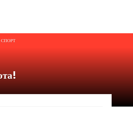
СПОРТ
ота!