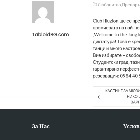
Любопитно
,
Препоръ
Club Illuzion ще се пр
премиерата на най-нов
TabloidBG.com
„Welcome to the Jungl
диктатура! Това е кре
танци и много настрое
Вие избирате – свобод
Студентски град, тази
гарантирано перфектн
резервации: 0984 40 
КАСТИНГ ЗА МЮЗ
НИКОГ
ВАР
За Нас
Услов