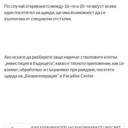
По случай откриването между 16-ти и 20-ти август всеки
един посетител на щанда, ще има възможност да се
възползва от специални отстъпки.
Ако искате да разберете защо наричат стволовите клетки
,,инвестиция в бъдещето”, какво е тяхното приложение, как се
вземат, обработват и съхраняват при раждане, посетете
щанда на
,,
Биорегенерация“
в Paradise Center.
Д-Р БЪРЗАШКИ В ТОП 100 ЗЪБОЛЕКАРИ ОТ ЦЯЛ СВЯТ