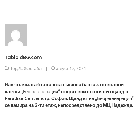
TabloidBG.com
Top
,
Лайфстайл
|
август 17, 2021
Най-голямата българска тъканна банка за стволови
клетки ,,
Биорегенерация“
откри свой постоянен щанд в
Paradise Center в гр. София. Щандът на ,,
Биорегенерация“
се намира на 3-ти етаж, непосредствено до МЦ Надежда.