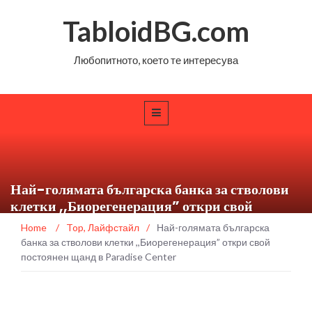
TabloidBG.com
Любопитното, което те интересува
Най-голямата българска банка за стволови
клетки ,,Биорегенерация” откри свой
постоянен щанд в Paradise Center
Home
/
Top
,
Лайфстайл
/
Най-голямата българска
банка за стволови клетки ,,Биорегенерация” откри свой
постоянен щанд в Paradise Center