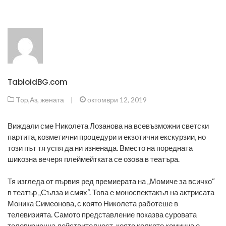
TabloidBG.com
Top
,
Аз, жената
|
октомври 12, 2019
Виждали сме Николета Лозанова на всевъзможни светски
партита, козметични процедури и екзотични екскурзии, но
този път тя успя да ни изненада. Вместо на поредната
шикозна вечеря плеймейтката се озова в театъра.
Тя изгледа от първия ред премиерата на „Момиче за всичко“
в театър „Сълза и смях“. Това е моноспектакъл на актрисата
Моника Симеонова, с която Николета работеше в
телевизията. Самото представление показва суровата
телевизионна действителност, която колкото комична е