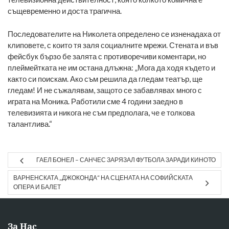
същевременно и доста трагична.
Последователите на Николета определено се изненадаха от
клиповете, с които тя заля социалните мрежи. Стената и във
фейсбук бързо бе залята с противоречиви коментари, но
плеймейтката не им остана длъжна: „Мога да ходя където и
както си поискам. Ако съм решила да гледам театър, ще
гледам! И не съжалявам, защото се забавлявах много с
играта на Моника. Работили сме 4 години заедно в
телевизията и никога не съм предполага, че е толкова
талантлива.“
ГАЕЛ БОНЕЛ – САНЧЕС ЗАРЯЗАЛ ФУТБОЛА ЗАРАДИ КИНОТО
ВАРНЕНСКАТА „ДЖОКОНДА“ НА СЦЕНАТА НА СОФИЙСКАТА
ОПЕРА И БАЛЕТ
За Нас