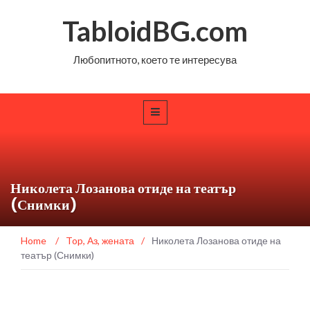
TabloidBG.com
Любопитното, което те интересува
Николета Лозанова отиде на театър
(Снимки)
Home
/
Top
,
Аз, жената
/
Николета Лозанова отиде на
театър (Снимки)