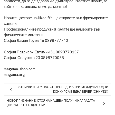
заблести, да бъде здрава и с дълготраен златист нюанс, за
който всяка звезда може да мечтае!
Новите цветове на #Kadiffe ще откриете във фризьорските
салони.
Професионалните продукти #Kadiffe ще намерите във
физическите магазини:
София Дамян Груев 46 0898777740
София Патриарх Евтимий 51 0898778137
София Солунска 23 0898770058
magama-shop.com
magama.org
ЗА ПЪРВИ ПЪТ У НАС СЕ ПРОВЕДОХА ТРИ МЕЖДУНАРОДНИ
КОНКУРСА В ЕДНА ВЕЧЕР (СНИМКИ)
НОВО ПРИЗНАНИЕ: СТОЯНА НАЦЕВА ПОЛУЧИ НАГРАДАТА
„ПИСАТЕЛ НА ГОДИНАТА“