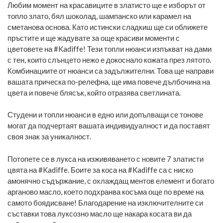
Любим момент на красавиците в златисто ще е изборът от
топло злато, бял шоколад, шампанско или карамел на
сметанова основа. Като истински сладкиш ще си оближете
пръстите и ще жадувате за още красиви моменти с
цветовете на #Kadiffe! Тези топли нюанси изпъкват на дами
с тен, които слънцето нежо е докоснало кожата през лятото.
Комбинациите от нюанси са задължителни. Това ще направи
вашата прическа по-релефна, ще има повече дълбочина на
цвета и повече блясък, който отразява светлината.
Студени и топли нюанси в едно или допълващи се тонове
могат да подчертаят вашата индивидуалност и да поставят
своя знак за уникалност.
Потопете се в лукса на изживяването с новите 7 златисти
цвята на #Kadiffe. Боите за коса на #Kadiffe са с ниско
амонячно съдържание, с охлаждащ ментов елемент и богато
арганово масло, което подхранва косъма още по време на
самото боядисване! Благодарение на изключителните си
съставки това луксозно масло ще накара косата ви да