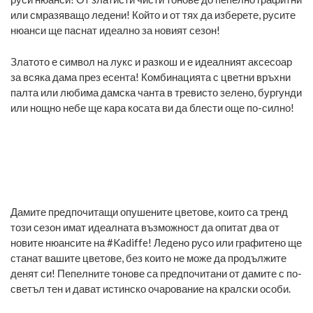
или смразяващо ледени! Който и от тях да изберете, русите
нюанси ще паснат идеално за новият сезон!
Златото е символ на лукс и разкош и е идеалният аксесоар
за всяка дама през есента! Комбинацията с цветни връхни
палта или любима дамска чанта в тревисто зелено, бургунди
или нощно небе ще кара косата ви да блести още по-силно!
Дамите предпочитащи опушените цветове, които са тренд
този сезон имат идеалната възможност да опитат два от
новите нюансите на #Kadiffe! Ледено русо или графитено ще
станат вашите цветове, без които не може да продължите
денят си! Пепелните тонове са предпочитани от дамите с по-
светъл тен и дават истинско очарование на кралски особи.