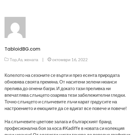
TabloidBG.com
Top
,
Аз, жената
|
октомври 16, 2022
Колелото на сезоните се върти и през есента природата
обновява своята премяна. От наситени зелени нюанси
прелива до огнени багри. И докато тази преливка ни
впечатлява слънцето озарява тези забележителни гледки.
Точно слънцето и слънчевите лъчи карат градусите на
настроението и емоциите да се вдигат все повече и повече!
На слънчевите цветове залага и българският бранд
професионална боя за коса #Kadiffe в новата си колекция
руси нюанси! От златисти чисти тонове до пепелно графитни