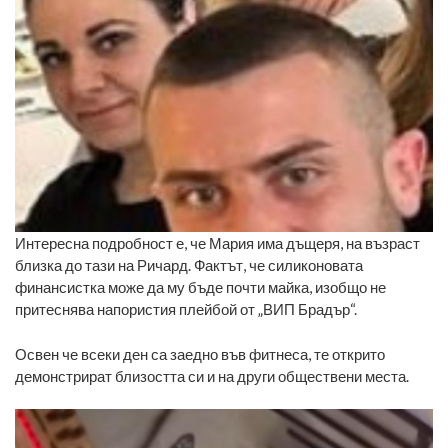
Интересна подробност е, че Мария има дъщеря, на възраст
близка до тази на Ричард. Фактът, че силиконовата
финансистка може да му бъде почти майка, изобщо не
притеснява напористия плейбой от „ВИП Брадър“.
Освен че всеки ден са заедно във фитнеса, те открито
демонстрират близостта си и на други обществени места.