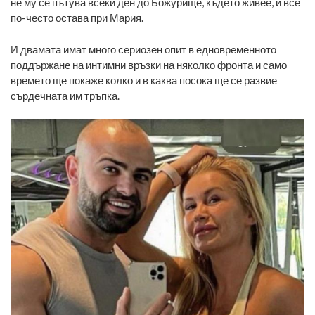
не му се пътува всеки ден до Божурище, където живее, и все
по-често остава при Мария.
И двамата имат много сериозен опит в едновременното
поддържане на интимни връзки на няколко фронта и само
времето ще покаже колко и в каква посока ще се развие
сърдечната им тръпка.