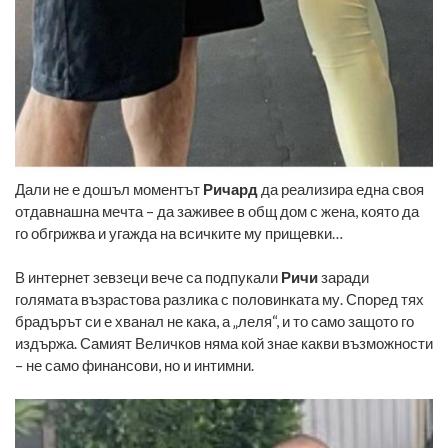
Дали не е дошъл моментът
Ричард
да реализира една своя
отдавнашна мечта – да заживее в общ дом с жена, която да
го обгрижва и угажда на всичките му прищевки…
В интернет зевзеци вече са подпукали
Ричи
заради
голямата възрастова разлика с половинката му. Според тях
брадърът си е хванал не кака, а „леля“, и то само защото го
издържа. Самият Величков няма кой знае какви възможности
– не само финансови, но и интимни.