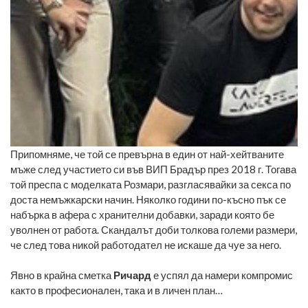
Припомняме, че той се превърна в един от най-хейтваните
мъже след участието си във ВИП Брадър през 2018 г. Тогава
той преспа с моделката Розмари, разгласявайки за секса по
доста немъжкарски начин. Няколко години по-късно пък се
набърка в афера с хранителни добавки, заради която бе
уволнен от работа. Скандалът доби толкова големи размери,
че след това никой работодател не искаше да чуе за него.
Явно в крайна сметка
Ричард
е успял да намери компромис
както в професионален, така и в личен план…