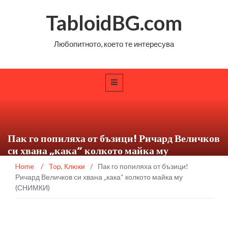
TabloidBG.com
Любопитното, което те интересува
Пак го попиляха от бъзици! Ричард Величков
си хвана „кака“ колкото майка му
(СНИМКИ)
Home
/
Top
,
Клюки
/
Пак го попиляха от бъзици!
Ричард Величков си хвана „кака“ колкото майка му
(СНИМКИ)