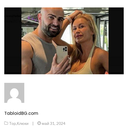
TabloidBG.com
Top
,
Клюки
|
май 31, 2024