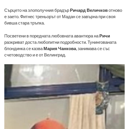
Сърцето на злополучния брадър
Ричард Величков
отново
е заето. Фитнес треньорът от Мадан се завърна при своя
бивша стара тръпка.
Посветени в поредната любовната авантюра на
Ричи
разкриват доста любопитни подробности. Тунингованата
блондинка се казва
Мария Чанкова
, занимава се със
счетоводство и е от Велинград.