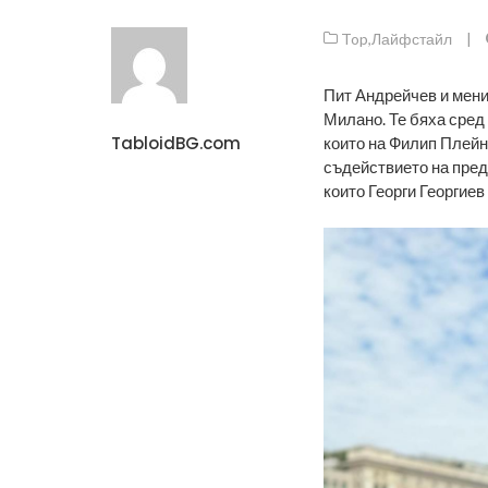
Top
,
Лайфстайл
|
Пит Андрейчев и мени
Милано. Те бяха сред
TabloidBG.com
които на Филип Плейн
съдействието на пред
които Георги Георгиев