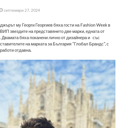
септември 27, 2024
джърът му Георги Георгиев бяха гости на Fashion Week в
 ВИП звездите на представянето две марки, едната от
. Двамата бяха поканени лично от дизайнера и със
ставителите на марката за България “Глобал Брандс“, с
 работи отдавна.