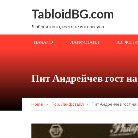
TabloidBG.com
Любопитното, което те интересува
НАЧАЛО
ЛАЙФСТАЙЛ
АЗ, ЖЕН
Пит Андрейчев гост 
Home
/
Top
,
Лайфстайл
/
Пит Андрейчев гост на 