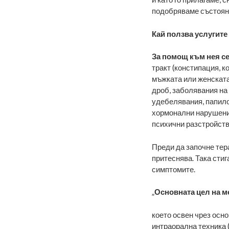
подобряваме състояни
Кай ползва услугит
За помощ към нея с
тракт (констипация, к
мъжката или женската
дроб, заболявания на
удебелявания, папило
хормонални нарушения
психични разстройства
Преди да започне тера
притеснява. Така стиг
симптомите.
„
Основната цел на м
което освен чрез осно
интраорална техника (