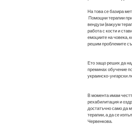
На това се базира ме
Помощни терапии при
вендузи (вакуум терап
работа с кости и став
емоциите на човека, 
решим проблемите съ
Ето защо реших да над
преминах обучение по
украинско-унгарски л
В момента имам честта
рехабилитация и оздр
достатъчно само да м
терапии, а да се изпъ
Червенкова.