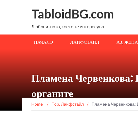
TabloidBG.com
Любопитното, което те интересува
НАЧАЛО
ЛАЙФСТАЙЛ
АЗ, ЖЕН
Пламена Червенкова: 
органите
Home
/
Top
,
Лайфстайл
/
Пламена Червенкова: 