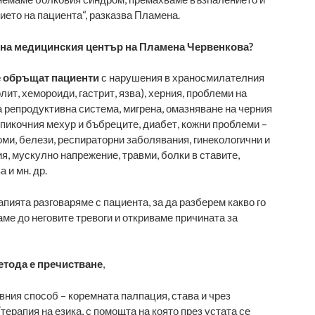
ето на пациента“, разказва Пламена.
е на медицинския център на Пламена Червенкова?
е обръщат пациенти
с нарушения в храносмилателния
олит, хемороиди, гастрит, язва), херния, проблеми на
 репродуктивна система, мигрена, омазняване на черния
 пикочния мехур и бъбреците, диабет, кожни проблеми –
ми, белези, респираторни заболявания, гинекологични и
, мускулно напрежение, травми, болки в ставите,
 и мн. др.
пията разговаряме с пациента, за да разберем какво го
аме до неговите тревоги и откриваме причината за
етода е пречистване
,
вния способ – коремната палпация, става и чрез
терапия на езика, с помощта на която през устата се