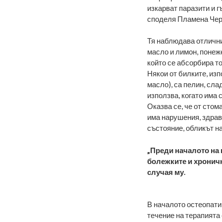
изкарват паразити и г
споделя Пламена Чер
Тя наблюдава отлични
масло и лимон, понеже
който се абсорбира то
Някои от билките, из
масло), са пелин, сла
използва, когато има 
Оказва се, че от сто
има нарушения, здраве
състояние, обликът на
„Преди началото на 
болежките и хроничн
случая му.
В началото остеопатич
течение на терапията