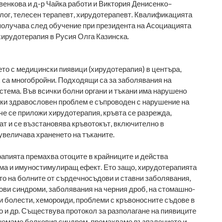
венкова и д-р Чайка работи и Виктория Денисенко–
лог, телесен терапевт, хирудотерапевт. Квалификацията
получава след обучение при президента на Асоциацията
хирудотерапия в Русия Олга Казинска.
то с медицински пиявици (хирудотерапия) в центъра,
х са многобройни. Подходящи са за заболявания на
тема. Във всички болни органи и тъкани има нарушено
ки здравословен проблем е съпроводен с нарушение на
аче се приложи хирудотерапия, кръвта се разрежда,
ат и се възстановява кръвотокът, включително в
 увеличава храненето на тъканите.
апията премахва отоците в крайниците и действа
ма и имуностимулиращ ефект. Ето защо, хирудотерапията
о на болните от сърдечносъдови и ставни заболявания,
ови синдроми, заболявания на черния дроб, на стомашно-
ни болести, хемороиди, проблеми с кръвоносните съдове в
но и др. Съществува протокол за разполагане на пиявиците
 снемаме болковия синдром, премахваме възпалението и