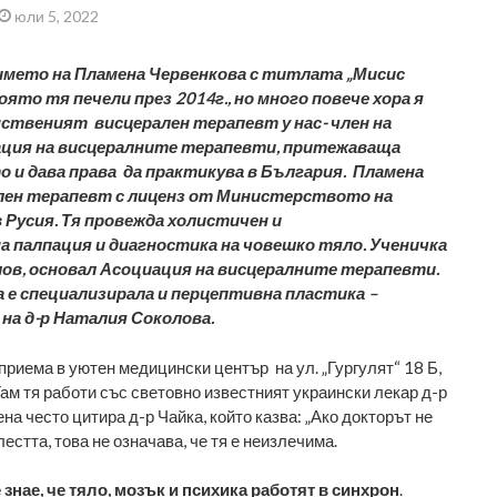
юли 5, 2022
името на Пламена Червенкова с титлата „Мисис
оято тя печели през 2014г., но много повече хора я
инственият
висцерален терапевт
у нас- член на
ция на висцералните терапевти, притежаваща
то и дава права да практикува в България. Пламена
ален терапевт с лиценз от Министерството на
 Русия. Тя провежда холистичен и
 палпация и диагностика на човешко тяло. Ученичка
улов, основал Асоциация на висцералните терапевти.
 е специализирала и перцептивна пластика –
на д-р Наталия Соколова.
приема в
уютен медицински център
на ул. „Гургулят“ 18 Б,
Там тя работи със световно известният украински лекар д-р
а често цитира д-р Чайка, който казва: „Ако докторът не
лестта, това не означава, че тя е неизлечима.
 знае, че тяло, мозък и психика работят в синхрон
.