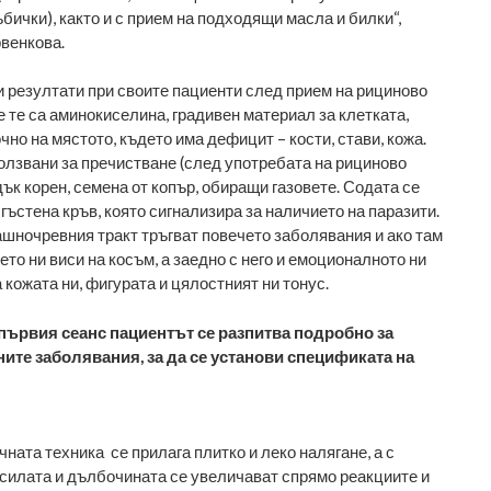
ъбички), както и с прием на подходящи масла и билки“,
венкова.
 резултати при своите пациенти след прием на рициново
 те са аминокиселина, градивен материал за клетката,
чно на мястото, където има дефицит – кости, стави, кожа.
ползвани за пречистване (след употребата на рициново
дък корен, семена от копър, обиращи газовете. Содата се
сгъстена кръв, която сигнализира за наличието на паразити.
машночревния тракт тръгват повечето заболявания и ако там
то ни виси на косъм, а заедно с него и емоционалното ни
 кожата ни, фигурата и цялостният ни тонус.
първия сеанс пациентът се разпитва подробно за
ите заболявания, за да се установи спецификата на
ната техника се прилага плитко и леко налягане, а с
 силата и дълбочината се увеличават спрямо реакциите и