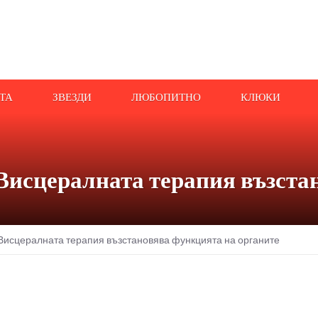
АТА
ЗВЕЗДИ
ЛЮБОПИТНО
КЛЮКИ
Висцералната терапия възста
Висцералната терапия възстановява функцията на органите