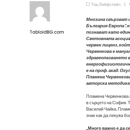
Top
,
Лайфстайл
|
Мнозина свързват 
България Европа“, к
TabloidBG.com
познават като ед
Световната асоциа
червен лиценз, кой
Червенкова е ману
здравеопазването в
енергофизиологична
е на проф. акад. Ог
Пламена Червенкова
авторска методика 
Пламена Червенкова 
в сърцето на София. 
Василий Чайка. Пламен
знае как да лекува бо
„Много важно е да се