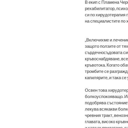
В екип с Пламена Чер
рехабилитатор, психо
си по хирудотерапия 
на специалистите по 
„Включихме и лечение
защото ползите от тя
сърдечносъдовата сис
кръвоснабдяване, все
кръвотока. Когато об
тромбите се разгражд
капилярите, и така се
Освен това хирудотер
болкоуспокояващо. И
подобрява състояниет
лекува всякакви болк
чревния тракт, веноз
главата, високо кръв
и като го прилагаме,