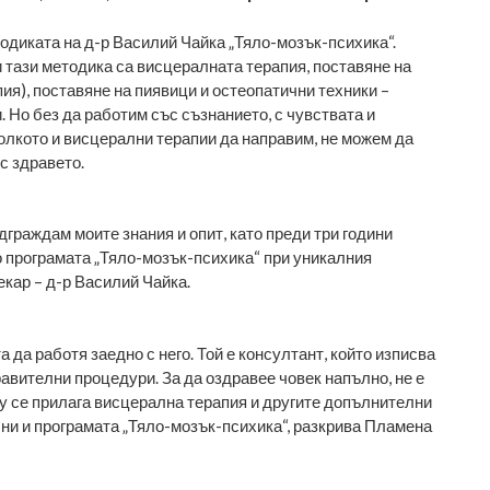
тодиката на д-р Василий Чайка „Тяло-мозък-психика“.
 тази методика са
висцералната
терапия, поставяне на
ия), поставяне на пиявици и остеопатични техники –
и. Но без да работим със съзнанието, с чувствата и
колкото и висцерални терапии да направим, не можем да
с здравето.
граждам моите знания и опит, като преди три години
 програмата „Тяло-мозък-психика“ при уникалния
екар – д-р Василий Чайка.
 да работя заедно с него. Той е консултант, който изписва
авителни процедури. За да оздравее човек напълно, не е
у се прилага висцерална терапия и другите допълнителни
лни и програмата „Тяло-мозък-психика“, разкрива Пламена