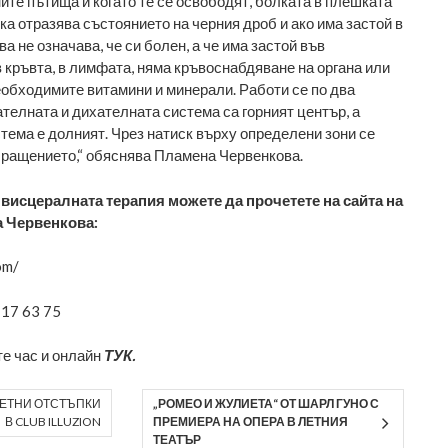
ите пътища и когато те се освободят, болката в плешката
ка отразява състоянието на черния дроб и ако има застой в
ва не означава, че си болен, а че има застой във
в кръвта, в лимфата, няма кръвоснабдяване на органа или
необходимите витамини и минерали. Работи се по два
телната и дихателната система са горният център, а
тема е долният. Чрез натиск върху определени зони се
ращението,“ обяснява Пламена Червенкова.
исцералната терапия можете да прочетете на сайта на
а Червенкова:
om/
 17 63 75
е час и онлайн
ТУК.
ЛЕТНИ ОТСТЪПКИ
„РОМЕО И ЖУЛИЕТА“ ОТ ШАРЛ ГУНО С
В CLUB ILLUZION
ПРЕМИЕРА НА ОПЕРА В ЛЕТНИЯ
ТЕАТЪР