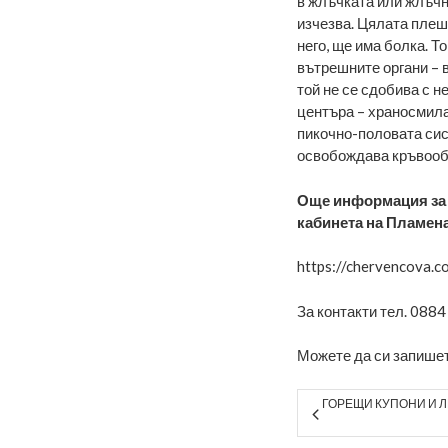
в жлъчката или жлъчн
изчезва. Цялата плеш
него, ще има болка. То
вътрешните органи – 
той не се сдобива с 
центъра – храносмила
пикочно-половата сис
освобождава кръвооб
Още информация за в
кабинета на Пламен
https://chervencova.c
За контакти тел. 0884
Можете да си запишет
ГОРЕЩИ КУПОНИ И 