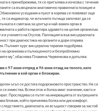
ката е пренебрежима, тя се притъпява и изчезва с течение
органите са възвърнали анатомично правилната позиция и
Обикновено усещания и пукот в корема се появяват още
 те са индикатор, че жлъчните пътища започват да се
ъчката е смятана за център и най-важен орган в
рмалната u работа гарантира здравето на целия организъм.
е и в учението на Огулов. Палпацията във
висцералната
ност при диагностика на органите и дори открива
я. Пълният курс висцерална терапия подобрява
 на организма и пълноценното и безпроблемно
ите му“, обаснява Пламена Червенкова и допълва:
и с 97 зони отпред и 96 зони отзад на тялото, като
лътнение и кой орган е блокиран.
еделен ъгъл се достига подоргановото пространство. Не се
ко се измества. Всеки оток и болка имат значение, както и
мират. Проследява се пътят на инервацията от вътрешните
дава блокаж, който причинява болка или дискомфорт.
 следствието, диагнозата, но всъщност говорим за застой