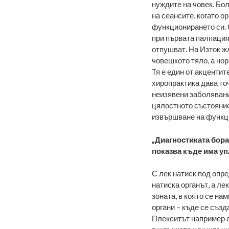
нуждите на човек. Бол
на сеансите, когато 
функционирането си. 
при първата палпация,
отпушват. На Изток жл
човешкото тяло, а но
Тя е един от акцентит
хиропрактика
дава точ
неизявени заболявани
цялостното състояние
извършване на функци
„Диагностиката борав
показва къде има уп
С лек натиск под опр
натиска органът, а ле
зоната, в която се на
органи – къде се съз
Плекситът например е