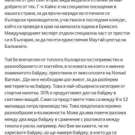
добрите от тях. Г-н Хайнс е на специално посещение в
нашата страна, за да връчи награди на отличили се
български производители, участвали в последния конкурс,
който се проведе в края на миналата година в Брюксел.
Международният експерт отдели специална част от престоя
си в България, за да посети единствения Маутай център на
Балканите.
Той бе впечатлен от топлото българско гостоприемство и
разнообразието от коктейли, в основата на които е именно
знаменитото байджу, приготвени от миксолозите на Nomad
Barman. „Ще ни е необходим цял живот, за да разберем
мистерията на байджу. Това е най-обширната категория от
спиртни напитки. 30% е продуктовият дял на байджу в
световен мащаб. Само си представете това са между 8 и 12
милиарда литра производство. Това предполага огромно
разнообразие и възможности. Може да има повече разлики
между два вида байджу в сравнение с разликата между
текила и уиски, например. Ако Вие ми кажете, че не
харесвате байджу, аз ще намеря байджу, в което да се