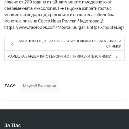
повече от 200 години и най-актуалното и модерното от
съвременната миксология. Г-н Гицойка изпрати госта с
множество подаръци, сред които и позлатена юбилейна
монета с лика на Свети Иван Рилски-Чудотворец!
https://www.facebook.com/Moutai.Bulgaria
https://moutai.bg/
МАРЕШКА ОТ „ИГРИ НА ВОЛЯТА“ ПОДКАРА НОВАТА S -КЛАСА
СНИМКИ
МАРЕШКА БАРДЕМ КАТО ГЕРОИНЯ ОТ ПРИКАЗКИТЕ (СНИМКИ)
TAGS:
Маутай България
За Нас