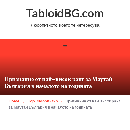
TabloidBG.com
Любопитното, което те интересува
Признание от най-висок ранг за Маутай
България в началото на годината
Home
/
Top
,
Любопитно
/
Признание от най-висок ранг
за Маутай България в началото на годината