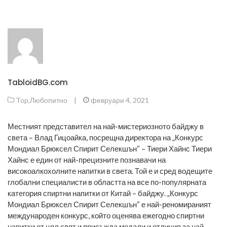
TabloidBG.com
Top
,
Любопитно
|
февруари 4, 2021
Местният представител на най-мистериозното байджу в
света – Влад Гицоайка, посрещна директора на „Конкурс
Мондиал Брюксел Спирит Селекшън“ – Тиери Хайнс Тиери
Хайнс е един от най-прецизните познавачи на
високоалкохолните напитки в света. Той е и сред водещите
глобални специалисти в областта на все по-популярната
категория спиртни напитки от Китай – байджу. „Конкурс
Мондиал Брюксел Спирит Селекшън“ е най-реномираният
международен конкурс, който оценява ежегодно спиртни
напитки от цял свят и присъжда медали и отличия за най-