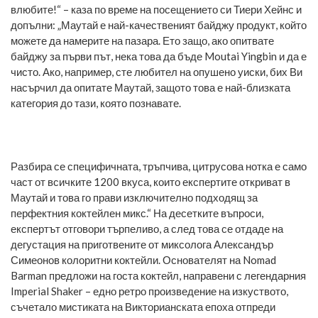
влюбите!“ – каза по време на посещението си Тиери Хейнс и
допълни: „Маутай е най-качественият байджу продукт, който
можете да намерите на пазара. Ето защо, ако опитвате
байджу за първи път, нека това да бъде Moutai Yingbin и да е
чисто. Ако, например, сте любител на опушено уиски, бих Ви
насърчил да опитате Маутай, защото това е най-близката
категория до тази, която познавате.
Разбира се специфичната, тръпчива, цитрусова нотка е само
част от всичките 1200 вкуса, които експертите откриват в
Маутай и това го прави изключително подходящ за
перфектния коктейлен микс.“ На десетките въпроси,
експертът отговори търпеливо, а след това се отдаде на
дегустация на приготвените от миксолога Александър
Симеонов колоритни коктейли. Основателят на Nomad
Barman предложи на госта коктейл, направени с легендарния
Imperial Shaker – едно ретро произведение на изкуството,
съчетало мистиката на Викторианската епоха отпреди