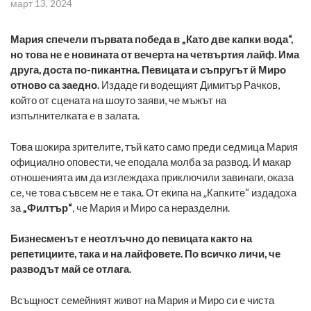
март 13, 2024
Мария спечели първата победа в „Като две капки вода“,
но това не е новината от вечерта на четвъртия лайф. Има
друга, доста по-пикантна. Певицата и съпругът й Миро
отново са заедно.
Издаде ги водещият Димитър Рачков,
който от сцената на шоуто заяви, че мъжът на
изпълнителката е в залата.
Това шокира зрителите, тъй като само преди седмица Мария
официално оповести, че еподала молба за развод. И макар
отношенията им да изглеждаха приключили завинаги, оказа
се, че това съвсем не е така. От екипа на „Капките“ издадоха
за
„Филтър“
, че Мария и Миро са неразделни.
Бизнесменът е неотлъчно до певицата както на
репетициите, така и на лайфовете. По всичко личи, че
разводът май се отлага.
Всъщност семейният живот на Мария и Миро си е чиста