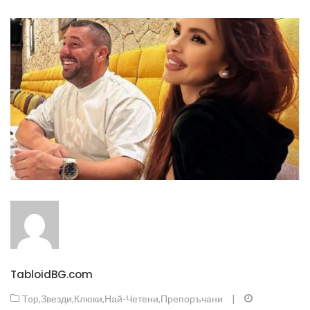
TabloidBG.com
Top
,
Звезди
,
Клюки
,
Най-Четени
,
Препоръчани
|