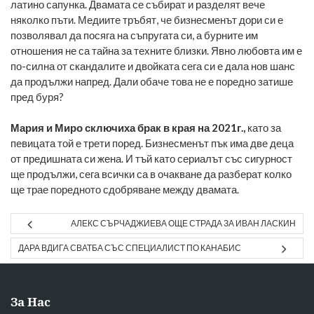
латино сапунка. Двамата се събират и разделят вече
няколко пъти. Медиите тръбят, че бизнесменът дори си е
позволявал да посяга на съпругата си, а бурните им
отношения не са тайна за техните близки. Явно любовта им е
по-силна от скандалите и двойката сега си е дала нов шанс
да продължи напред. Дали обаче това не е поредно затише
пред буря?
Мария и Миро сключиха брак в края на 2021г.,
като за
певицата той е трети поред. Бизнесменът пък има две деца
от предишната си жена. И тъй като сериалът със сигурност
ще продължи, сега всички са в очакване да разберат колко
ще трае поредното сдобряване между двамата.
АЛЕКС СЪРЧАДЖИЕВА ОЩЕ СТРАДА ЗА ИВАН ЛАСКИН
ДАРА ВДИГА СВАТБА СЪС СПЕЦИАЛИСТ ПО КАНАБИС
За Нас