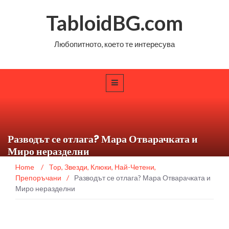
TabloidBG.com
Любопитното, което те интересува
Разводът се отлага? Мара Отварачката и
Миро неразделни
Home
/
Top
,
Звезди
,
Клюки
,
Най-Четени
,
Препоръчани
/
Разводът се отлага? Мара Отварачката и
Миро неразделни