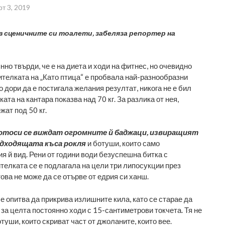
т 3, 2019
 в сценичните си тоалети, забеляза репортер на
но твърди, че е на диета и ходи на фитнес, но очевидно
ителката на „Като птица“ е пробвала най-разнообразни
 дори да е постигала желания резултат, никога не е бил
ата на кантара показва над 70 кг. За разлика от нея,
жат под 50 кг.
отоси се виждат огромните й баджаци, извиращият
одходящата къса рокля
и ботуши, които само
я й вид. Рени от години води безуспешна битка с
телката се е подлагала на цели три липосукции през
това не може да се отърве от едрия си ханш.
е опитва да прикрива излишните кила, като се старае да
 за целта постоянно ходи с 15-сантиметрови токчета. Тя не
уши, които скриват част от джоланите, които вее.