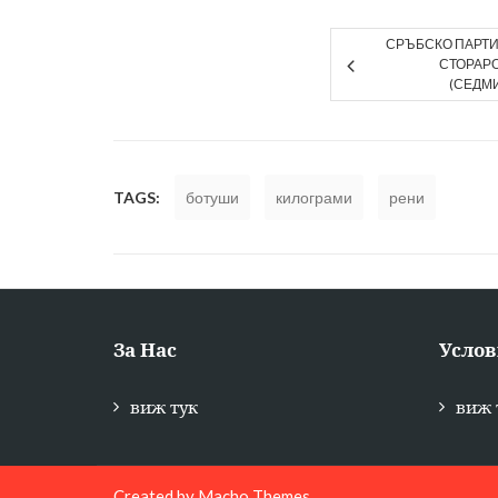
СРЪБСКО ПАРТИ 
СТОРАРО
(СЕДМ
TAGS:
ботуши
килограми
рени
За Нас
Услов
виж тук
виж 
Created by
Macho Themes