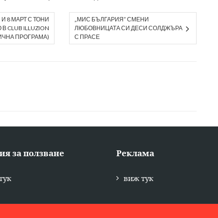
И 8 МАРТ С ТОНИ
„МИС БЪЛГАРИЯ” СМЕНИ
 В CLUB ILLUZION
ЛЮБОВНИЦАТА СИ ДЕСИ СОЛДЖЪРА
ИЧНА ПРОГРАМА)
С ПРАСЕ
ия за ползване
Реклама
тук
виж тук