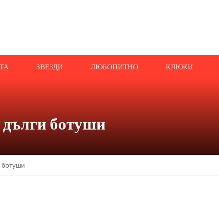
АТА
ЗВЕЗДИ
ЛЮБОПИТНО
КЛЮКИ
с дълги ботуши
и ботуши