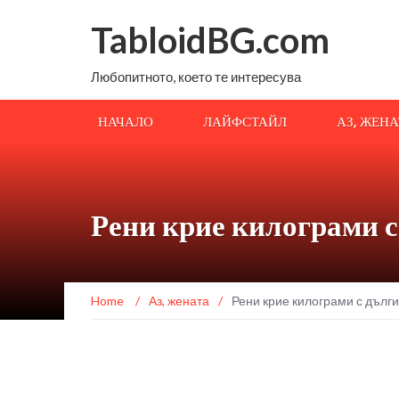
TabloidBG.com
Любопитното, което те интересува
НАЧАЛО
ЛАЙФСТАЙЛ
АЗ, ЖЕН
Рени крие килограми 
Home
/
Аз, жената
/
Рени крие килограми с дълг