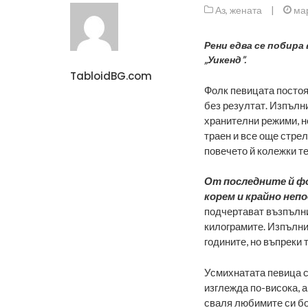
Аз, жената
|
мар
Рени едва се побира
„Уикенд”.
TabloidBG.com
Фолк певицата постоян
без резултат. Изпълн
хранителни режими, но
траен и все още стрелк
повечето й колежки те
От последните й ф
корем и крайно неп
подчертават възпълни
килограмите. Изпълни
годините, но въпреки 
Усмихнатата певица с
изглежда по-висока, а
сваля любимите си бот