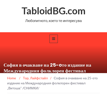
TabloidBG.com
Любопитното, което те интересува
София в очакване на 25-oто издание на
Международния фолклорен фестивал
„Витоша“ /СНИМКИ/
Home
/
Top
,
Лайфстайл
/
София в очакване на 25-oто
издание на Международния фолклорен фестивал
„Витоша“ /СНИМКИ/