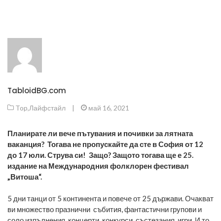
TabloidBG.com
Top
,
Лайфстайл
|
май 16, 2021
Планирате ли вече пътувания и почивки за лятната
ваканция? Тогава не пропускайте да сте в София от 12
до 17 юли. Струва си! Защо? Защото тогава ще е 25.
издание на Международния фолклорен фестивал
„Витоша“.
5 дни танци от 5 континента и повече от 25 държави. Очакват
ви множество празнични събития, фантастични групови и
соло изпълнения, концерти, конкурси, състезания, игри. И то