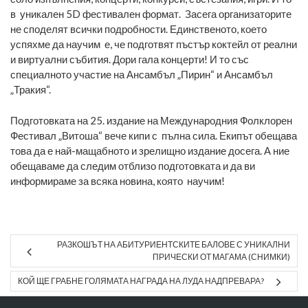
в уникален 5D фестивален формат. Засега организаторите
не споделят всички подробности. Единственото, което
успяхме да научим е, че подготвят пъстър коктейл от реални
и виртуални събития. Дори гала концерти! И то със
специалното участие на Ансамбъл „Пирин“ и Ансамбъл
„Тракия“.
Подготовката на 25. издание на Международния Фолклорен
Фестивал „Витоша“ вече кипи с пълна сила. Екипът обещава
това да е най-мащабното и зрелищно издание досега. А ние
обещаваме да следим отблизо подготовката и да ви
информираме за всяка новина, която научим!
РАЗКОШЪТ НА АБИТУРИЕНТСКИТЕ БАЛОВЕ С УНИКАЛНИ
ПРИЧЕСКИ ОТ МАГАМА (СНИМКИ)
КОЙ ЩЕ ГРАБНЕ ГОЛЯМАТА НАГРАДА НА ЛУДА НАДПРЕВАРА?