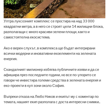
Ултра луксозният комплекс се простира на над 33 000
квадратни метра, а в него се строят цели 14 жилищни блока,
разполагащи с много красиви зелени площи, както и
самостоятелна екосистема.
Ако е верен слухът, в комплекса ще бъдат интегрирани
всички модерни и иновативни екоелементи на зелената
енергия.
Скандалният милионер избягва публичните изяви и да се
афишира през последните години, но все по-упорито се
говори че инвестира големи средства в зелената енергия и
еко-проекти в куп зони около София.
Въпреки отказа на Любо Ников и екипът му с коментар по
темата, нашият екип разполага с доста интересни снимки..