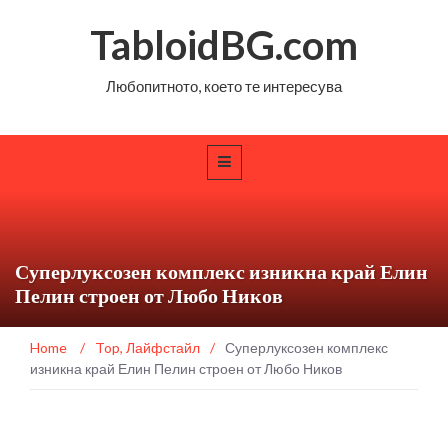
TabloidBG.com
Любопитното, което те интересува
Суперлуксозен комплекс изникна край Елин
Пелин строен от Любо Ников
Home
/
Top
,
Лайфстайл
/
Суперлуксозен комплекс
изникна край Елин Пелин строен от Любо Ников