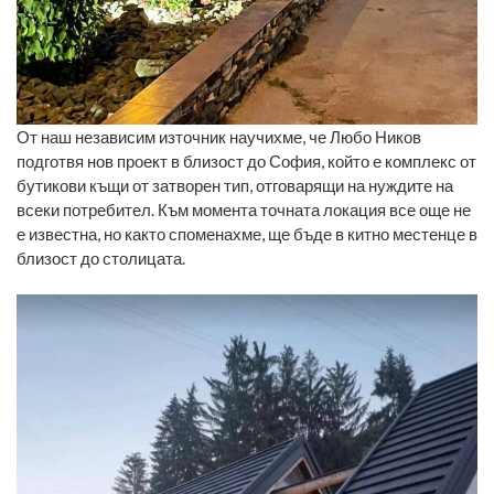
От наш независим източник научихме, че Любо Ников
подготвя нов проект в близост до София, който е комплекс от
бутикови къщи от затворен тип, отговарящи на нуждите на
всеки потребител. Към момента точната локация все още не
е известна, но както споменахме, ще бъде в китно местенце в
близост до столицата.